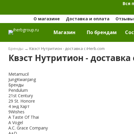
Вся 
О магазине
Доставка и оплата
Отзывы 
Магазин
По брендам
Cос
Бренды
→
Квэст Нутритион - доставка с iHerb.com
Квэст Нутритион - доставка 
Metamucil
JungKwanJang
Бренды
Pendulum
21st Century
29 St. Honore
4 энд Харт
9Wishes
A Taste Of Thai
A Vogel
A.C. Grace Company
A+D