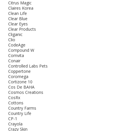
Citrus Magic
Claires Korea
Clean Life
Clear Blue
Clear Eyes
Clear Products
Cliganic
Clio
CodeAge
Compound W
Comvita
Conair
Controlled Labs Pets
Coppertone
Coromega
Cortizone 10
Cos De BAHA
Cosmos Creations
CosRx
Cottons
Country Farms
Country Life
CP-1
Crayola
Crazy Skin