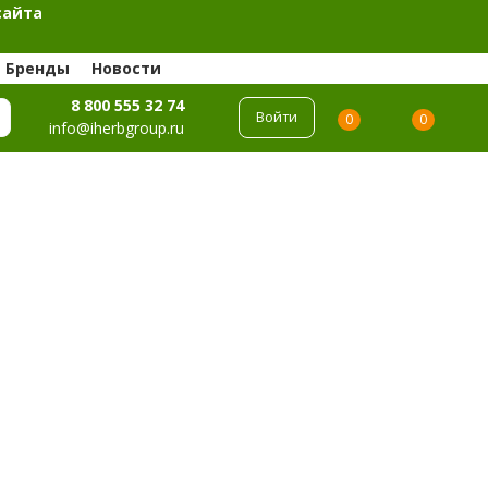
сайта
Бренды
Новости
8 800 555 32 74
Войти
0
0
info@iherbgroup.ru