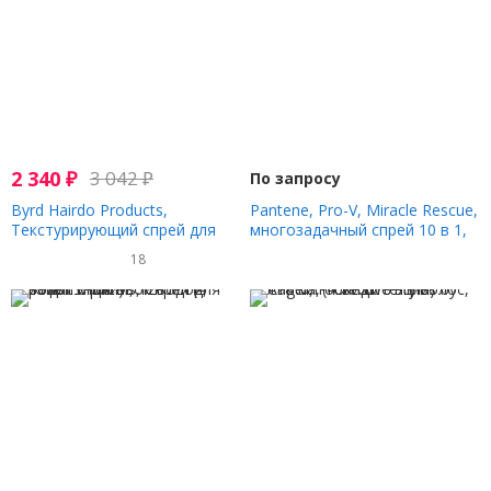
2 340
₽
3 042
₽
По запросу
Byrd Hairdo Products,
Pantene, Pro-V, Miracle Rescue,
Текстурирующий спрей для
многозадачный спрей 10 в 1,
серфинга, соленый кокос, 177
170 мл (5,7 жидк. Унции)
18
мл (6 унций)