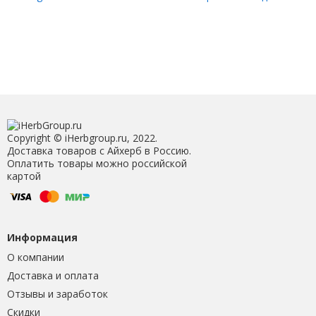
Spray, 150 мл (5,07 жидк.
крапивой, алоэ вера и
Унции)
жасмином, 120 мл (4 жидк.
Унции)
Copyright © iHerbgroup.ru, 2022.
Доставка товаров с Айхерб в Россию.
Оплатить товары можно российской
картой
Информация
О компании
Доставка и оплата
Отзывы и заработок
Скидки