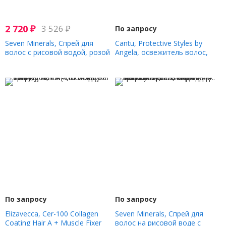
2 720
₽
3 526
₽
По запросу
Seven Minerals, Спрей для
Cantu, Protective Styles by
волос с рисовой водой, розой
Angela, освежитель волос,
и МСМ, 120 мл (4 жидк. Унции)
118 мл (4 жидк. Унции)
По запросу
По запросу
Elizavecca, Cer-100 Collagen
Seven Minerals, Спрей для
Coating Hair A + Muscle Fixer
волос на рисовой воде с