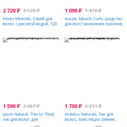
2 720
₽
3 526
₽
1 090
₽
1 410
₽
Seven Minerals, Спрей для
Aussie, Miracle Curls, средство
волос с рисовой водой, 120
для восстановления локонов,
мл (4 жидк. Унции)
170 мл (5,7 жидк. Унции)
1 590
₽
2 067
₽
1 700
₽
2 211
₽
Jason Natural, Thin to Thick,
Andalou Naturals, Лак для
лак для волос для
волос, блестящее сияние,
дополнительного объема, 8
подсолнечник и цитрус,
602
655