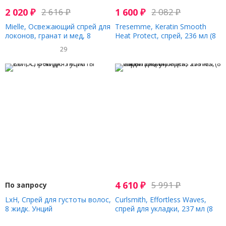
2 020
₽
2 616
₽
1 600
₽
2 082
₽
Mielle, Освежающий спрей для
Tresemme, Keratin Smooth
локонов, гранат и мед, 8
Heat Protect, спрей, 236 мл (8
жидких унций (240 мл)
жидк. Унций)
29
4 610
₽
5 991
₽
По запросу
LxH, Спрей для густоты волос,
Curlsmith, Effortless Waves,
8 жидк. Унций
спрей для укладки, 237 мл (8
жидк. Унций)