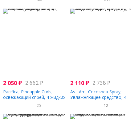
жидких унций (237 мл)
средней фиксации, 242 мл (8,2
жидкой унции)
2 050
₽
2 662
₽
2 110
₽
2 738
₽
Pacifica, Pineapple Curls,
As I Am, Cocoshea Spray,
освежающий спрей, 4 жидких
Увлажняющее средство, 4
унции (118 мл)
жидких унции (120 мл)
25
12