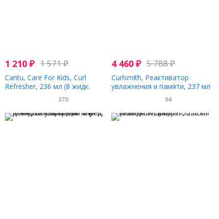
1 210
₽
1 571
₽
4 460
₽
5 788
₽
Cantu, Care For Kids, Curl
Curlsmith, Реактиватор
Refresher, 236 мл (8 жидк.
увлажнения и памяти, 237 мл
Унций)
(8 жидк. Унций)
370
94