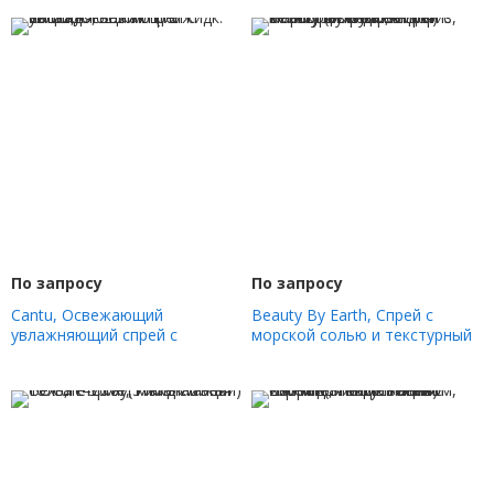
По запросу
По запросу
Cantu, Освежающий
Beauty By Earth, Спрей с
увлажняющий спрей с
морской солью и текстурный
авокадо, 355 мл (12 жидк.
спрей для волос, цитрусовый
Унций)
бриз, 177 мл (6 жидк. Унций)