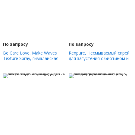
По запросу
По запросу
Be Care Love, Make Waves
Renpure, Несмываемый спрей
Texture Spray, гималайская
для загустения с биотином и
соль, 147 мл (5 жидк. Унций)
коллагеном, 236 мл (8 жидк.
Унций)