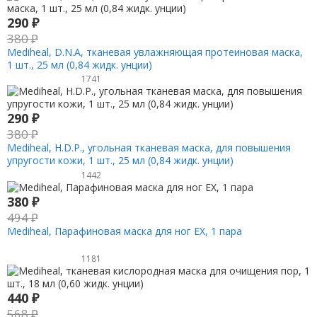
290
₽
380
₽
Mediheal, D.N.A, тканевая увлажняющая протеиновая маска,
1 шт., 25 мл (0,84 жидк. унции)
1741
290
₽
380
₽
Mediheal, H.D.P., угольная тканевая маска, для повышения
упругости кожи, 1 шт., 25 мл (0,84 жидк. унции)
1442
380
₽
494
₽
Mediheal, Парафиновая маска для ног EX, 1 пара
1181
440
₽
568
₽