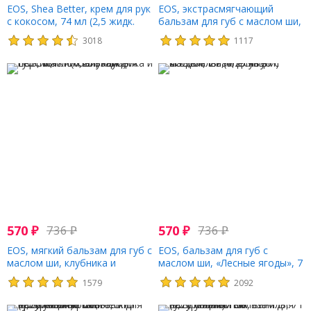
EOS, Shea Better, крем для рук
EOS, экстрасмягчающий
с кокосом, 74 мл (2,5 жидк.
бальзам для губ с маслом ши,
унции)
клубника и персик, жареный
3018
1117
зефир, 2 упаковки, 4 г (0,14
унции) каждый
570
₽
736
₽
570
₽
736
₽
EOS, мягкий бальзам для губ с
EOS, бальзам для губ с
маслом ши, клубника и
маслом ши, «Лесные ягоды», 7
персик, 7 г (0,25 унции)
г (0,25 унции)
1579
2092