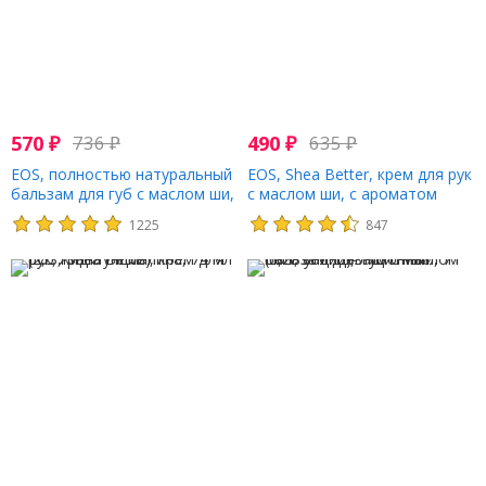
570
₽
736
₽
490
₽
635
₽
EOS, полностью натуральный
EOS, Shea Better, крем для рук
бальзам для губ с маслом ши,
с маслом ши, с ароматом
абрикос, 7 г (0,25 унции)
цитрусовых, 74 мл (2,5 жидк.
1225
847
унции)