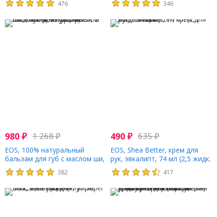
476
346
молоко, 2 шт. в упаковке, 4 г
упаковке, 11 г (0,39 унции)
(0,14 унции) каждый
980
₽
1 268
₽
490
₽
635
₽
EOS, 100% натуральный
EOS, Shea Better, крем для
бальзам для губ с маслом ши,
рук, эвкалипт, 74 мл (2,5 жидк.
клубничный сорбет, 2 шт., 11 г
Унции)
382
417
(0,39 унции)