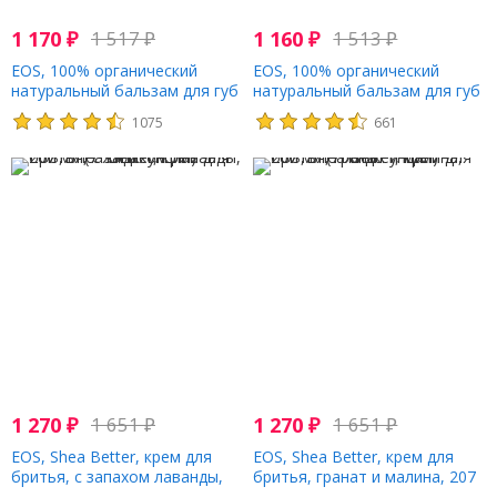
1 170
₽
1 517
₽
1 160
₽
1 513
₽
EOS, 100% органический
EOS, 100% органический
натуральный бальзам для губ
натуральный бальзам для губ
с маслом ши, сладкая мята, 2
с ши, ванильные бобы, 2 шт. в
1075
661
шт. в упаковке, 4 г (0,14 унции)
упаковке, 4 г (0,14 унции)
1 270
₽
1 651
₽
1 270
₽
1 651
₽
EOS, Shea Better, крем для
EOS, Shea Better, крем для
бритья, с запахом лаванды,
бритья, гранат и малина, 207
207 мл (7 жидк. унций)
мл (7 жидк. унций)