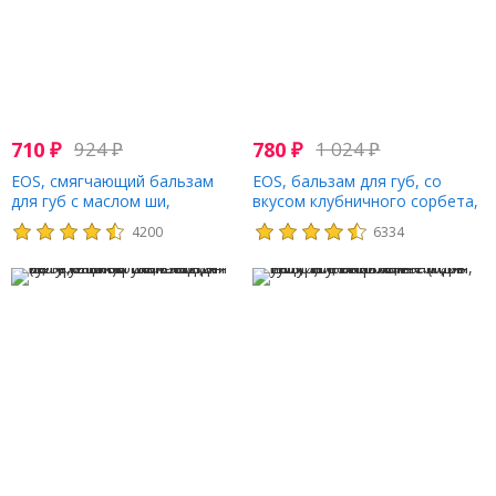
710
₽
924
₽
780
₽
1 024
₽
EOS, смягчающий бальзам
EOS, бальзам для губ, со
для губ с маслом ши,
вкусом клубничного сорбета,
кокосовое молоко, 7 г (0,25
7 г (0,25 унции)
4200
6334
унции)