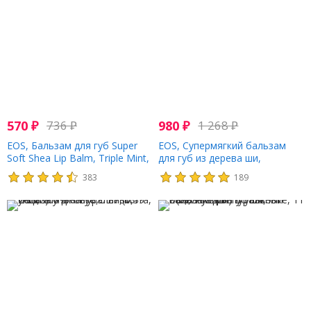
570
₽
736
₽
980
₽
1 268
₽
EOS, Бальзам для губ Super
EOS, Супермягкий бальзам
Soft Shea Lip Balm, Triple Mint,
для губ из дерева ши,
0,25 унции (7 г)
поджаренный зефир и
383
189
тройная мята, 2 шт. В
упаковке, 11 г (0,39 унции)