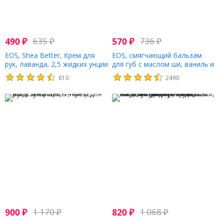
490
₽
635
₽
570
₽
736
₽
EOS, Shea Better, Крем для
EOS, смягчающий бальзам
рук, лаванда, 2,5 жидких унции
для губ с маслом ши, ваниль и
(74 мл)
мята, 7 г (0,25 унции)
810
2490
900
₽
1 170
₽
820
₽
1 068
₽