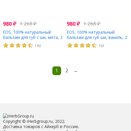
980
₽
1 268
₽
980
₽
1 268
₽
EOS, 100% натуральный
EOS, 100% натуральный
бальзам для губ с ши, мята, 2
бальзам для губ ши, ваниль, 2
шт. в упаковке, 11 г (0,39
шт. В упаковке, 11 г (0,39
193
161
унции)
унции)
1
2
→
Copyright © iHerbgroup.ru, 2022.
Доставка товаров с Айхерб в Россию.