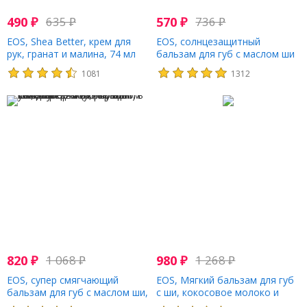
490
₽
635
₽
570
₽
736
₽
EOS, Shea Better, крем для
EOS, солнцезащитный
рук, гранат и малина, 74 мл
бальзам для губ с маслом ши
(2,5 жидк. унции)
с SPF 15, лимонный, 7 г (0,25
1081
1312
унции)
820
₽
1 068
₽
980
₽
1 268
₽
EOS, супер смягчающий
EOS, Мягкий бальзам для губ
бальзам для губ с маслом ши,
с ши, кокосовое молоко и
жареный зефир и кокосовое
ваниль с вишней, 2 шт. в