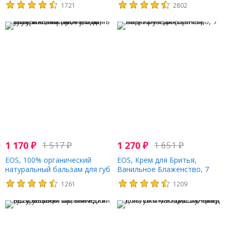
1721
2802
1 170
₽
1 517
₽
1 270
₽
1 651
₽
EOS, 100% органический
EOS, Крем для Бритья,
натуральный бальзам для губ
Ванильное Блаженство, 7
с маслом ши, клубничный
жидких унций (207 мл)
1261
1209
сорбет, 2 шт. в упаковке, 4 г
(0,14 унции)