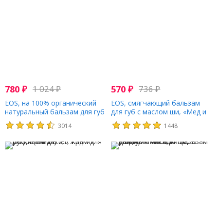
780
₽
1 024
₽
570
₽
736
₽
EOS, на 100% органический
EOS, смягчающий бальзам
натуральный бальзам для губ
для губ с маслом ши, «Мед и
с маслом ши, мята, 7 г (0,25
яблоко», 7 г (0,25 унции)
3014
1448
унции)