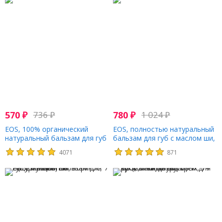
570
₽
736
₽
780
₽
1 024
₽
EOS, 100% органический
EOS, полностью натуральный
натуральный бальзам для губ
бальзам для губ с маслом ши,
с маслом ши, тропическое
ваниль, 7 г (0,25 унции)
4071
871
манго, 7 г (0,25 унции)