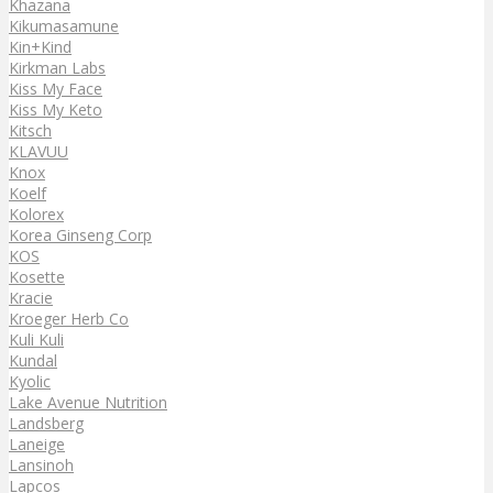
Khazana
Kikumasamune
Kin+Kind
Kirkman Labs
Kiss My Face
Kiss My Keto
Kitsch
KLAVUU
Knox
Koelf
Kolorex
Korea Ginseng Corp
KOS
Kosette
Kracie
Kroeger Herb Co
Kuli Kuli
Kundal
Kyolic
Lake Avenue Nutrition
Landsberg
Laneige
Lansinoh
Lapcos