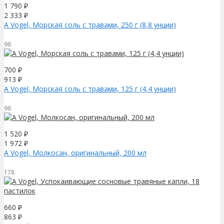
1 790
₽
2 333
₽
A Vogel, Морская соль с травами, 250 г (8,8 унции)
96
700
₽
913
₽
A Vogel, Морская соль с травами, 125 г (4,4 унции)
96
1 520
₽
1 972
₽
A Vogel, Молкосан, оригинальный, 200 мл
178
660
₽
863
₽