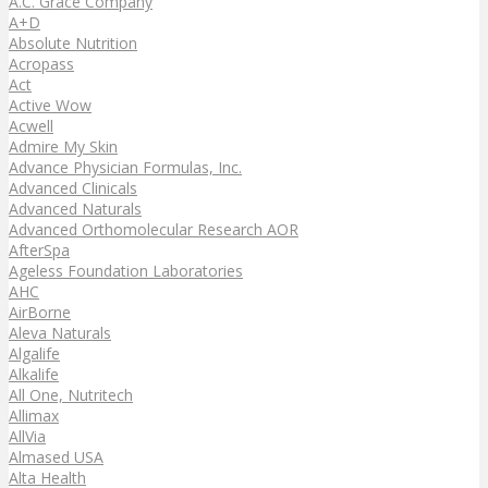
A.C. Grace Company
A+D
Absolute Nutrition
Acropass
Act
Active Wow
Acwell
Admire My Skin
Advance Physician Formulas, Inc.
Advanced Clinicals
Advanced Naturals
Advanced Orthomolecular Research AOR
AfterSpa
Ageless Foundation Laboratories
AHC
AirBorne
Aleva Naturals
Algalife
Alkalife
All One, Nutritech
Allimax
AllVia
Almased USA
Alta Health