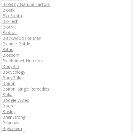
BioSil by Natural Factors
Biosilk
Bio-Strath
BioTech
Biotivia
Biotrue
Blackwood For Men
Blender Bottle
Blithe
Blossom
Bluebonnet Nutrition
BodyBio
Bodycology
BodyGold
Boiron
Boiron, Single Remedies
Boka
Boogie Wipes
Boon
Bosley
BrainStrong
Briannas
Brylcreem