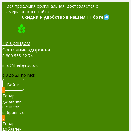
Вся продукция оригинальная, доставляется с
американского сайта
Скидки и удобство в нашем ТГ боте
По брендам
Cостояние здоровья
8 800 555 32 74
info@iherbgroup.ru
c 9 до 21 по Мск
Войти
0
Товар
добавлен
в список
избранных
0
Товар
добавлен