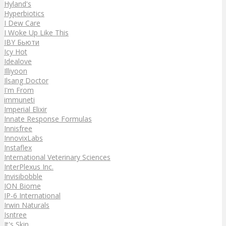
Hyland's
Hyperbiotics
I Dew Care
I Woke Up Like This
IBY Бьюти
Icy Hot
Idealove
Illiyoon
Ilsang Doctor
I'm From
immuneti
Imperial Elixir
Innate Response Formulas
Innisfree
InnovixLabs
Instaflex
International Veterinary Sciences
InterPlexus Inc.
Invisibobble
ION Biome
IP-6 International
Irwin Naturals
Isntree
It's Skin