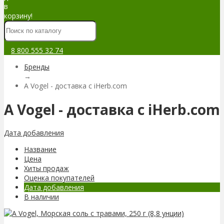
в
корзину!
8 800 555 32 74
Бренды
→
A Vogel - доставка с iHerb.com
A Vogel - доставка с iHerb.com
Дата добавления
Название
Цена
Хиты продаж
Оценка покупателей
Дата добавления
В наличии