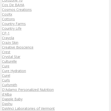
Cortizone 10
Cos De BAHA
Cosmos Creations
CosRx
Cottons
Country Farms
Country Life
CP-1
Crayola
Crazy Skin
Creative Bioscience
Crest
Crystal Star
Culturelle
Cure
Cure Hydration
Curel
Curls
Curlsmith
D'Adamo Personalized Nutrition
d'Alba
Dapple Baby
Dashu
DaVinci Laboratories of Vermont