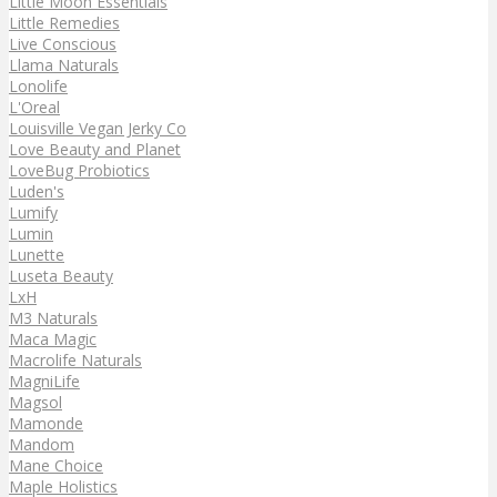
Little Moon Essentials
Little Remedies
Live Conscious
Llama Naturals
Lonolife
L'Oreal
Louisville Vegan Jerky Co
Love Beauty and Planet
LoveBug Probiotics
Luden's
Lumify
Lumin
Lunette
Luseta Beauty
LxH
M3 Naturals
Maca Magic
Macrolife Naturals
MagniLife
Magsol
Mamonde
Mandom
Mane Choice
Maple Holistics