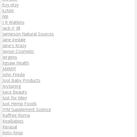
itzy ritzy
iUNIK
iWi
J R Watkins
Jack n' Jill
Jamieson Natural Sources
Jane Iredale
Jane's Krazy
Jayjun Cosmetic
Jergens
Jigsaw Health
JiMMY!
John Frieda
Jool Baby Products
JoySpring
Juice Beauty
Just for Men
Just Hemp Foods
JYM Supplement Science
Kaffree Roma
KeaBabies
Kerasal
Keto Krisp