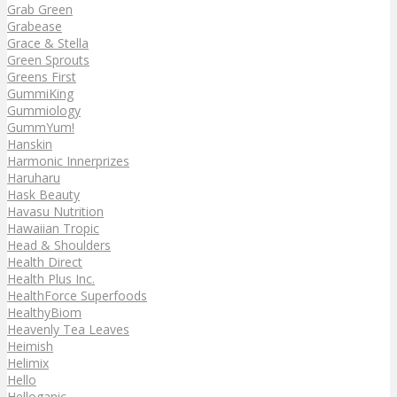
Grab Green
Grabease
Grace & Stella
Green Sprouts
Greens First
GummiKing
Gummiology
GummYum!
Hanskin
Harmonic Innerprizes
Haruharu
Hask Beauty
Havasu Nutrition
Hawaiian Tropic
Head & Shoulders
Health Direct
Health Plus Inc.
HealthForce Superfoods
HealthyBiom
Heavenly Tea Leaves
Heimish
Helimix
Hello
Helloganic