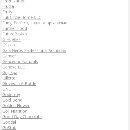
FromNature
Frudia
Fruily
Full Circle Home LLC
Fungi Perfecti, защита организма
Further Food
FutureBiotics
G Hughes
G9skin
Gaia Herbs Professional Solutions
Garnier
Genceutic Naturals
Genexa LLC
Gigi Spa
Gillette
Gloves In A Bottle
GNC
Godefroy
Gold Bond
Golden Flower
Goli Nutrition
Good Day Chocolate
Goodal
GoStak