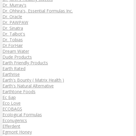
Dr. Murray's
Dr. Ohhira's, Essential Formulas Inc.
Dr. Oracle
Dr. PAWPAW
Dr. Sinatra
Dr. Talbot's
Dr. Tobias
Dr.ForHair
Dream Water
Dude Products
Earth Friendly Products
Earth Rated
Earthrise
Earth's Bounty ( Matrix Health )
Earth's Natural Alternative
Earthtone Foods
Ec Бар
Eco Love
ECOBAGS
Ecological Formulas
Econugenics
Efferdent
Egmont Honey