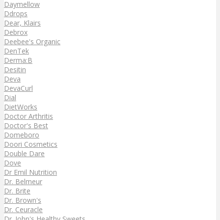
Daymellow
Ddrops
Dear, Klairs
Debrox
Deebee's Organic
DenTek
Derma:B
Desitin
Deva
DevaCurl
Dial
DietWorks
Doctor Arthritis
Doctor's Best
Domeboro
Doori Cosmetics
Double Dare
Dove
Dr Emil Nutrition
Dr. Belmeur
Dr. Brite
Dr. Brown's
Dr. Ceuracle
Dr. John's Healthy Sweets