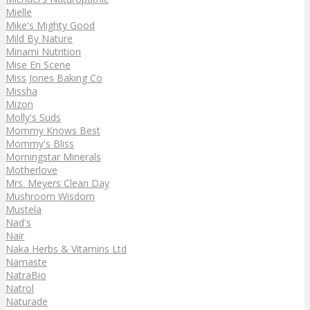
Mielle
Mike's Mighty Good
Mild By Nature
Minami Nutrition
Mise En Scene
Miss Jones Baking Co
Missha
Mizon
Molly's Suds
Mommy Knows Best
Mommy's Bliss
Morningstar Minerals
Motherlove
Mrs. Meyers Clean Day
Mushroom Wisdom
Mustela
Nad's
Nair
Naka Herbs & Vitamins Ltd
Namaste
NatraBio
Natrol
Naturade