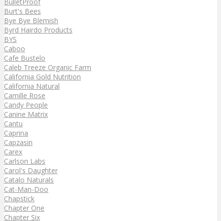
BulletProof
Burt's Bees
Bye Bye Blemish
Byrd Hairdo Products
BYS
Caboo
Cafe Bustelo
Caleb Treeze Organic Farm
California Gold Nutrition
California Natural
Camille Rose
Candy People
Canine Matrix
Cantu
Caprina
Capzasin
Carex
Carlson Labs
Carol's Daughter
Catalo Naturals
Cat-Man-Doo
Chapstick
Chapter One
Chapter Six