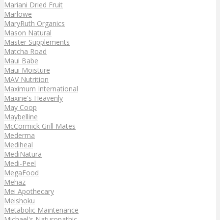
Mariani Dried Fruit
Marlowe
MaryRuth Organics
Mason Natural
Master Supplements
Matcha Road
Maui Babe
Maui Moisture
MAV Nutrition
Maximum International
Maxine's Heavenly
May Coop
Maybelline
McCormick Grill Mates
Mederma
Mediheal
MediNatura
Medi-Peel
MegaFood
Mehaz
Mei Apothecary
Meishoku
Metabolic Maintenance
Michael's Naturopathic