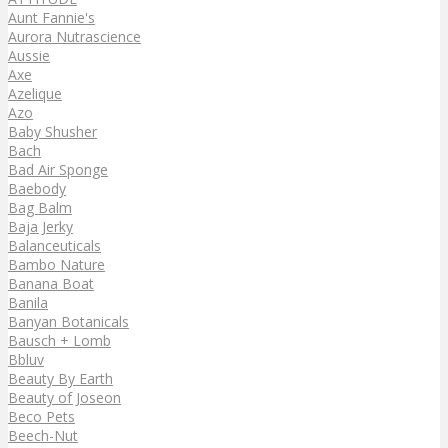
Aunt Fannie's
Aurora Nutrascience
Aussie
Axe
Azelique
Azo
Baby Shusher
Bach
Bad Air Sponge
Baebody
Bag Balm
Baja Jerky
Balanceuticals
Bambo Nature
Banana Boat
Banila
Banyan Botanicals
Bausch + Lomb
Bbluv
Beauty By Earth
Beauty of Joseon
Beco Pets
Beech-Nut