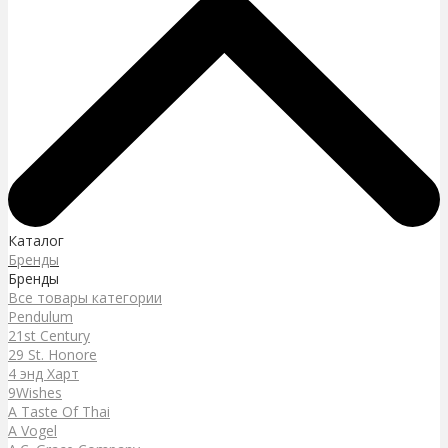
Каталог
Бренды
Бренды
Все товары категории
Pendulum
21st Century
29 St. Honore
4 энд Харт
9Wishes
A Taste Of Thai
A Vogel