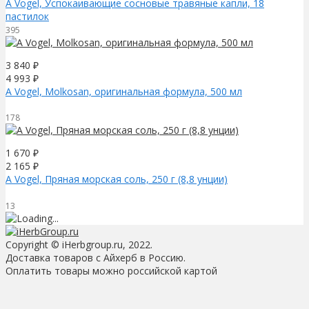
A Vogel, Успокаивающие сосновые травяные капли, 18
пастилок
395
3 840
₽
4 993
₽
A Vogel, Molkosan, оригинальная формула, 500 мл
178
1 670
₽
2 165
₽
A Vogel, Пряная морская соль, 250 г (8,8 унции)
13
Copyright © iHerbgroup.ru, 2022.
Доставка товаров с Айхерб в Россию.
Оплатить товары можно российской картой