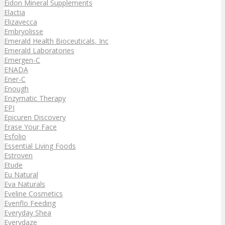
Eidon Mineral Supplements
Elactia
Elizavecca
Embryolisse
Emerald Health Bioceuticals, Inc
Emerald Laboratories
Emergen-C
ENADA
Ener-C
Enough
Enzymatic Therapy
EPI
Epicuren Discovery
Erase Your Face
Esfolio
Essential Living Foods
Estroven
Etude
Eu Natural
Eva Naturals
Eveline Cosmetics
Evenflo Feeding
Everyday Shea
Everydaze