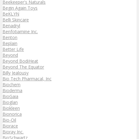
Beekeeper's Naturals
Begin Again Toys
BeKLYN
Belli Skincare
Benadryl
Benfotiamine Inc.
Benton
Beplain
Better Life
Beyond
Beyond BodiHeat
Beyond The Equator
Billy Jealousy
Bio Tech Pharmacal, Inc
Biochem
Bioderma
BioGaia
Bioglan
Biokleen
Bionorica
Bio-Oil
Biorace
Bioray Inc.
BioSchwartz