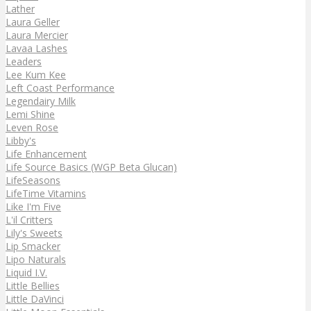
Lather
Laura Geller
Laura Mercier
Lavaa Lashes
Leaders
Lee Kum Kee
Left Coast Performance
Legendairy Milk
Lemi Shine
Leven Rose
Libby's
Life Enhancement
Life Source Basics (WGP Beta Glucan)
LifeSeasons
LifeTime Vitamins
Like I'm Five
L'il Critters
Lily's Sweets
Lip Smacker
Lipo Naturals
Liquid I.V.
Little Bellies
Little DaVinci