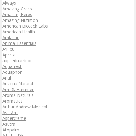
Always
Amazing Grass
Amazing Herbs
Amazing Nutrition
American Biotech Labs
American Health
Amlactin
Animal Essentials
A'Pieu
Apivita
appliednutrition
Aquafresh
Aquaphor
Ariul
Arizona Natural
Arm & Hammer
Aroma Naturals
Aromatica
Arthur Andrew Medical
As I Am
Aspercreme
Asutra
Atopalm
ATTITUDE