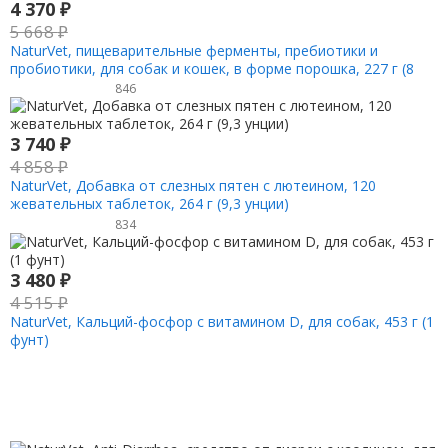
4 370
₽
5 668
₽
NaturVet, пищеварительные ферменты, пребиотики и
пробиотики, для собак и кошек, в форме порошка, 227 г (8
унций)
846
3 740
₽
4 858
₽
NaturVet, Добавка от слезных пятен с лютеином, 120
жевательных таблеток, 264 г (9,3 унции)
834
3 480
₽
4 515
₽
NaturVet, Кальций-фосфор с витамином D, для собак, 453 г (1
фунт)