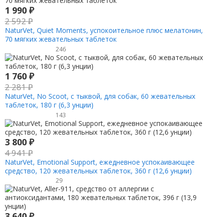
1 990
₽
2 592
₽
NaturVet, Quiet Moments, успокоительное плюс мелатонин,
70 мягких жевательных таблеток
246
1 760
₽
2 281
₽
NaturVet, No Scoot, с тыквой, для собак, 60 жевательных
таблеток, 180 г (6,3 унции)
143
3 800
₽
4 941
₽
NaturVet, Emotional Support, ежедневное успокаивающее
средство, 120 жевательных таблеток, 360 г (12,6 унции)
29
3 640
₽