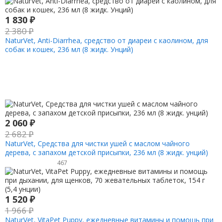
1 830
₽
2 380
₽
NaturVet, Anti-Diarrhea, средство от диареи с каолином, для
собак и кошек, 236 мл (8 жидк. Унций)
2 060
₽
2 682
₽
NaturVet, Средства для чистки ушей с маслом чайного
дерева, с запахом детской присыпки, 236 мл (8 жидк. унций)
467
1 520
₽
1 966
₽
NaturVet, VitaPet Puppy, ежедневные витамины и помощь при