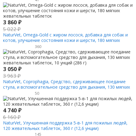
3 860
₽
5 022
₽
NaturVet, Omega-Gold с жиром лосося, добавка для собак и
котов, улучшение состояния кожи и шерсти, 180 мягких
жевательных таблеток
360
3 050
₽
3 963
₽
NaturVet, Coprophagia, Средство, сдерживающее поедание
стула, и вспомогательное средство для дыхания, 130 мягких
жевательных таблеток, 10 унций (286 г)
50
4 740
₽
6 160
₽
NaturVet, Улучшенная поддержка 5-в-1 для пожилых людей,
120 жевательных таблеток, 360 г (12,6 унции)
145