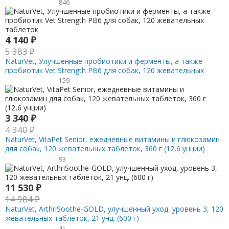
унций)
846
4 140
₽
5 383
₽
NaturVet, Улучшенные пробиотики и ферменты, а также
пробиотик Vet Strength PB6 для собак, 120 жевательных
таблеток
159
3 340
₽
4 340
₽
NaturVet, VitaPet Senior, ежедневные витамины и глюкозамин
для собак, 120 жевательных таблеток, 360 г (12,6 унции)
93
11 530
₽
14 984
₽
NaturVet, ArthriSoothe-GOLD, улучшенный уход, уровень 3, 120
жевательных таблеток, 21 унц. (600 г)
41