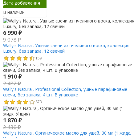
Дата добавления
В наличии
6 990
₽
9 078
₽
Wally's Natural, Ушные свечи из пчелиного воска, коллекция
Luxury, без запаха, 12 свечей
159
1 910
₽
2 482
₽
Wally's Natural, Professional Collection, ушные парафиновые
свечи, без запаха, 4 шт. В упаковке
873
1 870
₽
2 430
₽
Wally's Natural, Органическое масло для ушей, 30 мл (1 жидк.