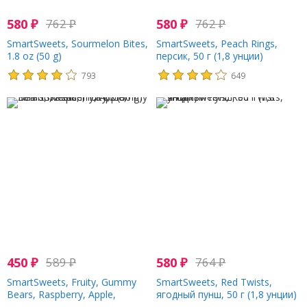
580
₽
762
₽
580
₽
762
₽
SmartSweets, Sourmelon Bites,
SmartSweets, Peach Rings,
1.8 oz (50 g)
персик, 50 г (1,8 унции)
793
649
450
₽
589
₽
580
₽
764
₽
SmartSweets, Fruity, Gummy
SmartSweets, Red Twists,
Bears, Raspberry, Apple,
ягодный пунш, 50 г (1,8 унции)
Lemon, Peach, 1.8 oz (50 g)