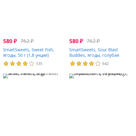
580
₽
762
₽
580
₽
762
₽
SmartSweets, Sweet Fish,
SmartSweets, Sour Blast
ягоды, 50 г (1,8 унции)
Buddies, ягоды, голубая
малина, лайм, лимон,
535
642
апельсин, 50 г (1,8 унции)