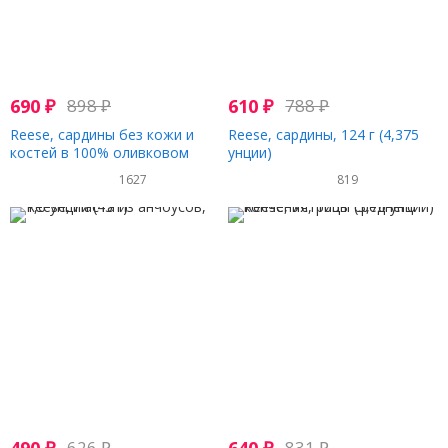
690
₽
898
₽
610
₽
788
₽
Reese, сардины без кожи и
Reese, сардины, 124 г (4,375
костей в 100% оливковом
унции)
масле, 124 г (4,38 унции)
1627
819
626
₽
831
₽