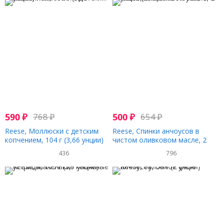
590
₽
768
₽
500
₽
654
₽
Reese, Моллюски с детским
Reese, Спинки анчоусов в
копчением, 104 г (3,66 унции)
чистом оливковом масле, 2
унции (56 г)
436
796