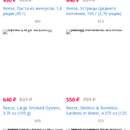
490
₽
640
₽
Reese, Паста из анчоусов, 1,6
Reese, Устрицы среднего
унции (45 г)
копчения, 105 г (3,70 унции)
483
812
640
₽
831
₽
550
₽
709
₽
Reese, Large Smoked Oysters,
Reese, Skinless & Boneless
3.70 oz (105 g)
Sardines in Water, 4.375 oz (125
g)
809
553