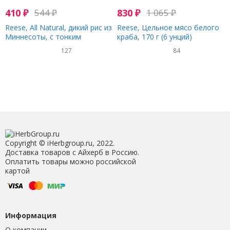
410
₽
544
₽
830
₽
1 065
₽
Reese, All Natural, дикий рис из
Reese, Цельное мясо белого
Миннесоты, с тонким
краба, 170 г (6 унций)
ореховым вкусом, 113 г (4
127
84
унции)
Copyright © iHerbgroup.ru, 2022.
Доставка товаров с Айхерб в Россию.
Оплатить товары можно российской
картой
Информация
О компании