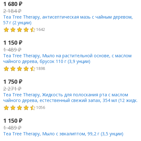
1 680
₽
2 184
₽
Tea Tree Therapy, антисептическая мазь с чайным деревом,
57 г (2 унции)
1642
1 150
₽
1 489
₽
Tea Tree Therapy, Мыло на растительной основе, с маслом
чайного дерева, брусок 110 г (3,9 унции)
1898
1 750
₽
2 271
₽
Tea Tree Therapy, Жидкость для полоскания рта с маслом
чайного дерева, естественный свежий запах, 354 мл (12 жидк.
унций)
1056
1 150
₽
1 489
₽
Tea Tree Therapy, Мыло с эвкалиптом, 99,2 г (3,5 унции)