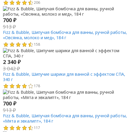
206
700
₽
913
₽
Fizz & Bubble, Шипучая бомбочка для ванны, ручной работы,
«Овсянка, молоко и мед», 184 г
158
2 340
₽
3 042
₽
Fizz & Bubble, Шипучие шарики для ванной с эффектом СПА,
340 г
178
700
₽
913
₽
Fizz & Bubble, Шипучая бомбочка для ванны, ручной работы,
«Мята и эвкалипт», 184 г
117