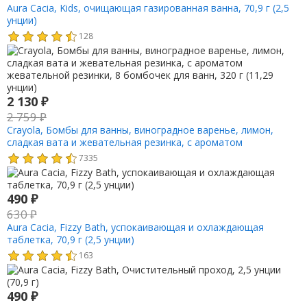
Aura Cacia, Kids, очищающая газированная ванна, 70,9 г (2,5
унции)
128
2 130
₽
2 759
₽
Crayola, Бомбы для ванны, виноградное варенье, лимон,
сладкая вата и жевательная резинка, с ароматом
жевательной резинки, 8 бомбочек для ванн, 320 г (11,29
7335
унции)
490
₽
630
₽
Aura Cacia, Fizzy Bath, успокаивающая и охлаждающая
таблетка, 70,9 г (2,5 унции)
163
490
₽