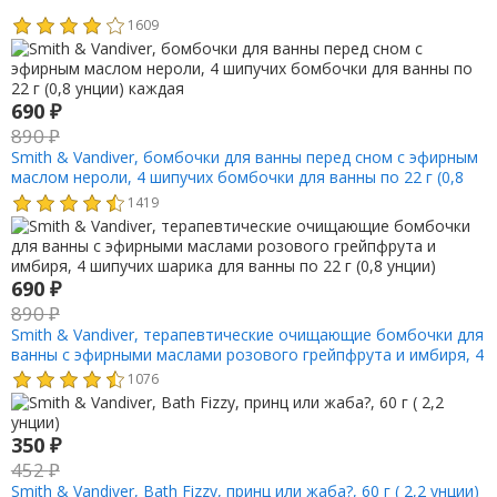
1609
690
₽
890
₽
Smith & Vandiver, бомбочки для ванны перед сном с эфирным
маслом нероли, 4 шипучих бомбочки для ванны по 22 г (0,8
унции) каждая
1419
690
₽
890
₽
Smith & Vandiver, терапевтические очищающие бомбочки для
ванны с эфирными маслами розового грейпфрута и имбиря, 4
шипучих шарика для ванны по 22 г (0,8 унции)
1076
350
₽
452
₽
Smith & Vandiver, Bath Fizzy, принц или жаба?, 60 г ( 2,2 унции)