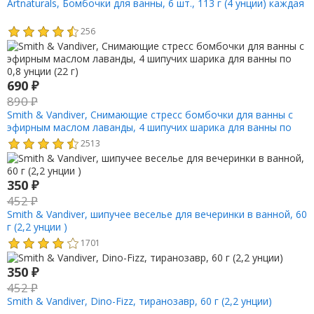
Artnaturals, Бомбочки для ванны, 6 шт., 113 г (4 унции) каждая
256
690
₽
890
₽
Smith & Vandiver, Снимающие стресс бомбочки для ванны с
эфирным маслом лаванды, 4 шипучих шарика для ванны по
0,8 унции (22 г)
2513
350
₽
452
₽
Smith & Vandiver, шипучее веселье для вечеринки в ванной, 60
г (2,2 унции )
1701
350
₽
452
₽
Smith & Vandiver, Dino-Fizz, тиранозавр, 60 г (2,2 унции)