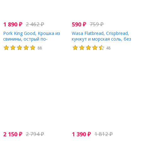
1 890
₽
2 462
₽
590
₽
759
₽
Pork King Good, Крошка из
Wasa Flatbread, Crispbread,
свинины, острый по-
кунжут и морская соль, без
каджунски, 340 г (12 унций)
глютена, 175 г (6,1 унции)
88
48
2 150
₽
2 794
₽
1 390
₽
1 812
₽