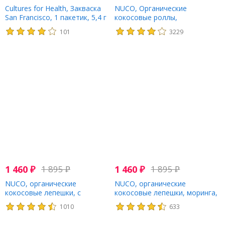
Cultures for Health, Закваска
NUCO, Органические
San Francisco, 1 пакетик, 5,4 г
кокосовые роллы,
(0,19 унции)
оригинальные, 5 роллов по 14
101
3229
г
1 460
₽
1 895
₽
1 460
₽
1 895
₽
NUCO, органические
NUCO, органические
кокосовые лепешки, с
кокосовые лепешки, моринга,
куркумой, 5 шт. (14 г) каждая
5 шт., 14 г каждая
1010
633