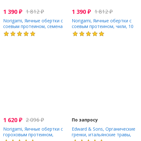
1 390
₽
1 812
₽
1 390
₽
1 812
₽
Norigami, Яичные обертки с
Norigami, Яичные обертки с
соевым протеином, семена
соевым протеином, чили, 10
кунжута, 10 тонких оберток,
тонких оберток, 40 г (1,4
40 г (1,4 унции)
унции)
1 620
₽
2 096
₽
По запросу
Norigami, Яичные обертки с
Edward & Sons, Органические
гороховым протеином,
гренки, итальянские травы,
семена чиа, 10 тонких
148 г (5,25 унции)