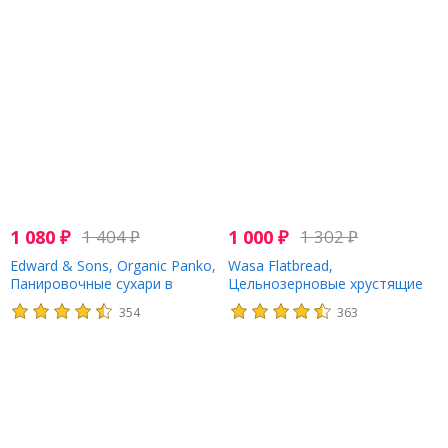
1 080
₽
1 404
₽
1 000
₽
1 302
₽
Edward & Sons, Organic Panko,
Wasa Flatbread,
Панировочные сухари в
Цельнозерновые хрустящие
японском стиле, 10,5 унций
хлебцы, из нескольких злаков,
354
363
(298 г)
275 г (9,7 унции)