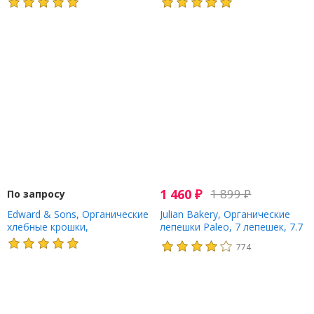
оберток, 40 г (1,4 унции)
1 460
₽
1 899
₽
По запросу
Edward & Sons, Органические
Julian Bakery, Органические
хлебные крошки,
лепешки Paleo, 7 лепешек, 7.7
слабосоленые, 425 г (15
унций (224 г)
774
унций)