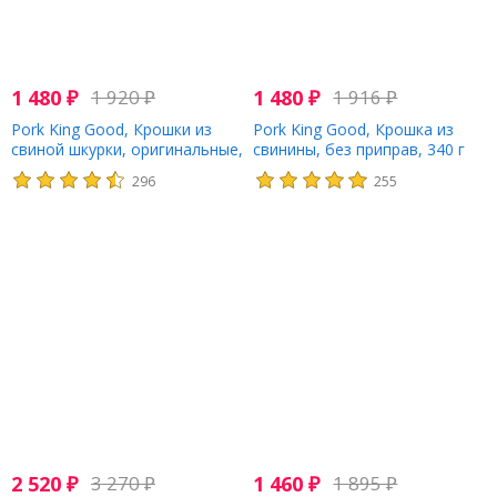
1 480
₽
1 920
₽
1 480
₽
1 916
₽
Pork King Good, Крошки из
Pork King Good, Крошка из
свиной шкурки, оригинальные,
свинины, без приправ, 340 г
340 г (12 унций)
(12 унций)
296
255
2 520
₽
3 270
₽
1 460
₽
1 895
₽