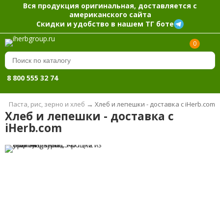
Вся продукция оригинальная, доставляется с
американского сайта
Скидки и удобство в нашем ТГ боте
0
8 800 555 32 74
→
Паста, рис, зерно и хлеб
→
Хлеб и лепешки - доставка с iHerb.com
Хлеб и лепешки - доставка с
iHerb.com