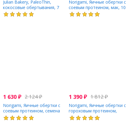
Julian Bakery, PaleoThin,
Norigami, Яичные обертки с
кокосовые обертывания, 7
соевым протеином, мак, 10
оберток, 4,4 унции
тонких оберток, 40 г (1,4
унции)
1 630
₽
2 124
₽
1 390
₽
1 812
₽
Norigami, Яичные обертки с
Norigami, Яичные обертки с
соевым протеином, семена
гороховым протеином,
льна, 10 тонких оберток, 40 г
семена кунжута, 10 тонких
(1,4 унции)
оберток, 40 г (1,4 унции)