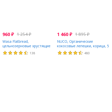
960
₽
1 254
₽
1 460
₽
1 895
₽
Wasa Flatbread,
NUCO, Органические
цельнозерновые хрустящие
кокосовые лепешки, корица, 5
хлебцы, светлая рожь, 270 г
шт. (14 г) каждая
138
480
(9,5 унции)