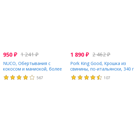
950
₽
1 241
₽
1 890
₽
2 462
₽
NUCO, Обертывания с
Pork King Good, Крошка из
кокосом и маниокой, более
свинины, по-итальянски, 340 г
мягкий кокос, 5 штук, 1,94
(12 унций)
567
107
унции (55 г)