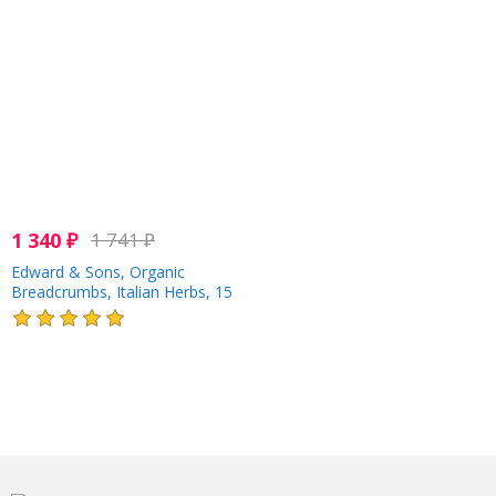
1 340
₽
1 741
₽
Edward & Sons, Organic
Breadcrumbs, Italian Herbs, 15
oz (425 g)