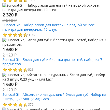
2 320
₽
3 010
₽
SuncoatGirl, Набор лаков для ногтей на водной основе,
палитра для вечеринок, 10 штук
4189
1 630
₽
2 123
₽
SuncoatGirl, Блеск для губ и блестки для ногтей, набор из 7
предметов,
525
1 630
₽
2 123
₽
SuncoatGirl, Абсолютно натуральный блеск для губ, Набор из
3 штук, 0,23 унц. (7 мл) Each
376