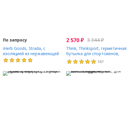
2 570
₽
3 344
₽
По запросу
iHerb Goods, Strada, с
Think, Thinksport, герметичная
изоляцией из нержавеющей
бутылка для спортсменов,
стали, черный, 710 мл (24
синяя, 25 унций (750 мл)
587
унции)