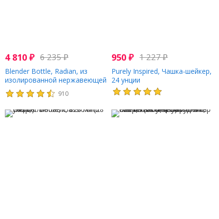
4 810
₽
6 235
₽
950
₽
1 227
₽
Blender Bottle, Radian, из
Purely Inspired, Чашка-шейкер,
изолированной нержавеющей
24 унции
стали, матовый черный, 770
910
мл (26 унций)