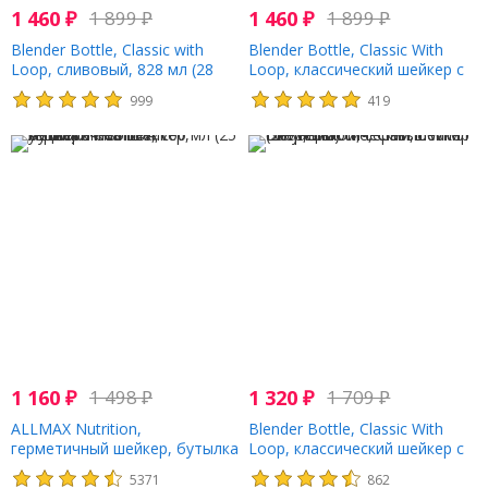
1 460
₽
1 899
₽
1 460
₽
1 899
₽
Blender Bottle, Classic with
Blender Bottle, Classic With
Loop, сливовый, 828 мл (28
Loop, классический шейкер с
унций)
петелькой, изумрудный, 828
999
419
мл (28 унций)
1 160
₽
1 498
₽
1 320
₽
1 709
₽
ALLMAX Nutrition,
Blender Bottle, Classic With
герметичный шейкер, бутылка
Loop, классический шейкер с
без БФА с миксером Vortex,
петелькой, серый, 600 мл (20
5371
862
700 мл (25 унций)
унций)