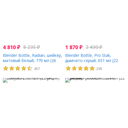
4 810
₽
6 235
₽
1 870
₽
2 430
₽
Blender Bottle, Radian, шейкер,
Blender Bottle, Pro Stak,
матовый белый, 770 мл (26
дымчато-серый, 651 мл (22
унций)
унции)
457
295