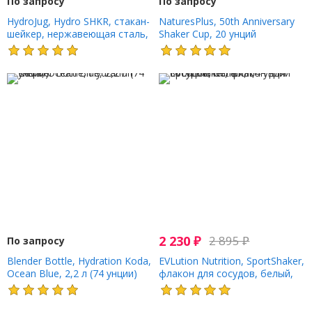
По запросу
По запросу
HydroJug, Hydro SHKR, стакан-
NaturesPlus, 50th Anniversary
шейкер, нержавеющая сталь,
Shaker Cup, 20 унций
черный леопард, 700 мл (24
унции)
2 230
₽
2 895
₽
По запросу
Blender Bottle, Hydration Koda,
EVLution Nutrition, SportShaker,
Ocean Blue, 2,2 л (74 унции)
флакон для сосудов, белый,
64 унции