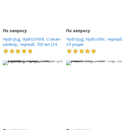
По запросу
По запросу
HydroJug, HydroSHKR, стакан-
HydroJug, Hydroshkr, черный,
шейкер, черный, 700 мл (24
24 унции
унции)