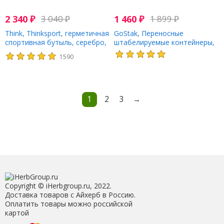
2 340
₽
3 040
₽
1 460
₽
1 899
₽
Think, Thinksport, герметичная
GoStak, Переносные
спортивная бутыль, серебро,
штабелируемые контейнеры,
25 унций (750 мл)
черные, для начинающих, 4
1590
шт.
1
2
3
→
Copyright © iHerbgroup.ru, 2022.
Доставка товаров с Айхерб в Россию.
Оплатить товары можно российской
картой