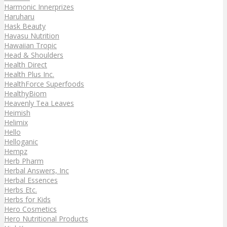
Harmonic Innerprizes
Haruharu
Hask Beauty
Havasu Nutrition
Hawaiian Tropic
Head & Shoulders
Health Direct
Health Plus Inc.
HealthForce Superfoods
HealthyBiom
Heavenly Tea Leaves
Heimish
Helimix
Hello
Helloganic
Hempz
Herb Pharm
Herbal Answers, Inc
Herbal Essences
Herbs Etc.
Herbs for Kids
Hero Cosmetics
Hero Nutritional Products