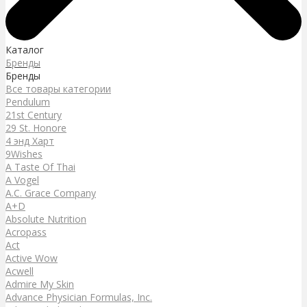
Каталог
Бренды
Бренды
Все товары категории
Pendulum
21st Century
29 St. Honore
4 энд Харт
9Wishes
A Taste Of Thai
A Vogel
A.C. Grace Company
A+D
Absolute Nutrition
Acropass
Act
Active Wow
Acwell
Admire My Skin
Advance Physician Formulas, Inc.