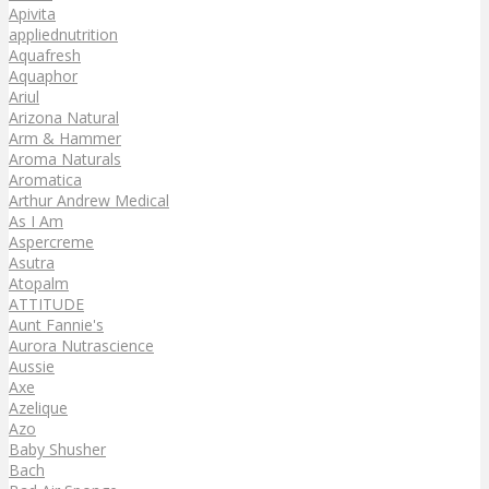
Apivita
appliednutrition
Aquafresh
Aquaphor
Ariul
Arizona Natural
Arm & Hammer
Aroma Naturals
Aromatica
Arthur Andrew Medical
As I Am
Aspercreme
Asutra
Atopalm
ATTITUDE
Aunt Fannie's
Aurora Nutrascience
Aussie
Axe
Azelique
Azo
Baby Shusher
Bach