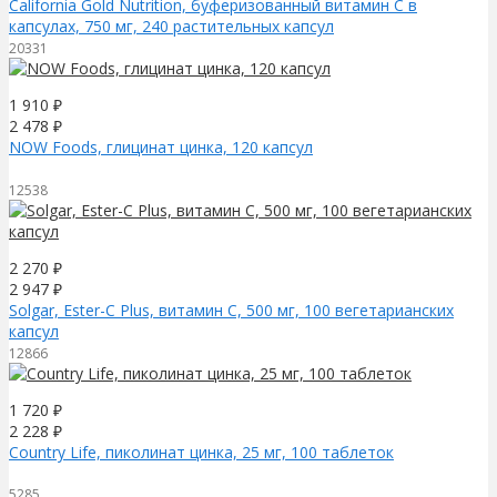
California Gold Nutrition, буферизованный витамин C в
капсулах, 750 мг, 240 растительных капсул
20331
1 910
₽
2 478
₽
NOW Foods, глицинат цинка, 120 капсул
12538
2 270
₽
2 947
₽
Solgar, Ester-C Plus, витамин C, 500 мг, 100 вегетарианских
капсул
12866
1 720
₽
2 228
₽
Country Life, пиколинат цинка, 25 мг, 100 таблеток
5285