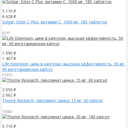
5 110
₽
6 628
₽
Solgar, Ester-C Plus, витамин C, 1000 мг, 180 таблеток
6797
1 090
₽
1 407
₽
Life Extension, цинк в капсулах, высокая эффективность, 50 мг,
90 вегетарианских капсул
17073
2 050
₽
2 662
₽
Thorne Research, пиколинат цинка, 15 мг, 60 капсул
10063
5 710
₽