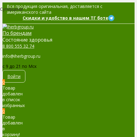
Вся продукция оригинальная, доставляется с
Суперцена!
американского сайта
Скидки и удобство в нашем ТГ боте
По брендам
Cостояние здоровья
8 800 555 32 74
info@iherbgroup.ru
c 9 до 21 по Мск
Войти
0
Товар
добавлен
в список
избранных
0
Товар
добавлен
в
корзину!