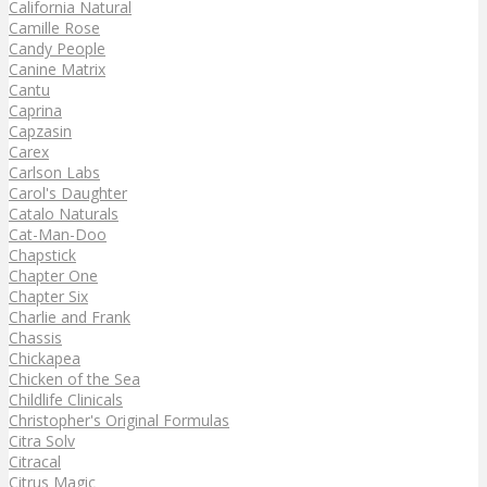
California Natural
Camille Rose
Candy People
Canine Matrix
Cantu
Caprina
Capzasin
Carex
Carlson Labs
Carol's Daughter
Catalo Naturals
Cat-Man-Doo
Chapstick
Chapter One
Chapter Six
Charlie and Frank
Chassis
Chickapea
Chicken of the Sea
Childlife Clinicals
Christopher's Original Formulas
Citra Solv
Citracal
Citrus Magic