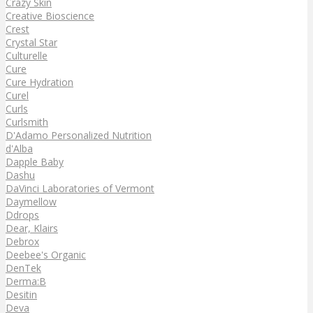
Crazy Skin
Creative Bioscience
Crest
Crystal Star
Culturelle
Cure
Cure Hydration
Curel
Curls
Curlsmith
D'Adamo Personalized Nutrition
d'Alba
Dapple Baby
Dashu
DaVinci Laboratories of Vermont
Daymellow
Ddrops
Dear, Klairs
Debrox
Deebee's Organic
DenTek
Derma:B
Desitin
Deva