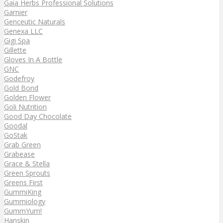
Gaia Herbs Professional Solutions
Garnier
Genceutic Naturals
Genexa LLC
Gigi Spa
Gillette
Gloves In A Bottle
GNC
Godefroy
Gold Bond
Golden Flower
Goli Nutrition
Good Day Chocolate
Goodal
GoStak
Grab Green
Grabease
Grace & Stella
Green Sprouts
Greens First
GummiKing
Gummiology
GummYum!
Hanskin