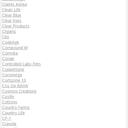
Claires Korea
Clean Life
Clear Blue
Clear Eyes
Clear Products
Cliganic
Clio
CodeAge
Compound W
Comvita
Conair
Controlled Labs Pets
Coppertone
Coromega
Cortizone 10
Cos De BAHA
Cosmos Creations
CosRx
Cottons
Country Farms
Country Life
CP-1
Crayola