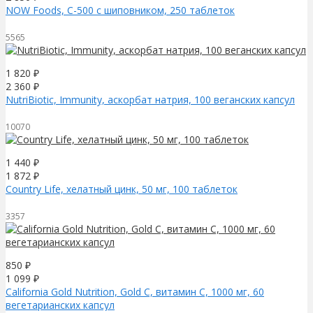
NOW Foods, C-500 с шиповником, 250 таблеток
5565
1 820
₽
2 360
₽
NutriBiotic, Immunity, аскорбат натрия, 100 веганских капсул
10070
1 440
₽
1 872
₽
Country Life, хелатный цинк, 50 мг, 100 таблеток
3357
850
₽
1 099
₽
California Gold Nutrition, Gold C, витамин C, 1000 мг, 60
вегетарианских капсул