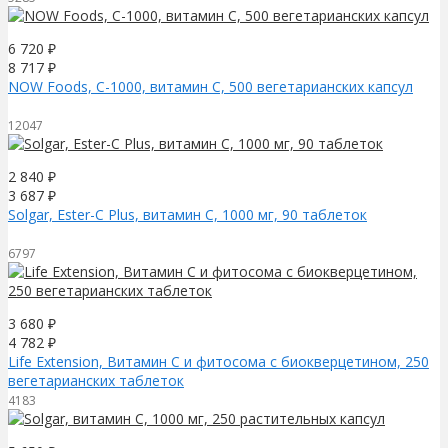
6 720
₽
8 717
₽
NOW Foods, C-1000, витамин С, 500 вегетарианских капсул
12047
2 840
₽
3 687
₽
Solgar, Ester-C Plus, витамин C, 1000 мг, 90 таблеток
6797
3 680
₽
4 782
₽
Life Extension, Витамин С и фитосома с биокверцетином, 250
вегетарианских таблеток
4183