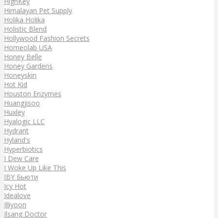
HighKey
Himalayan Pet Supply
Holika Holika
Holistic Blend
Hollywood Fashion Secrets
Homeolab USA
Honey Belle
Honey Gardens
Honeyskin
Hot Kid
Houston Enzymes
Huangjisoo
Huxley
Hyalogic LLC
Hydrant
Hyland's
Hyperbiotics
I Dew Care
I Woke Up Like This
IBY Бьюти
Icy Hot
Idealove
Illiyoon
Ilsang Doctor