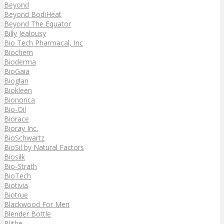
Beyond
Beyond BodiHeat
Beyond The Equator
Billy Jealousy
Bio Tech Pharmacal, Inc
Biochem
Bioderma
BioGaia
Bioglan
Biokleen
Bionorica
Bio-Oil
Biorace
Bioray Inc.
BioSchwartz
BioSil by Natural Factors
Biosilk
Bio-Strath
BioTech
Biotivia
Biotrue
Blackwood For Men
Blender Bottle
Blithe