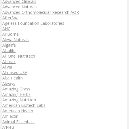
Advanced Clinicals
Advanced Naturals
Advanced Orthomolecular Research AOR
AfterSpa
Ageless Foundation Laboratories
AHC
AirBorne
Aleva Naturals
Algalife
Alkalife
All One, Nutritech
Allimax
AllVia
Almased USA
Alta Health
Always
Amazing Grass
Amazing Herbs
Amazing Nutrition
American Biotech Labs
American Health
Amlactin
Animal Essentials
A'Pieu