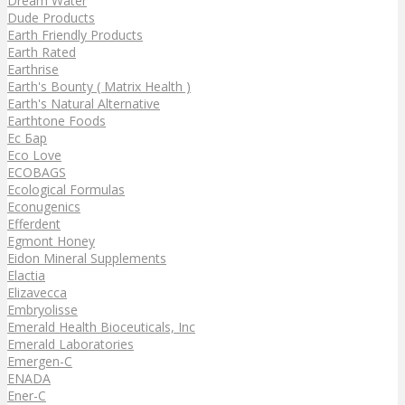
Dream Water
Dude Products
Earth Friendly Products
Earth Rated
Earthrise
Earth's Bounty ( Matrix Health )
Earth's Natural Alternative
Earthtone Foods
Ec Бар
Eco Love
ECOBAGS
Ecological Formulas
Econugenics
Efferdent
Egmont Honey
Eidon Mineral Supplements
Elactia
Elizavecca
Embryolisse
Emerald Health Bioceuticals, Inc
Emerald Laboratories
Emergen-C
ENADA
Ener-C