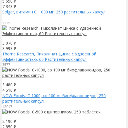
5 650
₽
7 343
₽
Solgar, витамин C, 1000 мг, 250 растительных капсул
1335
3 070
₽
3 993
₽
Thorne Research, Пиколинат Цинка с Удвоенной
Эффективностью, 60 Растительных капсул
3577
3 480
₽
4 516
₽
NOW Foods, C-1000, со 100 мг биофлавоноидов, 250
растительных капсул
12047
2 190
₽
2 850
₽