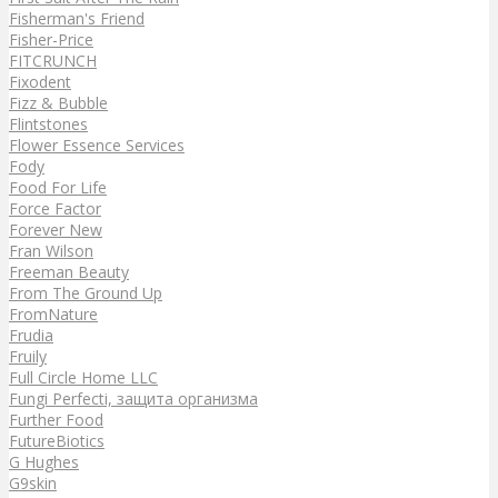
Fisherman's Friend
Fisher-Price
FITCRUNCH
Fixodent
Fizz & Bubble
Flintstones
Flower Essence Services
Fody
Food For Life
Force Factor
Forever New
Fran Wilson
Freeman Beauty
From The Ground Up
FromNature
Frudia
Fruily
Full Circle Home LLC
Fungi Perfecti, защита организма
Further Food
FutureBiotics
G Hughes
G9skin