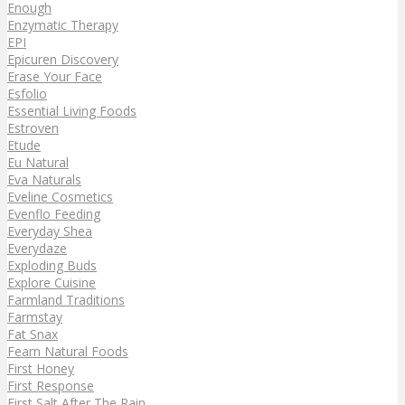
Enough
Enzymatic Therapy
EPI
Epicuren Discovery
Erase Your Face
Esfolio
Essential Living Foods
Estroven
Etude
Eu Natural
Eva Naturals
Eveline Cosmetics
Evenflo Feeding
Everyday Shea
Everydaze
Exploding Buds
Explore Cuisine
Farmland Traditions
Farmstay
Fat Snax
Fearn Natural Foods
First Honey
First Response
First Salt After The Rain