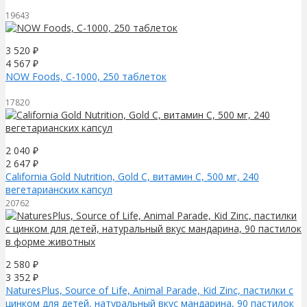
19643
3 520
₽
4 567
₽
NOW Foods, C-1000, 250 таблеток
17820
2 040
₽
2 647
₽
California Gold Nutrition, Gold C, витамин C, 500 мг, 240
вегетарианских капсул
20762
2 580
₽
3 352
₽
NaturesPlus, Source of Life, Animal Parade, Kid Zinc, пастилки с
цинком для детей, натуральный вкус мандарина, 90 пастилок