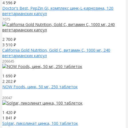
4 596
₽
Doctor's Best, PepZin GI, комплекс цинк-L-карнозина, 120
вегетарианских капсул
7075
2 700
₽
3 510
₽
California Gold Nutrition, Gold C, витамин C, 1000 мг, 240
вегетарианских капсул
206645
1 690
₽
2 202
₽
NOW Foods, цинк, 50 мг, 250 таблеток
20047
1 420
₽
1 841
₽
Solgar, пиколинат цинка, 100 таблеток