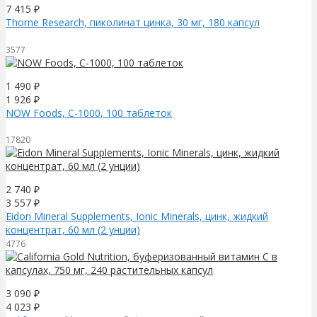
7 415
₽
Thorne Research, пиколинат цинка, 30 мг, 180 капсул
3577
1 490
₽
1 926
₽
NOW Foods, C-1000, 100 таблеток
17820
2 740
₽
3 557
₽
Eidon Mineral Supplements, Ionic Minerals, цинк, жидкий
концентрат, 60 мл (2 унции)
4776
3 090
₽
4 023
₽