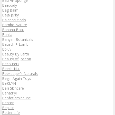
Bad Air Sponge
Baebody
Bag Balm
Baja Jerky
Balanceuticals
Bambo Nature
Banana Boat
Banila
Banyan Botanicals
Bausch + Lomb
Bbluv
Beauty By Earth
Beauty of Joseon
Beco Pets
Beech-Nut
Beekeeper's Naturals
Begin Again Toys
BeKLYN
Belli Skincare
Benadryl
Benfotiamine Inc.
Benton
Beplain
Better Life