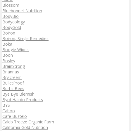
Blossom
Bluebonnet Nutrition
BodyBio
Bodycology
BodyGold
Boiron
Boiron, Single Remedies
Boka
Boogie Wipes
Boon
Bosley
BrainStrong
Briannas
Brylcreem
BulletProof
Burt's Bees
Bye Bye Blemish
Byrd Hairdo Products
BYS
Caboo
Cafe Bustelo
Caleb Treeze Organic Farm
California Gold Nutrition