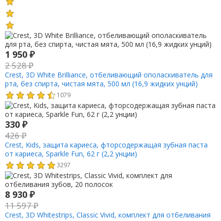
1 950
₽
2 528
₽
Crest, 3D White Brilliance, отбеливающий ополаскиватель для
рта, без спирта, чистая мята, 500 мл (16,9 жидких унций)
1079
330
₽
426
₽
Crest, Kids, защита кариеса, фторсодержащая зубная паста
от кариеса, Sparkle Fun, 62 г (2,2 унции)
3297
8 930
₽
11 597
₽
Crest, 3D Whitestrips, Classic Vivid, комплект для отбеливания