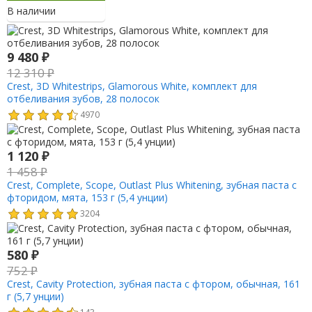
В наличии
9 480
₽
12 310
₽
Crest, 3D Whitestrips, Glamorous White, комплект для
отбеливания зубов, 28 полосок
4970
1 120
₽
1 458
₽
Crest, Complete, Scope, Outlast Plus Whitening, зубная паста с
фторидом, мята, 153 г (5,4 унции)
3204
580
₽
752
₽
Crest, Cavity Protection, зубная паста с фтором, обычная, 161
г (5,7 унции)
143