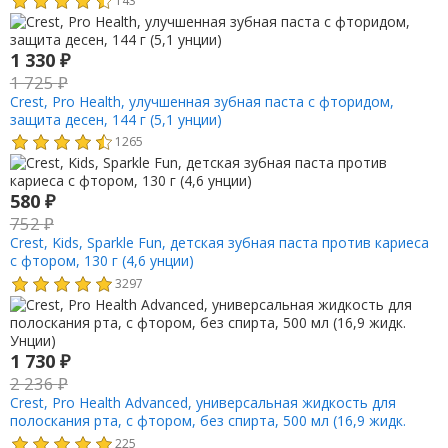
1 330
₽
1 725
₽
Crest, Pro Health, улучшенная зубная паста с фторидом,
защита десен, 144 г (5,1 унции)
1265
580
₽
752
₽
Crest, Kids, Sparkle Fun, детская зубная паста против кариеса
с фтором, 130 г (4,6 унции)
3297
1 730
₽
2 236
₽
Crest, Pro Health Advanced, универсальная жидкость для
полоскания рта, с фтором, без спирта, 500 мл (16,9 жидк.
Унции)
225