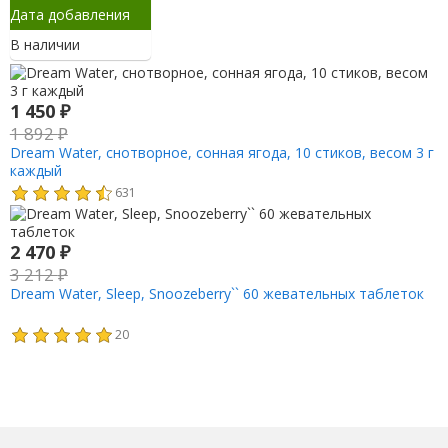
Дата добавления
В наличии
1 450
₽
1 892
₽
Dream Water, снотворное, сонная ягода, 10 стиков, весом 3 г
каждый
631
2 470
₽
3 212
₽
Dream Water, Sleep, Snoozeberry`` 60 жевательных таблеток
20