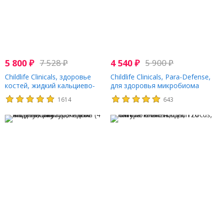
5 800
₽
7 528
₽
4 540
₽
5 900
₽
Childlife Clinicals, здоровье
Childlife Clinicals, Para-Defense,
костей, жидкий кальциево-
для здоровья микробиома
магниевый состав с
кишечника, 59 мл (2 жидк.
1614
643
витаминами D3 и K2 и
унции)
натуральным апельсином, 473
мл (16 жидк. унций)