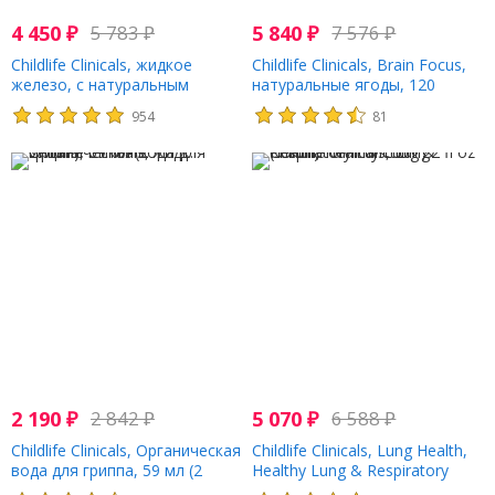
4 450
₽
5 783
₽
5 840
₽
7 576
₽
Childlife Clinicals, жидкое
Childlife Clinicals, Brain Focus,
железо, с натуральным
натуральные ягоды, 120
ягодным вкусом, 118 мл (4
мягких таблеток
954
81
жидк. унции)
2 190
₽
2 842
₽
5 070
₽
6 588
₽
Childlife Clinicals, Органическая
Childlife Clinicals, Lung Health,
вода для гриппа, 59 мл (2
Healthy Lung & Respiratory
жидк. Унции)
Function , 2 fl oz (59 ml)