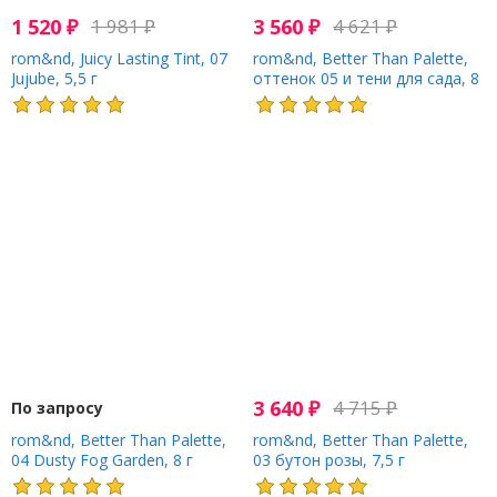
1 520
₽
1 981
₽
3 560
₽
4 621
₽
rom&nd, Juicy Lasting Tint, 07
rom&nd, Better Than Palette,
Jujube, 5,5 г
оттенок 05 и тени для сада, 8
г
3 640
₽
4 715
₽
По запросу
rom&nd, Better Than Palette,
rom&nd, Better Than Palette,
04 Dusty Fog Garden, 8 г
03 бутон розы, 7,5 г