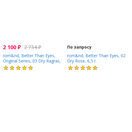
2 100
₽
2 734
₽
По запросу
rom&nd, Better Than Eyes,
rom&nd, Better Than Eyes, 02
Original Series, 03 Dry Ragras,
Dry Rose, 6,5 г
6,5 г