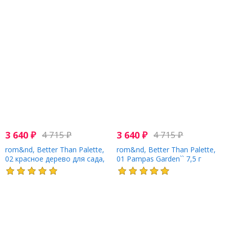
3 640
₽
4 715
₽
3 640
₽
4 715
₽
rom&nd, Better Than Palette,
rom&nd, Better Than Palette,
02 красное дерево для сада,
01 Pampas Garden`` 7,5 г
7,5 г