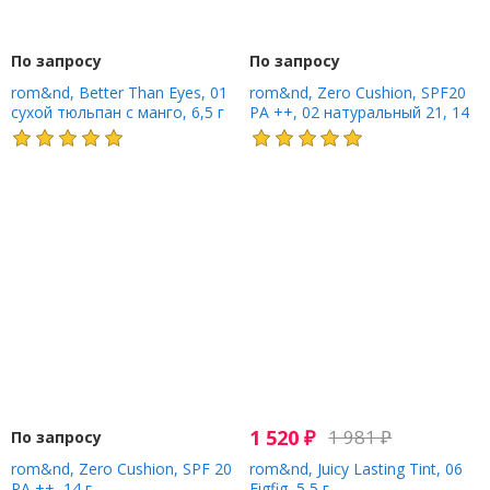
По запросу
По запросу
rom&nd, Better Than Eyes, 01
rom&nd, Zero Cushion, SPF20
сухой тюльпан с манго, 6,5 г
PA ++, 02 натуральный 21, 14
г
1 520
₽
1 981
₽
По запросу
rom&nd, Zero Cushion, SPF 20
rom&nd, Juicy Lasting Tint, 06
PA ++, 14 г
Figfig, 5,5 г