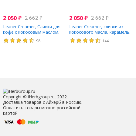
2 050
₽
2 662
₽
2 050
₽
2 662
₽
Leaner Creamer, Сливки для
Leaner Creamer, сливки из
кофе с кокосовым маслом,
кокосового масла, карамель,
лесной орех, 280 г (9,87 унций)
280 г (9,87 унции)
98
144
Copyright © iHerbgroup.ru, 2022.
Доставка товаров с Айхерб в Россию.
Оплатить товары можно российской
картой