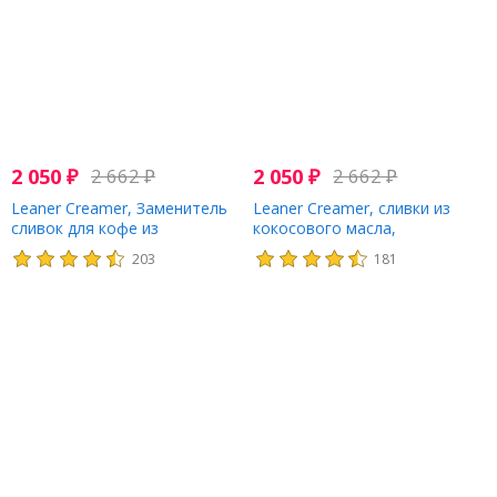
2 050
₽
2 662
₽
2 050
₽
2 662
₽
Leaner Creamer, Заменитель
Leaner Creamer, сливки из
сливок для кофе из
кокосового масла,
кокосового масла,
оригинальный вкус, 280 г (9,87
203
181
французская ваниль, 280г
унции)