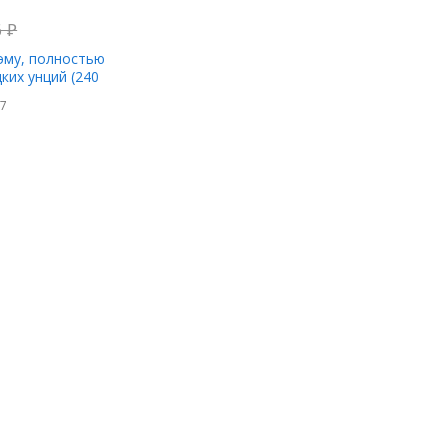
6
₽
эму, полностью
ких унций (240
77