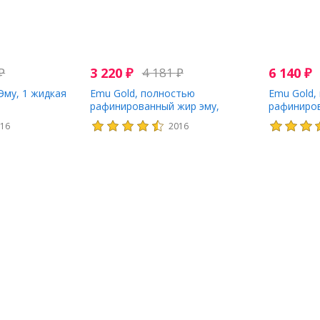
₽
3 220
₽
4 181
₽
6 140
₽
Эму, 1 жидкая
Emu Gold, полностью
Emu Gold,
рафинированный жир эму,
рафиниров
ультраактивный, 59 мл (2 жидк.
ультраакти
016
2016
унции)
унции)