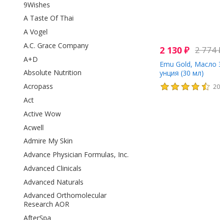
9Wishes
A Taste Of Thai
A Vogel
A.C. Grace Company
2 130
₽
2 774
A+D
Emu Gold, Масло 
Absolute Nutrition
унция (30 мл)
Acropass
2
Act
Active Wow
Acwell
Admire My Skin
Advance Physician Formulas, Inc.
Advanced Clinicals
Advanced Naturals
Advanced Orthomolecular
Research AOR
AfterSpa