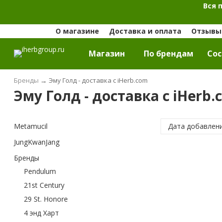
Вся 
О магазине
Доставка и оплата
Отзывы 
Магазин
По брендам
Cос
Бренды
→
Эму Голд - доставка с iHerb.com
Эму Голд - доставка с iHerb.
Metamucil
Дата добавлен
JungKwanJang
Бренды
Pendulum
21st Century
29 St. Honore
4 энд Харт