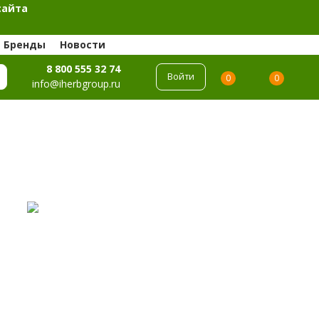
сайта
Бренды
Новости
8 800 555 32 74
Войти
0
0
info@iherbgroup.ru