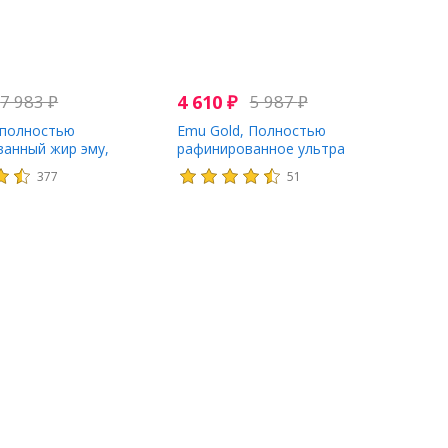
7 983
₽
4 610
₽
5 987
₽
 полностью
Emu Gold, Полностью
анный жир эму,
рафинированное ультра
вный, 118 мл (4 жидк.
активное масло Эму, 750 мг, 90
377
51
мягких гелевых капсул