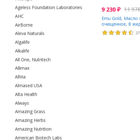
Ageless Foundation Laboratories
9 230
₽
11 97
AHC
Emu Gold, Масло 
очищенное, 8 жид
AirBorne
мл)
3
Aleva Naturals
Algalife
Alkalife
All One, Nutritech
Allimax
AllVia
Almased USA
Alta Health
Always
Amazing Grass
Amazing Herbs
Amazing Nutrition
American Biotech Labs