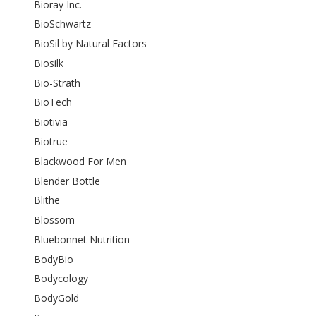
Bioray Inc.
BioSchwartz
BioSil by Natural Factors
Biosilk
Bio-Strath
BioTech
Biotivia
Biotrue
Blackwood For Men
Blender Bottle
Blithe
Blossom
Bluebonnet Nutrition
BodyBio
Bodycology
BodyGold