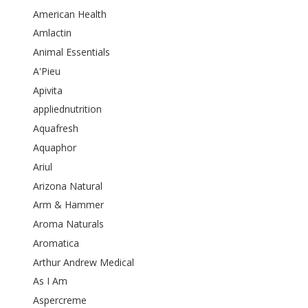
American Health
Amlactin
Animal Essentials
A'Pieu
Apivita
appliednutrition
Aquafresh
Aquaphor
Ariul
Arizona Natural
Arm & Hammer
Aroma Naturals
Aromatica
Arthur Andrew Medical
As I Am
Aspercreme