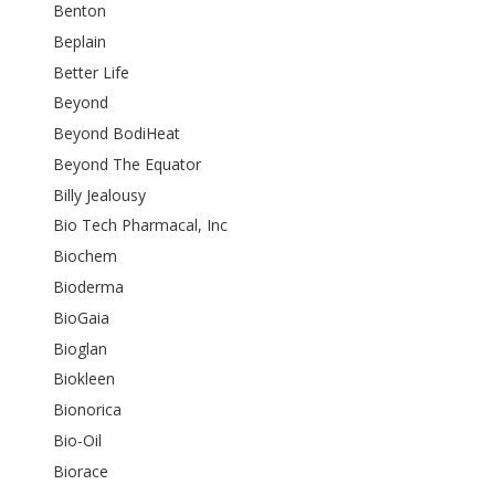
Benton
Beplain
Better Life
Beyond
Beyond BodiHeat
Beyond The Equator
Billy Jealousy
Bio Tech Pharmacal, Inc
Biochem
Bioderma
BioGaia
Bioglan
Biokleen
Bionorica
Bio-Oil
Biorace