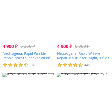
4 900
₽
6 360
₽
4 900
₽
6 360
₽
Neutrogena, Rapid Wrinkle
Neutrogena, Rapid Wrinkle
Repair, восстанавливающий
Repair Moisturizer, Night, 1 fl oz
крем против морщин
(29 ml)
536
446
ускоренного действия, 14 мл
(0,5 жидк. унции)