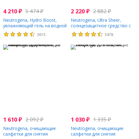
4 210
₽
5 474
₽
2 220
₽
2 882
₽
Neutrogena, Hydro Boost,
Neutrogena, Ultra Sheer,
увлажняющий гель на водной
солнцезащитное средство с
основе, 48 г (1,7 унции)
текстурой «сухое
3615
3478
прикосновение», SPF 55, 88 мл
(3,0 жидкой унции)
1 610
₽
2 092
₽
1 030
₽
1 335
₽
Neutrogena, очищающие
Neutrogena, очищающие
салфетки для снятия
салфетки для снятия