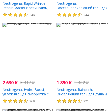
Neutrogena, Rapid Wrinkle
Neutrogena,
Repair, масло с ретинолом, 30
Восстанавливающий гель для
мл (1 жидк. Унция)
душа Rainbath, морская
348
244
дымка, 16 ж. унц. (473 мл)
2 630
₽
3 417
₽
1 890
₽
2 462
₽
Neutrogena, Hydro Boost,
Neutrogena, Rainbath,
увлажняющая сыворотка с
Оновляющий гель для душа и
гиалуроновой кислотой, без
ванны, Груша и зеленый чай,
269
221
отдушки, 30 мл (1 жидк. унция)
16 ж. унц.(473 мл)