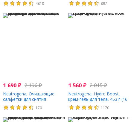
макияжа, одиночные, 20
макияжа, 25 влажных
4810
897
влажных салфеток
салфеток
1 690
₽
2 196
₽
1 560
₽
2 015
₽
Neutrogena, Очищающие
Neutrogena, Hydro Boost,
салфетки для снятия
крем-гель для тела, 453 г (16
макияжа, 2 упаковки, 25
унций)
170
1170
предварительно увлажненных
салфеток в каждой