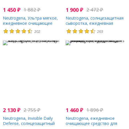
1 450
₽
1 882
₽
1 900
₽
2 472
₽
Neutrogena, Ультра мягкое,
Neutrogena, солнцезащитная
ежедневное очищающее
сыворотка, ежедневная
средство с провитамином B5,
невидимая защита, SPF 60+,
202
263
без отдушек, 473 мл (16 жидк.
50 мл (1,7 жидк. унции)
Унций)
2 130
₽
2 755
₽
1 460
₽
1 896
₽
Neutrogena, Invisible Daily
Neutrogena, ежедневное
Defense, солнцезащитный
очищающее средство для
лосьон, SPF 60+, 88 мл (3
ровной текстуры кожи, без