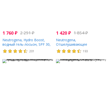
1 760
₽
2 291
₽
1 420
₽
1 854
₽
Neutrogena, Hydro Boost,
Neutrogena,
водный гель-лосьон, SPF 30,
Отшелушивающее
88 мл (3 жидк. Унции)
очищающее средство
201
193
'Гидробуст', 5 унц. (141 г)