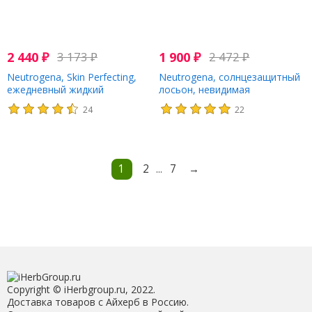
2 440
₽
3 173
₽
1 900
₽
2 472
₽
Neutrogena, Skin Perfecting,
Neutrogena, солнцезащитный
ежедневный жидкий
лосьон, невидимая
эксфолиант, для нормальной
ежедневная защита, SPF 30,
24
22
и комбинированной кожи, без
88 мл (3 жидк. унции)
отдушек, 118 мл (4 жидк.
Унции)
1
2
7
→
...
Copyright © iHerbgroup.ru, 2022.
Доставка товаров с Айхерб в Россию.