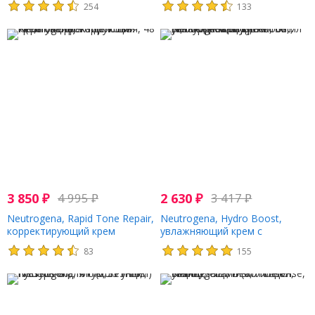
254
133
жидк. Унции)
запаха, 186 мл (6,3 жидк.
унции)
3 850
₽
4 995
₽
2 630
₽
3 417
₽
Neutrogena, Rapid Tone Repair,
Neutrogena, Hydro Boost,
корректирующий крем
увлажняющий крем с
быстрого действия, 48 г (1,7
гиалуроновой кислотой, SPF
83
155
унций)
50, без отдушек, 50 мл (1,7
жидк. Унции)