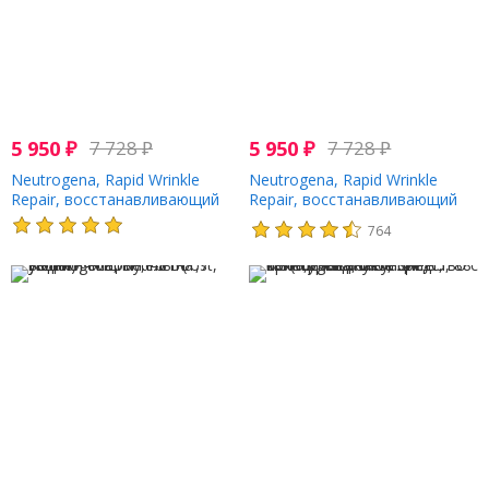
5 950
₽
7 728
₽
5 950
₽
7 728
₽
Neutrogena, Rapid Wrinkle
Neutrogena, Rapid Wrinkle
Repair, восстанавливающий
Repair, восстанавливающий
крем с ретинолом, без
крем, 48 г (1,7 унции)
764
отдушек, 48 г (1,7 унции)