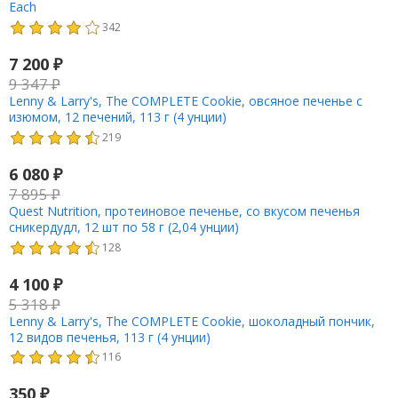
Each
342
7 200
₽
9 347
₽
Lenny & Larry's, The COMPLETE Cookie, овсяное печенье с
изюмом, 12 печений, 113 г (4 унции)
219
6 080
₽
7 895
₽
Quest Nutrition, протеиновое печенье, со вкусом печенья
сникердудл, 12 шт по 58 г (2,04 унции)
128
4 100
₽
5 318
₽
Lenny & Larry's, The COMPLETE Cookie, шоколадный пончик,
12 видов печенья, 113 г (4 унции)
116
350
₽