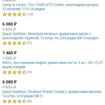
9 405
₽
Lenny & Larry's, The COMPLETE Cookie, шоколадная крошка,
12 печений, 113 г (4 унции)
1205
6 080
₽
7 895
₽
Quest Nutrition, Белковое печенье, арахисовое масло с
шоколадной стружкой, 12 штук, по 2,04 унции (58 г) каждое
973
1 460
₽
1 885
₽
Atkins, протеиновые вафли, арахисовая паста, 5 шт., 36 г (1,27
унции) каждая
818
6 080
₽
7 895
₽
Quest Nutrition, Печенье Protein Cookie с арахисовым маслом,
12 штук, 2,04 унции (58 г)
456