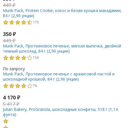
449
₽
Munk Pack, Protein Cookie, кокос и белая крошка макадамии,
84 г (2,96 унции)
170
350
₽
449
₽
Munk Pack, Протеиновое печенье, мягкая выпечка, двойной
темный шоколад, 84 г (2,96 унции)
156
По запросу
Munk Pack, Протеиновое печенье с арахисовой пастой и
шоколадной крошкой, 84 г (2,96 унции)
76
4 170
₽
5 417
₽
Julian Bakery, ProGranola, шоколадные конфеты, 518 г (1,14
фунта)