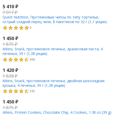
5 410
₽
7 017
₽
Quest Nutrition, Протеиновые чипсы по типу тортильи,
острый сладкий перец чили, 8 пакетиков по 32 г (1,1 унции)
0
1 450
₽
1 875
₽
Atkins, Snack, протеиновое печенье, арахисовая паста, 4
печенья, 39 г (1,38 унции)
368
1 420
₽
1 838
₽
Atkins, Snack, протеиновое печенье, двойная шоколадная
крошка, 4 печенья, 39 г (1,38 унции)
342
1 450
₽
1 875
₽
Atkins, Protein Cookies, Chocolate Chip, 4 Cookies, 1.38 oz (39 g)