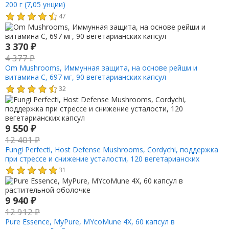
200 г (7,05 унции)
47
3 370
₽
4 377
₽
Om Mushrooms, Иммунная защита, на основе рейши и
витамина C, 697 мг, 90 вегетарианских капсул
32
9 550
₽
12 401
₽
Fungi Perfecti, Host Defense Mushrooms, Cordychi, поддержка
при стрессе и снижение усталости, 120 вегетарианских
капсул
31
9 940
₽
12 912
₽
Pure Essence, MyPure, MYcoMune 4X, 60 капсул в