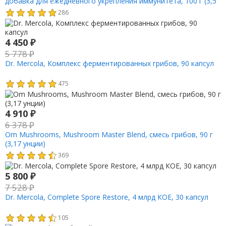
добавка для ежедневного укрепления иммунитета, 100 г (3,5
унции)
286
4 450
₽
5 778
₽
Dr. Mercola, Комплекс ферментированных грибов, 90 капсул
475
4 910
₽
6 378
₽
Om Mushrooms, Mushroom Master Blend, смесь грибов, 90 г
(3,17 унции)
369
5 800
₽
7 528
₽
Dr. Mercola, Complete Spore Restore, 4 млрд КОЕ, 30 капсул
105