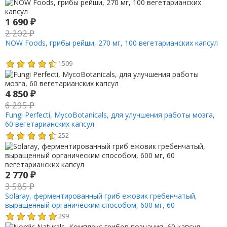
1 690
₽
2 202
₽
NOW Foods, грибы рейши, 270 мг, 100 вегетарианских капсул
1509
4 850
₽
6 295
₽
Fungi Perfecti, MycoBotanicals, для улучшения работы мозга,
60 вегетарианских капсул
252
2 770
₽
3 585
₽
Solaray, ферментированный гриб ежовик гребенчатый,
выращенный органическим способом, 600 мг, 60
вегетарианских капсул
299