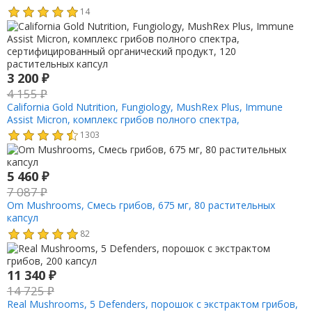
14
3 200
₽
4 155
₽
California Gold Nutrition, Fungiology, MushRex Plus, Immune
Assist Micron, комплекс грибов полного спектра,
сертифицированный органический продукт, 120
1303
растительных капсул
5 460
₽
7 087
₽
Om Mushrooms, Смесь грибов, 675 мг, 80 растительных
капсул
82
11 340
₽
14 725
₽
Real Mushrooms, 5 Defenders, порошок с экстрактом грибов,