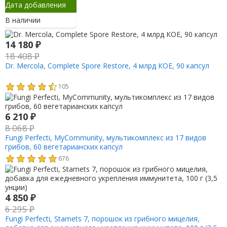
Дата добавления
В наличии
14 180
₽
18 408
₽
Dr. Mercola, Complete Spore Restore, 4 млрд КОЕ, 90 капсул
105
6 210
₽
8 068
₽
Fungi Perfecti, MyCommunity, мультикомплекс из 17 видов
грибов, 60 вегетарианских капсул
676
4 850
₽
6 295
₽
Fungi Perfecti, Stamets 7, порошок из грибного мицелия,