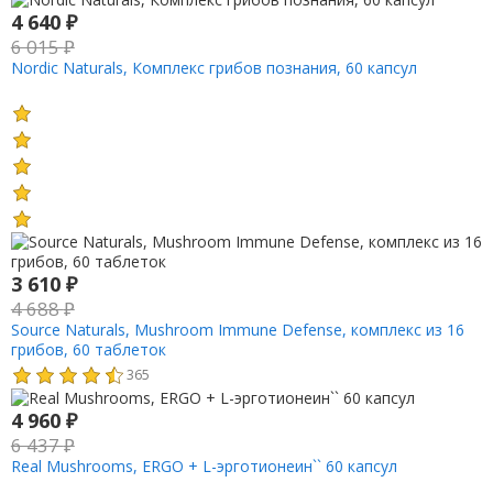
4 640
₽
6 015
₽
Nordic Naturals, Комплекс грибов познания, 60 капсул
3 610
₽
4 688
₽
Source Naturals, Mushroom Immune Defense, комплекс из 16
грибов, 60 таблеток
365
4 960
₽
6 437
₽
Real Mushrooms, ERGO + L-эрготионеин`` 60 капсул