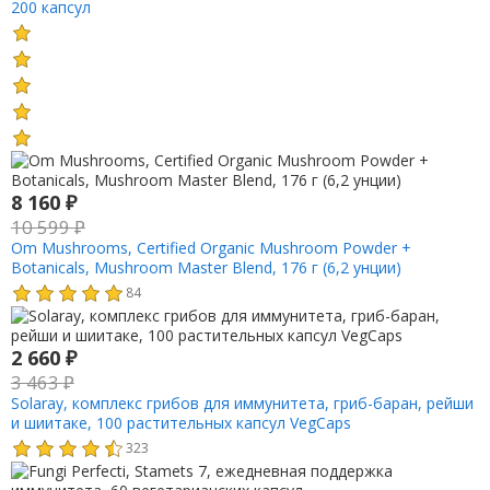
200 капсул
8 160
₽
10 599
₽
Om Mushrooms, Certified Organic Mushroom Powder +
Botanicals, Mushroom Master Blend, 176 г (6,2 унции)
84
2 660
₽
3 463
₽
Solaray, комплекс грибов для иммунитета, гриб-баран, рейши
и шиитаке, 100 растительных капсул VegCaps
323