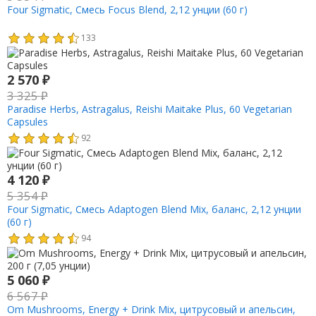
Four Sigmatic, Смесь Focus Blend, 2,12 унции (60 г)
133
2 570
₽
3 325
₽
Paradise Herbs, Astragalus, Reishi Maitake Plus, 60 Vegetarian
Capsules
92
4 120
₽
5 354
₽
Four Sigmatic, Смесь Adaptogen Blend Mix, баланс, 2,12 унции
(60 г)
94
5 060
₽
6 567
₽
Om Mushrooms, Energy + Drink Mix, цитрусовый и апельсин,