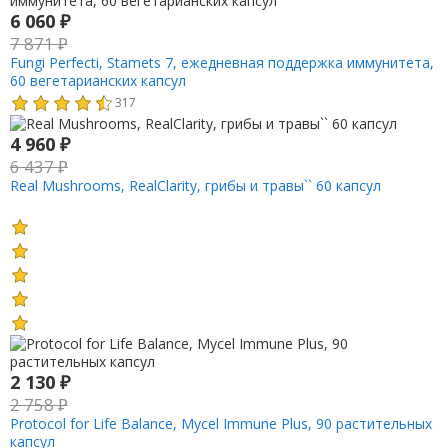
6 060
₽
7 871
₽
Fungi Perfecti, Stamets 7, ежедневная поддержка иммунитета,
60 вегетарианских капсул
317
4 960
₽
6 437
₽
Real Mushrooms, RealClarity, грибы и травы`` 60 капсул
2 130
₽
2 758
₽
Protocol for Life Balance, Mycel Immune Plus, 90 растительных
капсул