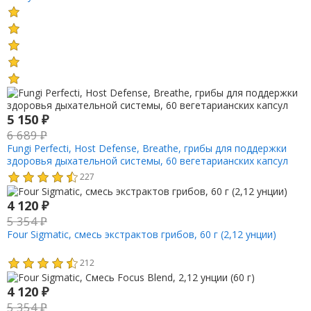
5 150
₽
6 689
₽
Fungi Perfecti, Host Defense, Breathe, грибы для поддержки
здоровья дыхательной системы, 60 вегетарианских капсул
227
4 120
₽
5 354
₽
Four Sigmatic, смесь экстрактов грибов, 60 г (2,12 унции)
212
4 120
₽
5 354
₽