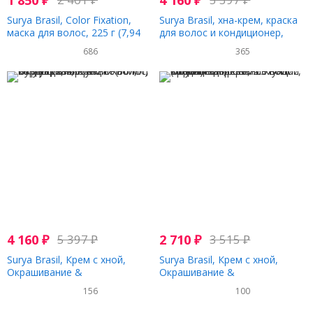
1 850
₽
4 160
₽
Surya Brasil, Color Fixation,
Surya Brasil, хна-крем, краска
маска для волос, 225 г (7,94
для волос и кондиционер,
унции)
черная, 70 мл (2,37 жидк.
686
365
унции)
4 160
₽
5 397
₽
2 710
₽
3 515
₽
Surya Brasil, Крем с хной,
Surya Brasil, Крем с хной,
Окрашивание &
Окрашивание &
кондиционирование волос,
кондиционирование волос,
156
100
Бургунди, 2.37унции (70 мл)
Красное дерево, 2.37унций (70
мл)