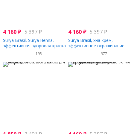
4 160
₽
5 397
₽
4 160
₽
5 397
₽
Surya Brasil, Surya Henna,
Surya Brasil, хна-крем,
эффективная здоровая краска
эффективное окрашивание
Henna Cream для седоватых
седины, здоровые волосы,
195
977
волос, золотисто-
темно-коричневый, 70 мл
каштановый, 2,37 жидких
(2,37 жидк. унций)
унций (70 мл)
2 401
₽
5 397
₽