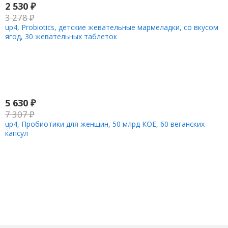
2 530
₽
3 278
₽
up4, Probiotics, детские жевательные мармеладки, со вкусом
ягод, 30 жевательных таблеток
5 630
₽
7 307
₽
up4, Пробиотики для женщин, 50 млрд КОЕ, 60 веганских
капсул