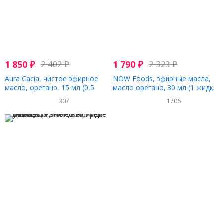
1 850
₽
2 402
₽
1 790
₽
2 323
₽
Aura Cacia, чистое эфирное
NOW Foods, эфирные масла,
масло, орегано, 15 мл (0,5
масло орегано, 30 мл (1 жидк.
жидк. унции)
унция)
307
1706