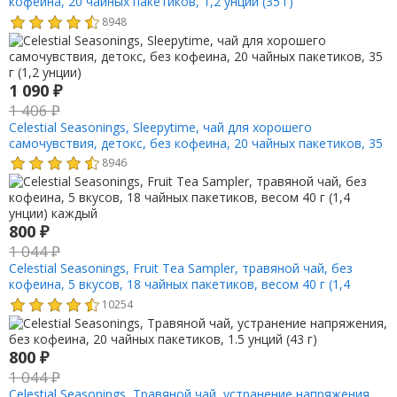
кофеина, 20 чайных пакетиков, 1,2 унции (35 г)
8948
1 090
₽
1 406
₽
Celestial Seasonings, Sleepytime, чай для хорошего
самочувствия, детокс, без кофеина, 20 чайных пакетиков, 35
г (1,2 унции)
8946
800
₽
1 044
₽
Celestial Seasonings, Fruit Tea Sampler, травяной чай, без
кофеина, 5 вкусов, 18 чайных пакетиков, весом 40 г (1,4
унции) каждый
10254
800
₽
1 044
₽
Celestial Seasonings, Травяной чай, устранение напряжения,