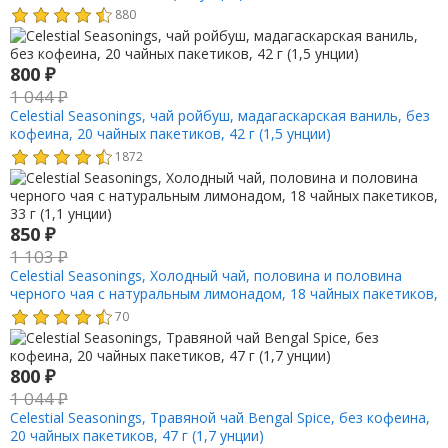
880
800
₽
1 044
₽
Celestial Seasonings, чай ройбуш, мадагаскарская ваниль, без
кофеина, 20 чайных пакетиков, 42 г (1,5 унции)
1872
850
₽
1 103
₽
Celestial Seasonings, Холодный чай, половина и половина
черного чая с натуральным лимонадом, 18 чайных пакетиков,
33 г (1,1 унции)
70
800
₽
1 044
₽
Celestial Seasonings, Травяной чай Bengal Spice, без кофеина,
20 чайных пакетиков, 47 г (1,7 унции)