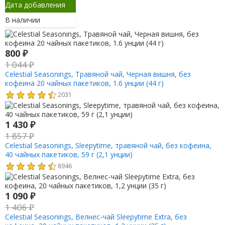
Дата добавления
В наличии
800
₽
1 044
₽
Celestial Seasonings, Травяной чай, Черная вишня, без
кофеина 20 чайных пакетиков, 1.6 унции (44 г)
2031
1 430
₽
1 857
₽
Celestial Seasonings, Sleepytime, травяной чай, без кофеина,
40 чайных пакетиков, 59 г (2,1 унции)
8946
1 090
₽
1 406
₽
Celestial Seasonings, Велнес-чай Sleepytime Extra, без