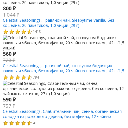
800
₽
1 044
₽
Celestial Seasonings, Травяной чай, Sleepytime Vanilla, без
кофеина, 20 пакетиков, 1,0 унции (29 г)
1413
560
₽
728
₽
Celestial Seasonings, травяной чай, со вкусом бодрящих
клюквы и яблока, без кофеина, 20 чайных пакетиков, 42 г (1,5
унции)
794
590
₽
757
₽
Celestial Seasonings, Слабительный чай, сенна, органическая
солодка из рожкового дерева, без кофеина, 12 чайных
пакетиков, 27 г (1,0 унция)
41