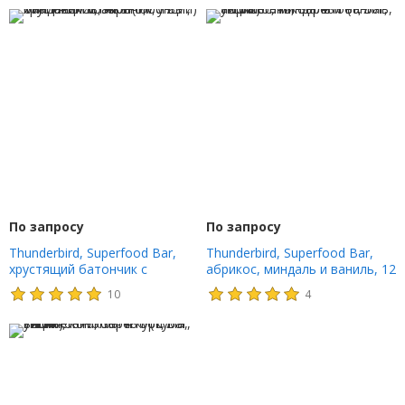
По запросу
По запросу
Thunderbird, Superfood Bar,
Thunderbird, Superfood Bar,
хрустящий батончик с
абрикос, миндаль и ваниль, 12
миндалем и пеканом, 12
батончиков, 48 г (1,7 унции)
10
4
батончиков, 48 г (1,7 унции)