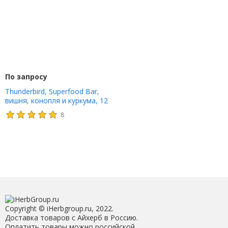
По запросу
Thunderbird, Superfood Bar,
вишня, конопля и куркума, 12
батончиков, 48 г (1,7 унции)
8
Copyright © iHerbgroup.ru, 2022.
Доставка товаров с Айхерб в Россию.
Оплатить товары можно российской