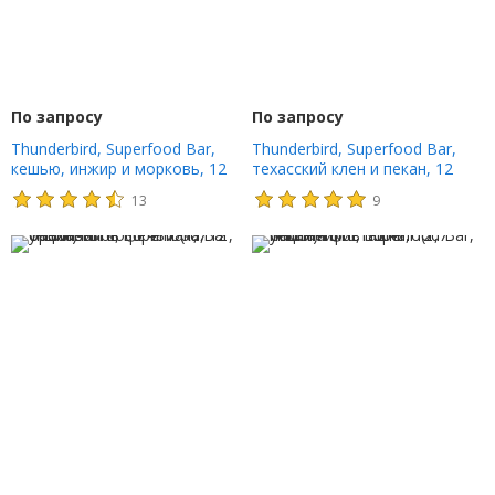
По запросу
По запросу
Thunderbird, Superfood Bar,
Thunderbird, Superfood Bar,
кешью, инжир и морковь, 12
техасский клен и пекан, 12
батончиков, 48 г (1,7 унции)
батончиков, 48 г (1,7 унции)
13
9