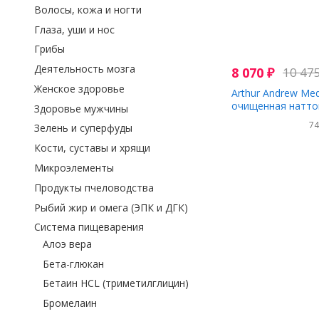
Волосы, кожа и ногти
Глаза, уши и нос
Грибы
Деятельность мозга
8 070
₽
10 47
Женское здоровье
Arthur Andrew Med
очищенная натток
Здоровье мужчины
180 капсул
7
Зелень и суперфуды
Кости, суставы и хрящи
Микроэлементы
Продукты пчеловодства
Рыбий жир и омега (ЭПК и ДГК)
Система пищеварения
Алоэ вера
Бета-глюкан
Бетаин HCL (триметилглицин)
Бромелаин