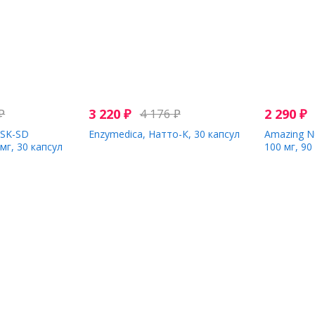
₽
3 220
₽
4 176
₽
2 290
₽
NSK-SD
Enzymedica, Натто-К, 30 капсул
Amazing Nu
мг, 30 капсул
100 мг, 9
2