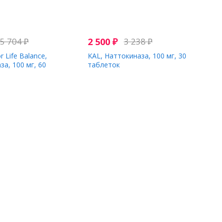
5 704
₽
2 500
₽
3 238
₽
r Life Balance,
KAL, Наттокиназа, 100 мг, 30
а, 100 мг, 60
таблеток
нских капсул