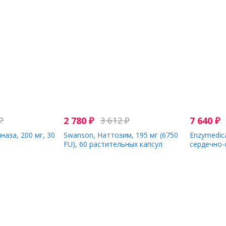
₽
2 780
₽
3 612
₽
7 640
₽
наза, 200 мг, 30
Swanson, Наттозим, 195 мг (6750
Enzymedica
FU), 60 растительных капсул
сердечно-
капсул