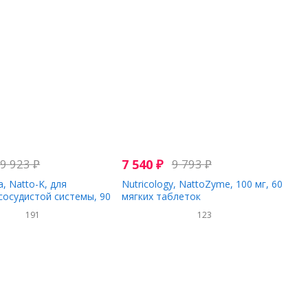
9 923
₽
7 540
₽
9 793
₽
, Natto-K, для
Nutricology, NattoZyme, 100 мг, 60
сосудистой системы, 90
мягких таблеток
191
123