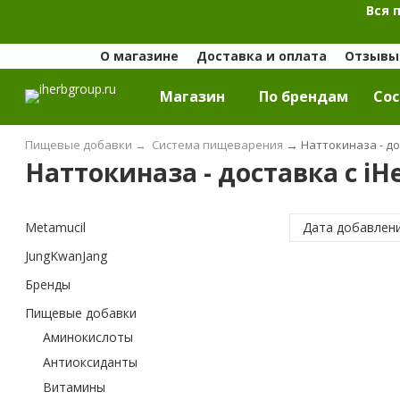
Вся 
О магазине
Доставка и оплата
Отзывы 
Магазин
По брендам
Cос
Пищевые добавки
→
Система пищеварения
→
Наттокиназа - до
Наттокиназа - доставка с iH
Metamucil
Дата добавлен
JungKwanJang
Бренды
Пищевые добавки
Аминокислоты
Антиоксиданты
Витамины