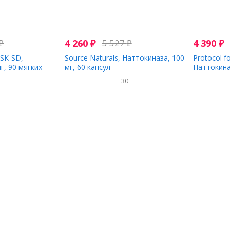
₽
4 260
₽
5 527
₽
4 390
₽
NSK-SD,
Source Naturals, Наттокиназа, 100
Protocol fo
г, 90 мягких
мг, 60 капсул
Наттокиназ
вегетариа
2
30