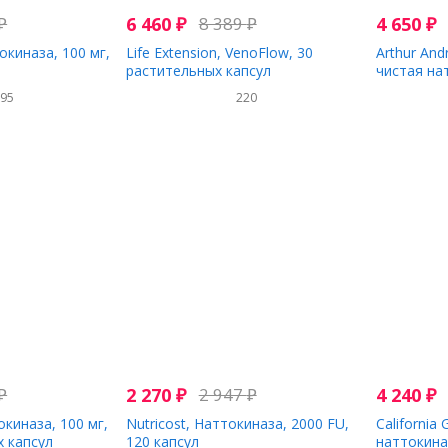
₽
6 460
₽
8 389
₽
4 650
₽
киназа, 100 мг,
Life Extension, VenoFlow, 30
Arthur And
растительных капсул
чистая нат
капсул
195
220
₽
2 270
₽
2 947
₽
4 240
₽
киназа, 100 мг,
Nutricost, Наттокиназа, 2000 FU,
California 
х капсул
120 капсул
наттокина