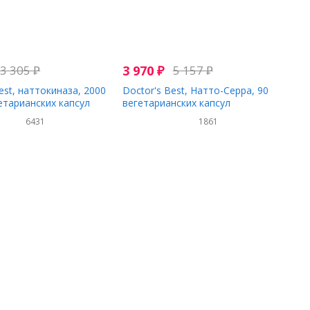
3 305
₽
3 970
₽
5 157
₽
est, наттокиназа, 2000
Doctor's Best, Натто-Серра, 90
гетарианских капсул
вегетарианских капсул
6431
1861