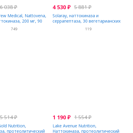
6 038
₽
4 530
₽
5 881
₽
rew Medical, Nattovena,
Solaray, наттокиназа и
токиназа, 200 мг, 90
серрапептаза, 30 вегетарианских
капсул
749
119
5 514
₽
1 190
₽
1 554
₽
Gold Nutrition,
Lake Avenue Nutrition,
за, протеолитический
Наттокиназа, протеолитический