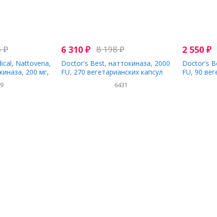
5
₽
6 310
₽
8 198
₽
2 550
₽
ical, Nattovena,
Doctor's Best, наттокиназа, 2000
Doctor's B
иназа, 200 мг,
FU, 270 вегетарианских капсул
FU, 90 ве
49
6431