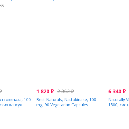
фермент, 
195
раститель
₽
1 820
₽
2 362
₽
6 340
₽
Наттокиназа, 100
Best Naturals, Nattokinase, 100
Naturally 
ских капсул
mg, 90 Vegetarian Capsules
1500, сис
добавка, 
8
кишечнор