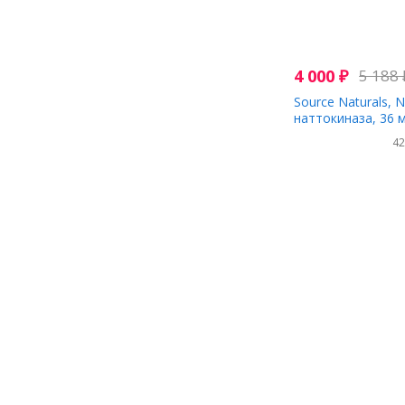
4 000
₽
5 188
Source Naturals, 
наттокиназа, 36 м
таблеток
4