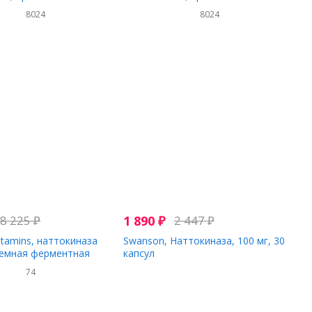
2000 FU, 180
фермент, 2000 FU, 30
8024
8024
ных капсул
растительных капсул
8 225
₽
1 890
₽
2 447
₽
Vitamins, наттокиназа
Swanson, Наттокиназа, 100 мг, 30
темная ферментная
капсул
120 таблеток, покрытых
74
астворимой оболочкой