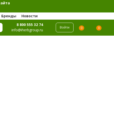
сайта
Бренды
Новости
8 800 555 32 74
Войти
0
0
info@iherbgroup.ru