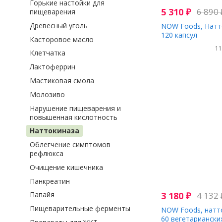
Горькие настойки для
5 310
₽
6 890
пищеварения
Древесный уголь
NOW Foods, Натто
120 капсул
Касторовое масло
1
Клетчатка
Лактоферрин
Мастиковая смола
Молозиво
Нарушение пищеварения и
повышенная кислотность
Наттокиназа
Облегчение симптомов
рефлюкса
Очищение кишечника
Панкреатин
3 180
₽
4 132
Папайя
Пищеварительные ферменты
NOW Foods, натто
60 вегетариански