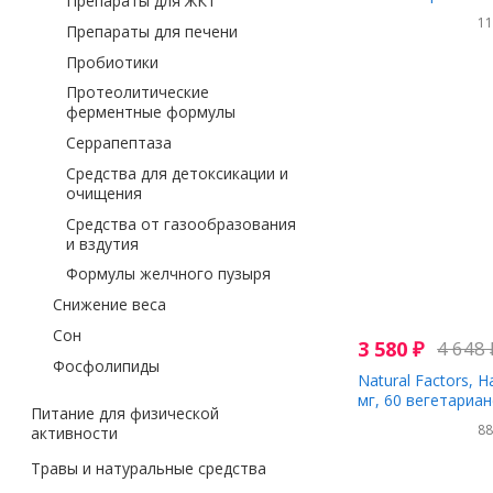
Препараты для ЖКТ
1
Препараты для печени
Пробиотики
Протеолитические
ферментные формулы
Серрапептаза
Средства для детоксикации и
очищения
Средства от газообразования
и вздутия
Формулы желчного пузыря
Снижение веса
Сон
3 580
₽
4 648
Фосфолипиды
Natural Factors, 
мг, 60 вегетариан
Питание для физической
8
активности
Травы и натуральные средства