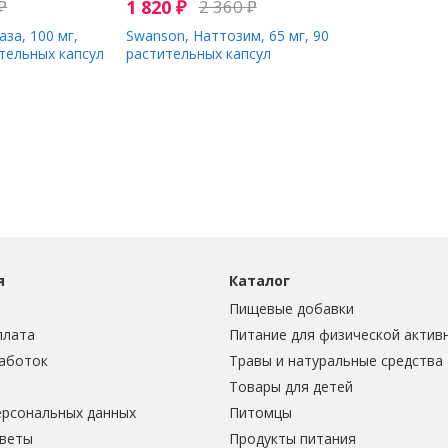
₽
1 820
₽
2 360
₽
аза, 100 мг,
Swanson, Наттозим, 65 мг, 90
ительных капсул
растительных капсул
я
Каталог
Пищевые добавки
плата
Питание для физической актив
аботок
Травы и натуральные средства
Товары для детей
ерсональных данных
Питомцы
тветы
Продукты питания