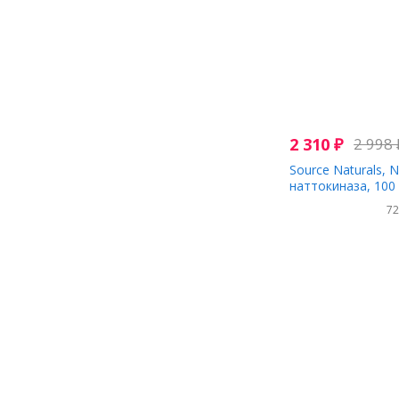
2 310
₽
2 998
Source Naturals, 
наттокиназа, 100 
7