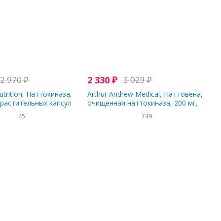
2 970
₽
2 330
₽
3 029
₽
trition, Наттокиназа,
Arthur Andrew Medical, Наттовена,
0 растительных капсул
очищенная наттокиназа, 200 мг,
30 капсул
45
749