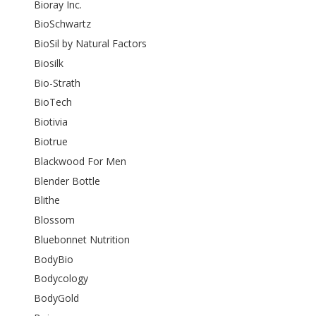
Bioray Inc.
BioSchwartz
BioSil by Natural Factors
Biosilk
Bio-Strath
BioTech
Biotivia
Biotrue
Blackwood For Men
Blender Bottle
Blithe
Blossom
Bluebonnet Nutrition
BodyBio
Bodycology
BodyGold