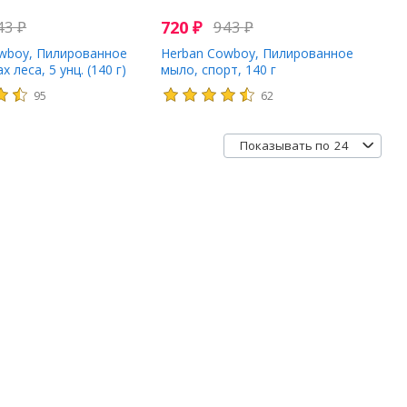
43
₽
720
₽
943
₽
wboy, Пилированное
Herban Cowboy, Пилированное
х леса, 5 унц. (140 г)
мыло, спорт, 140 г
95
62
24
Показывать по