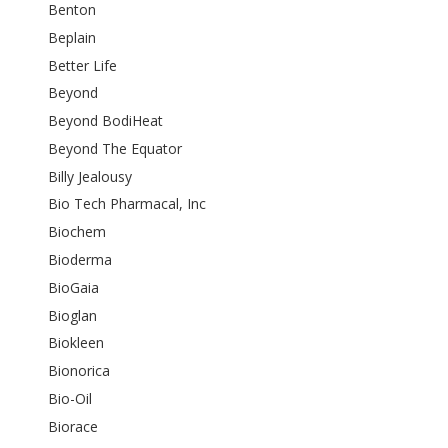
Benton
Beplain
Better Life
Beyond
Beyond BodiHeat
Beyond The Equator
Billy Jealousy
Bio Tech Pharmacal, Inc
Biochem
Bioderma
BioGaia
Bioglan
Biokleen
Bionorica
Bio-Oil
Biorace