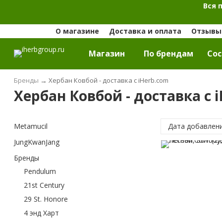
Вся 
О магазине
Доставка и оплата
Отзывы 
Магазин
По брендам
Cос
Бренды
→
Хербан Ковбой - доставка с iHerb.com
Хербан Ковбой - доставка с 
Metamucil
Дата добавлен
JungKwanJang
Бренды
Pendulum
21st Century
29 St. Honore
4 энд Харт