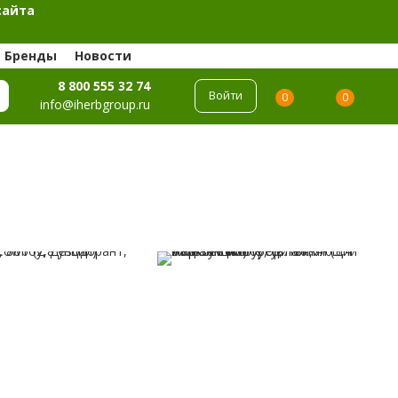
сайта
Бренды
Новости
8 800 555 32 74
Войти
0
0
info@iherbgroup.ru