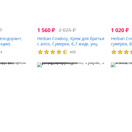
₽
1 560
₽
2 025
₽
1 020
₽
езодорант,
Herban Cowboy, Крем для бритья
Herban Co
унции)
с алоэ, Сумерки, 6,7 жидк. унц.
сумерки, 8
(200 мл)
54
468