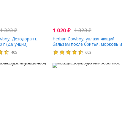
1 323
₽
1 020
₽
1 323
₽
wboy, Дезодорант,
Herban Cowboy, увлажняющий
0 г (2,8 унции)
бальзам после бритья, морковь и
огурец, 100 мл (3,4 жидк. унции)
405
603