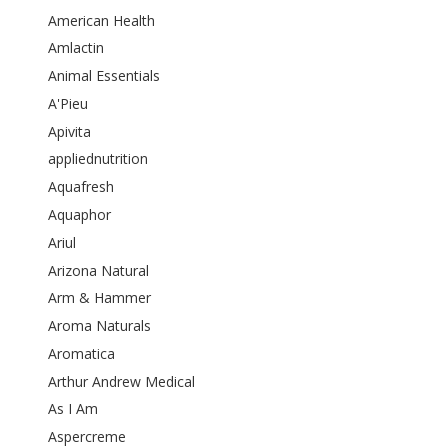
American Health
Amlactin
Animal Essentials
A'Pieu
Apivita
appliednutrition
Aquafresh
Aquaphor
Ariul
Arizona Natural
Arm & Hammer
Aroma Naturals
Aromatica
Arthur Andrew Medical
As I Am
Aspercreme