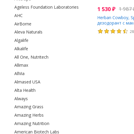
Ageless Foundation Laboratories
1 530
₽
1 987
AHC
Herban Cowboy, Sp
дезодорант с ма
AirBorne
защитой, 2,8 унции
2
Aleva Naturals
Algalife
Alkalife
All One, Nutritech
Allimax
AllVia
Almased USA
Alta Health
Always
Amazing Grass
Amazing Herbs
Amazing Nutrition
American Biotech Labs