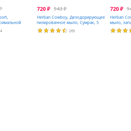
₽
720
₽
943
₽
720
₽
9
ort,
Herban Cowboy, Дезодорирующее
Herban Co
ксимальной
пилированное мыло, Сумрак, 5
мыло, запа
 (80 г)
унц. (140 г)
84
265