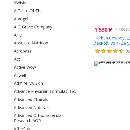
9Wishes
A Taste Of Thai
A Vogel
A.C. Grace Company
1 530
₽
1 987
A+D
Herban Cowboy, Д
Absolute Nutrition
лесной, 80 г (2,8 
Acropass
3
Act
Active Wow
Acwell
Admire My Skin
Advance Physician Formulas, Inc.
Advanced Clinicals
Advanced Naturals
Advanced Orthomolecular
Research AOR
AfterSpa