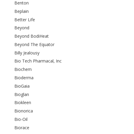
Benton
Beplain
Better Life
Beyond
Beyond BodiHeat
Beyond The Equator
Billy Jealousy
Bio Tech Pharmacal, Inc
Biochem
Bioderma
BioGaia
Bioglan
Biokleen
Bionorica
Bio-Oil
Biorace