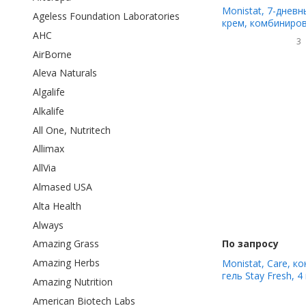
Monistat, 7-днев
Ageless Foundation Laboratories
крем, комбиниров
7 одноразовых а
AHC
3
AirBorne
Aleva Naturals
Algalife
Alkalife
All One, Nutritech
Allimax
AllVia
Almased USA
Alta Health
Always
По запросу
Amazing Grass
Amazing Herbs
Monistat, Care, к
гель Stay Fresh, 
Amazing Nutrition
заполненных геля
по 2,3 г (0,08 унци
American Biotech Labs