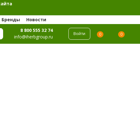
сайта
Бренды
Новости
8 800 555 32 74
Войти
0
0
info@iherbgroup.ru