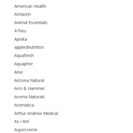
American Health
Amlactin
Animal Essentials
A'Pieu
Apivita
appliednutrition
Aquafresh
Aquaphor
Ariul
Arizona Natural
Arm & Hammer
Aroma Naturals
Aromatica
Arthur Andrew Medical
As I Am
Aspercreme