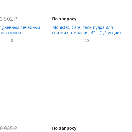
3 502
₽
По запросу
 7-дневный лечебный
Monistat, Care, гель-пудра для
дноразовых
снятия натирания, 42 г (1,5 унции)
ов + тюбик 45 г (1,59
8
20
6 035
₽
По запросу