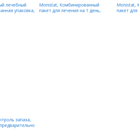
ный лечебный
Monistat, Комбинированный
Monistat,
анная упаковка,
пакет для лечения на 1 день,
пакет для
ппликаторов
дневная или ночная яйцеклетка,
вкладыши я
максимальная эффективность, 1
тюбик 9 г 
вкладыш для яйцеклетки, трубка
2,6 г + 0,32 унции (9 г)
онтроль запаха,
4 предварительно
-аппликатора,
и)