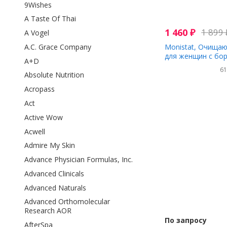
9Wishes
A Taste Of Thai
1 460
₽
1 899
A Vogel
A.C. Grace Company
Monistat, Очища
для женщин с бор
A+D
без отдушек, 296 
6
Унций)
Absolute Nutrition
Acropass
Act
Active Wow
Acwell
Admire My Skin
Advance Physician Formulas, Inc.
Advanced Clinicals
Advanced Naturals
Advanced Orthomolecular
Research AOR
По запросу
AfterSpa