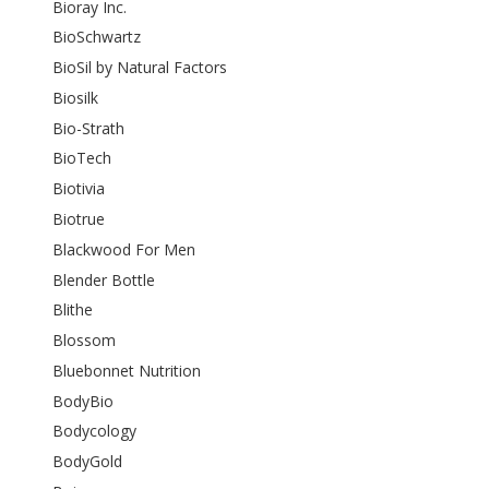
Bioray Inc.
BioSchwartz
BioSil by Natural Factors
Biosilk
Bio-Strath
BioTech
Biotivia
Biotrue
Blackwood For Men
Blender Bottle
Blithe
Blossom
Bluebonnet Nutrition
BodyBio
Bodycology
BodyGold