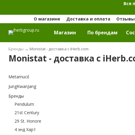
Вся 
О магазине
Доставка и оплата
Отзывы 
Магазин
По брендам
Cос
Бренды
→
Monistat - доставка с iHerb.com
Monistat - доставка с iHerb.
Metamucil
JungKwanJang
Бренды
Pendulum
21st Century
29 St. Honore
4 энд Харт