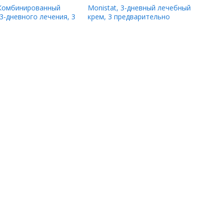
 Комбинированный
Monistat, 3-дневный лечебный
 3-дневного лечения, 3
крем, 3 предварительно
йцеклетки, по 2,5 г +
заполненных аппликатора, 5 г
(0,32 унции)
(0,18 унции) каждый