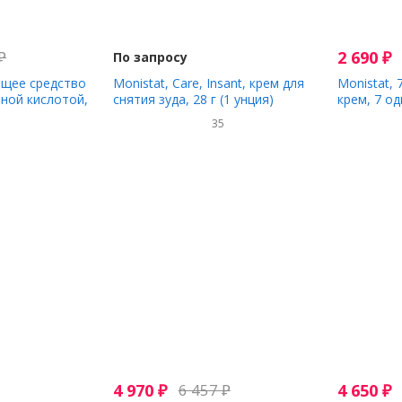
₽
2 690
₽
По запросу
ющее средство
Monistat, Care, Insant, крем для
Monistat,
ной кислотой,
снятия зуда, 28 г (1 унция)
крем, 7 о
мл (10 жидк.
аппликатор
1
35
унции)
4 970
₽
6 457
₽
4 650
₽