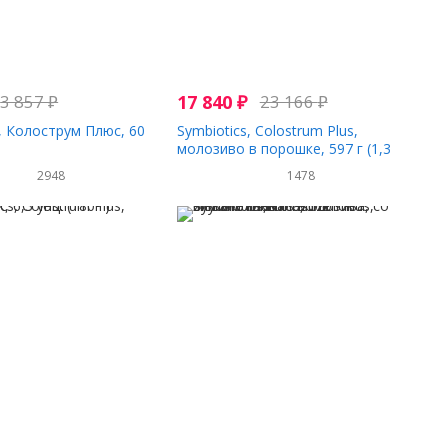
3 857
₽
17 840
₽
23 166
₽
s, Колострум Плюс, 60
Symbiotics, Colostrum Plus,
молозиво в порошке, 597 г (1,3
фунта)
2948
1478