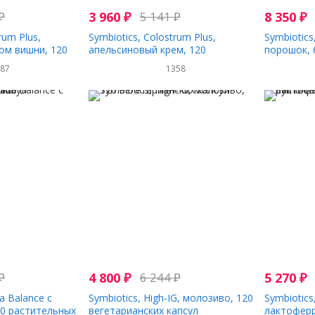
₽
3 960
₽
5 141
₽
8 350
₽
rum Plus,
Symbiotics, Colostrum Plus,
Symbiotics
ом вишни, 120
апельсиновый крем, 120
порошок, 6
леток
жевательных таблеток
787
1358
₽
4 800
₽
6 244
₽
5 270
₽
a Balance с
Symbiotics, High-IG, молозиво, 120
Symbiotics
20 растительных
вегетарианских капсул
лактоферр