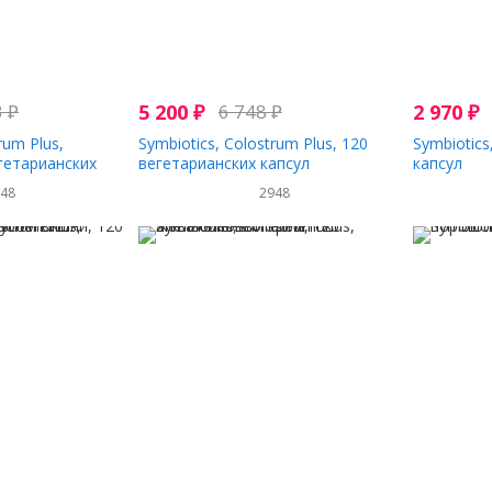
3
₽
5 200
₽
6 748
₽
2 970
₽
rum Plus,
Symbiotics, Colostrum Plus, 120
Symbiotic
гетарианских
вегетарианских капсул
капсул
948
2948