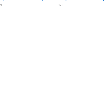
раститель
99
370