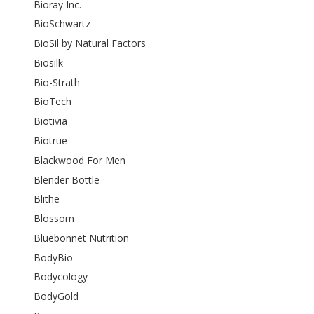
Bioray Inc.
BioSchwartz
BioSil by Natural Factors
Biosilk
Bio-Strath
BioTech
Biotivia
Biotrue
Blackwood For Men
Blender Bottle
Blithe
Blossom
Bluebonnet Nutrition
BodyBio
Bodycology
BodyGold