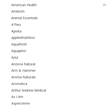
капсул
American Health
3
Amlactin
Animal Essentials
A'Pieu
Apivita
appliednutrition
Aquafresh
Aquaphor
Ariul
Arizona Natural
Arm & Hammer
Aroma Naturals
Aromatica
Arthur Andrew Medical
As I Am
Aspercreme