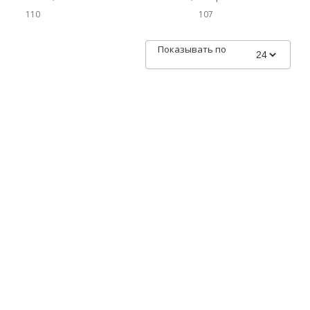
ных капсул
капсул
110
107
Показывать по