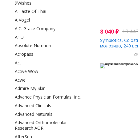
9Wishes
A Taste Of Thai
A Vogel
A.C. Grace Company
8 040
₽
10 44
A+D
Symbiotics, Colost
Absolute Nutrition
молозиво, 240 ве
капсул
Acropass
2
Act
Active Wow
Acwell
Admire My Skin
Advance Physician Formulas, Inc.
Advanced Clinicals
Advanced Naturals
Advanced Orthomolecular
Research AOR
AfterSpa