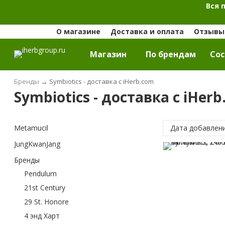
Вся 
О магазине
Доставка и оплата
Отзывы 
Магазин
По брендам
Cос
Бренды
→
Symbiotics - доставка с iHerb.com
Symbiotics - доставка с iHer
Metamucil
Дата добавлен
JungKwanJang
Бренды
Pendulum
21st Century
29 St. Honore
4 энд Харт