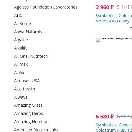
3 960
₽
5 141
Ageless Foundation Laboratories
AHC
Symbiotics, Colost
молозиво,со вкус
AirBorne
жевательных таб
1
Aleva Naturals
Algalife
Alkalife
All One, Nutritech
Allimax
AllVia
Almased USA
Alta Health
Always
Amazing Grass
Amazing Herbs
6 580
₽
8 554
Amazing Nutrition
Symbiotics, Candid
American Biotech Labs
Colostrum Plus, 1