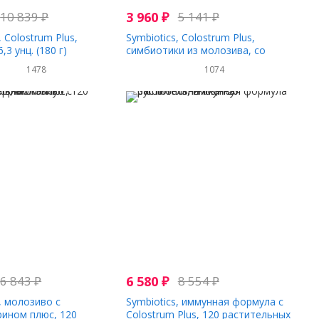
10 839
₽
3 960
₽
5 141
₽
, Colostrum Plus,
Symbiotics, Colostrum Plus,
,3 унц. (180 г)
симбиотики из молозива, со
вкусом ананаса, 120 жевательных
1478
1074
таблеток
6 843
₽
6 580
₽
8 554
₽
, молозиво с
Symbiotics, иммунная формула с
ином плюс, 120
Colostrum Plus, 120 растительных