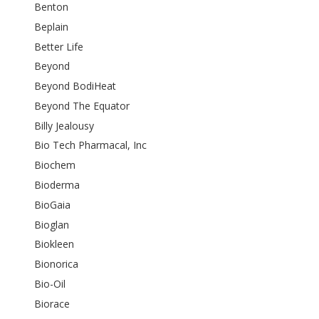
Benton
Beplain
Better Life
Beyond
Beyond BodiHeat
Beyond The Equator
Billy Jealousy
Bio Tech Pharmacal, Inc
Biochem
Bioderma
BioGaia
Bioglan
Biokleen
Bionorica
Bio-Oil
Biorace