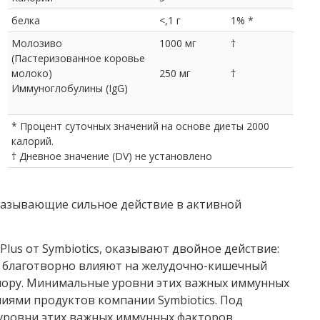
белка
<,1 г
1% *
Молозиво
1000 мг
†
(Пастеризованное коровье
молоко)
250 мг
†
Иммуноглобулины (IgG)
* Процент суточных значений на основе диеты 2000
калорий.
† Дневное значение (DV) не установлено
казывающие сильное действие в активной
lus от Symbiotics, оказывают двойное действие:
же благотворно влияют на желудочно-кишечный
лору. Минимальные уровни этих важных иммунных
ями продуктов компании Symbiotics. Под
 уровни этих важных иммунных факторов