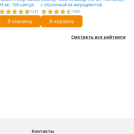
99 мг, 100 капсул
с оболочкой из ингредиентов
растительного происхождения
1231
1925
В корзину
В корзину
Смотреть все рейтинги
Контакты