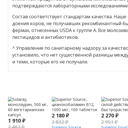
подтверждаются лабораторными исследованиями
Состав соответствует стандартам качества. Наше
доения коров, не получавших рекомбинантный б
фермах, отнесенных USDA к группе A. Все молози
пестицидов и антибиотиков.
^ Управление по санитарному надзору за качест
установило, что нет существенной разницы между
и теми, которые его не получали.
2 180
₽
2 270
₽
1 910
₽
2 832
₽
2 951
₽
2 482
₽
Superior Source,
Superior Sou