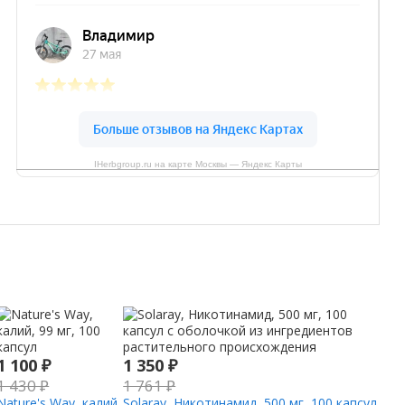
IHerbgroup.ru на карте Москвы — Яндекс Карты
1 100
₽
1 350
₽
1 430
₽
1 761
₽
Nature's Way, калий,
Solaray, Никотинамид, 500 мг, 100 капсул