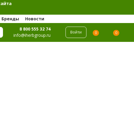
сайта
Бренды
Новости
8 800 555 32 74
Войти
0
0
info@iherbgroup.ru