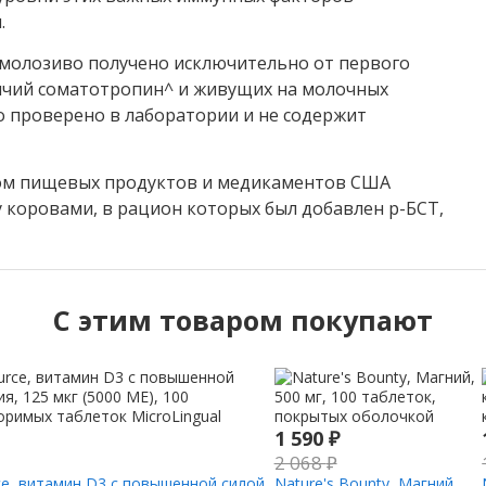
.
 молозиво получено исключительно от первого
ычий соматотропин^ и живущих на молочных
во проверено в лаборатории и не содержит
вом пищевых продуктов и медикаментов США
 коровами, в рацион которых был добавлен р-БСТ,
C этим товаром покупают
1 590
₽
2 068
₽
rce, витамин D3 с повышенной силой
Nature's Bounty, Магний,