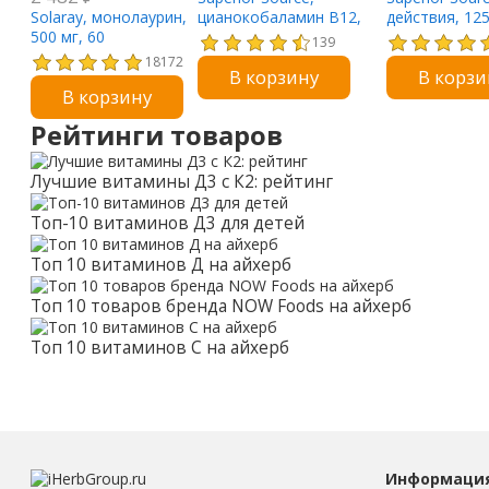
Solaray, монолаурин,
цианокобаламин B12,
действия, 125
500 мг, 60
1000 мкг, 100 таблеток
быстрораство
139
вегетарианских
18172
В корзину
В корзи
капсул
В корзину
Рейтинги товаров
Лучшие витамины Д3 с К2: рейтинг
Топ-10 витаминов Д3 для детей
Топ 10 витаминов Д на айхерб
Топ 10 товаров бренда NOW Foods на айхерб
Топ 10 витаминов С на айхерб
Информаци