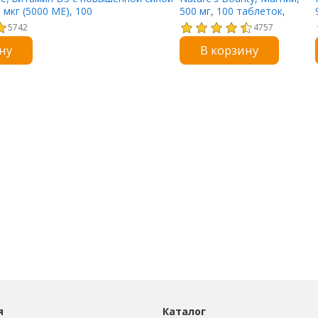
 мкг (5000 МЕ), 100
500 мг, 100 таблеток,
римых таблеток MicroLingual
покрытых оболочкой
5742
4757
ну
В корзину
я
Каталог