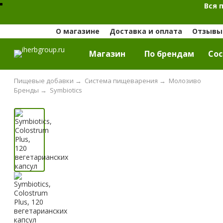
Вся 
О магазине
Доставка и оплата
Отзывы 
Магазин
По брендам
Cос
Пищевые добавки
→
Система пищеварения
→
Молозиво
Бренды
→
Symbiotics