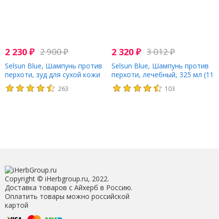
2 230
₽
2 900
₽
2 320
₽
3 012
₽
Selsun Blue, Шампунь против
Selsun Blue, Шампунь против
перхоти, зуд для сухой кожи
перхоти, лечебный, 325 мл (11
головы, 325 мл (11 жидк.
жидк. Унций)
263
103
Унций)
Copyright © iHerbgroup.ru, 2022.
Доставка товаров с Айхерб в Россию.
Оплатить товары можно российской
картой