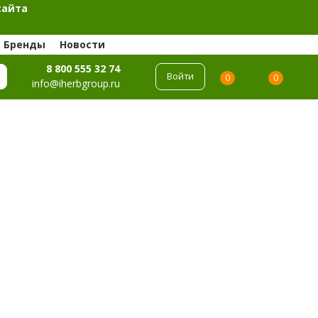
сайта
Бренды
Новости
8 800 555 32 74
Войти
0
0
info@iherbgroup.ru