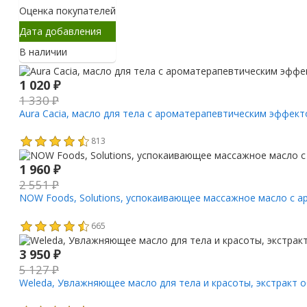
Оценка покупателей
Дата добавления
В наличии
1 020
₽
1 330
₽
Aura Cacia, масло для тела с ароматерапевтическим эффекто
813
1 960
₽
2 551
₽
NOW Foods, Solutions, успокаивающее массажное масло с арн
665
3 950
₽
5 127
₽
Weleda, Увлажняющее масло для тела и красоты, экстракт об