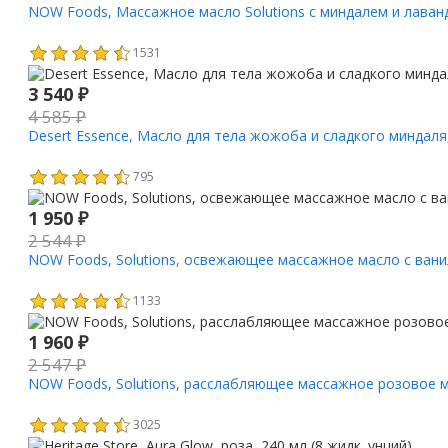
NOW Foods, Массажное масло Solutions с миндалем и лаванд
1531
3 540
₽
4 585
₽
Desert Essence, Масло для тела жожоба и сладкого миндаля,
795
1 950
₽
2 544
₽
NOW Foods, Solutions, освежающее массажное масло с ванил
1133
1 960
₽
2 547
₽
NOW Foods, Solutions, расслабляющее массажное розовое ма
3025