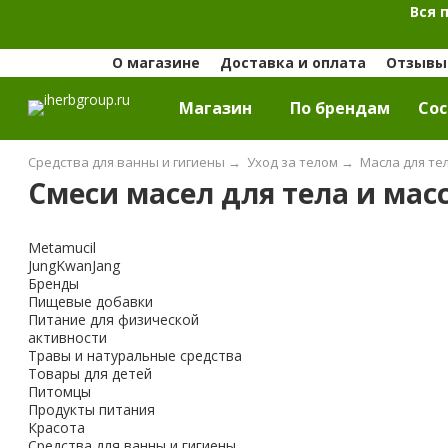
Вся 
О магазине
Доставка и оплата
Отзывы 
Магазин
По брендам
Cос
Средства для ванны и гигиены
→
Уход за телом
→
Масла для те
Смеси масел для тела и масс
Metamucil
JungKwanJang
Бренды
Пищевые добавки
Питание для физической
активности
Травы и натуральные средства
Товары для детей
Питомцы
Продукты питания
Красота
Средства для ванны и гигиены