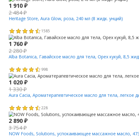
1 910
₽
2 484
₽
Heritage Store, Aura Glow, роза, 240 мл (8 жидк. унций)
1585
1 760
₽
2 280
₽
Alba Botanica, Гавайское масло для тела, Орех кукуй, 8,5 жид
998
1 020
₽
1 330
₽
Aura Cacia, Ароматерапевтическое масло для тела, легкое д
228
2 890
₽
3 754
₽
NOW Foods, Solutions, успокаивающее массажное масло, 473 