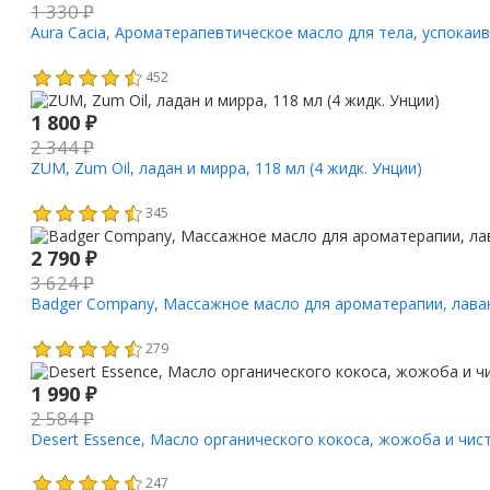
1 330
₽
Aura Cacia, Ароматерапевтическое масло для тела, успокаи
452
1 800
₽
2 344
₽
ZUM, Zum Oil, ладан и мирра, 118 мл (4 жидк. Унции)
345
2 790
₽
3 624
₽
Badger Company, Массажное масло для ароматерапии, лаван
279
1 990
₽
2 584
₽
Desert Essence, Масло органического кокоса, жожоба и чисто
247