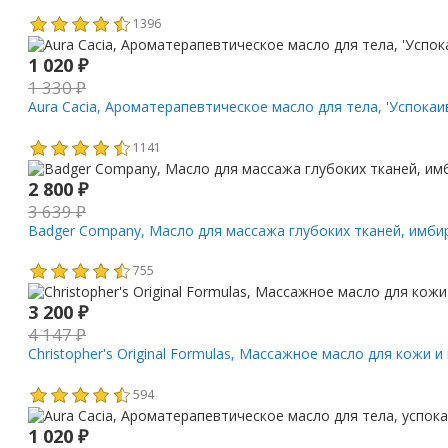
1396
1 020
₽
1 330
₽
Aura Cacia, Ароматерапевтическое масло для тела, 'Успокаи
1141
2 800
₽
3 639
₽
Badger Company, Масло для массажа глубоких тканей, имбирь
755
3 200
₽
4 147
₽
Christopher's Original Formulas, Массажное масло для кожи и 
594
1 020
₽