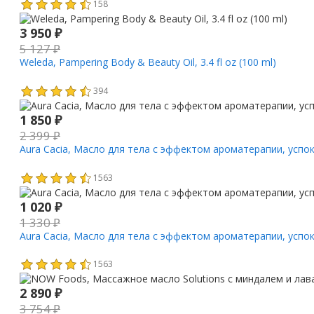
158
3 950
₽
5 127
₽
Weleda, Pampering Body & Beauty Oil, 3.4 fl oz (100 ml)
394
1 850
₽
2 399
₽
Aura Cacia, Масло для тела с эффектом ароматерапии, успо
1563
1 020
₽
1 330
₽
Aura Cacia, Масло для тела с эффектом ароматерапии, успо
1563
2 890
₽
3 754
₽