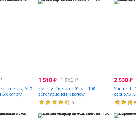
₽
1 510
₽
1 962
₽
2 530
₽
ень свеклы, 500
Solaray, Свекла, 605 мг, 100
Sunfood, 
ьных капсул
вегетарианских капсул
свекольны
унций)
111
0