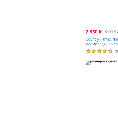
2 330
₽
3 018
Country Farms, Ж
мармеладки со св
вишня, 60 жеват
4