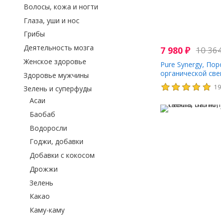
Волосы, кожа и ногти
Глаза, уши и нос
Грибы
Деятельность мозга
7 980
₽
10 36
Женское здоровье
Pure Synergy, По
органической свек
Здоровье мужчины
(180 г)
1
Зелень и суперфуды
Асаи
Баобаб
Водоросли
Годжи, добавки
Добавки с кокосом
Дрожжи
Зелень
Какао
Каму-каму