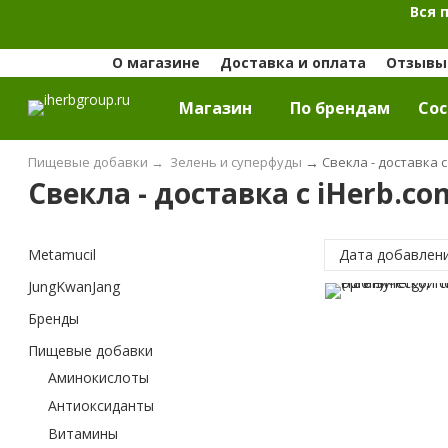
Вся 
О магазине
Доставка и оплата
Отзывы 
Магазин
По брендам
Cос
Пищевые добавки
→
Зелень и суперфуды
→
Свекла - доставка с
Свекла - доставка с iHerb.co
Metamucil
Дата добавлен
JungKwanJang
Бренды
Пищевые добавки
Аминокислоты
Антиоксиданты
Витамины