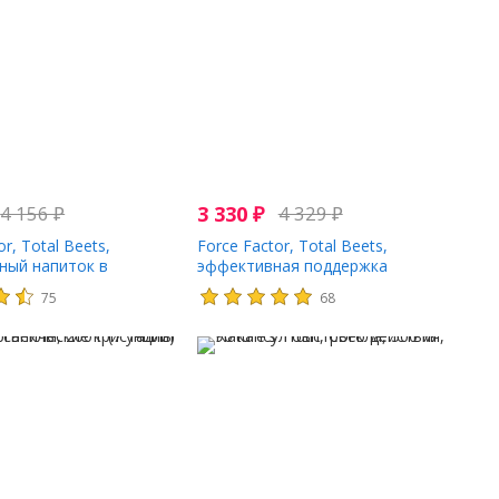
4 156
₽
3 330
₽
4 329
₽
or, Total Beets,
Force Factor, Total Beets,
ный напиток в
эффективная поддержка
свекла и ягоды граната,
кровообращения, 120 таблеток
75
68
унции)