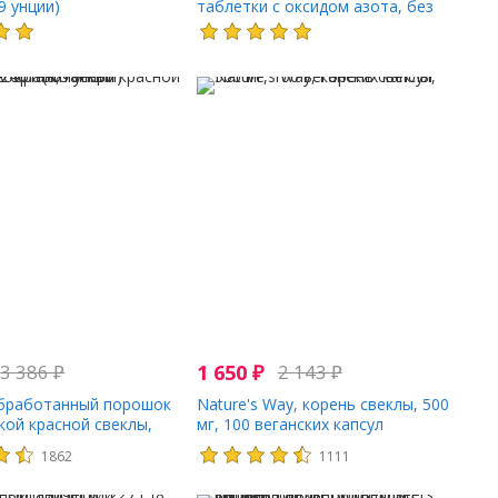
69 унции)
таблетки с оксидом азота, без
сахара, 60 жевательных таблеток
3 386
₽
1 650
₽
2 143
₽
бработанный порошок
Nature's Way, корень свеклы, 500
кой красной свеклы,
мг, 100 веганских капсул
унции)
1862
1111