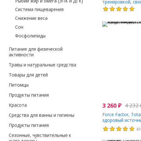
Рыбий жир и омега (ЭПК и ДГК)
тренировкой, све
нитратами, 60 ка
Система пищеварения
действия
Снижение веса
Сон
Фосфолипиды
Питание для физической
активности
Травы и натуральные средства
Товары для детей
Питомцы
Продукты питания
3 260
₽
4 232
Красота
Force Factor, Tota
Средства для ванны и гигиены
здоровый источни
Продукты питания
антиоксидантов, 
6
асаи, 325 мг, 60
Сезонные, чувствительные к
таблеток
жаре товары