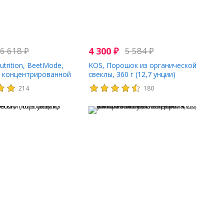
6 618
₽
4 300
₽
5 584
₽
utrition, BeetMode,
KOS, Порошок из органической
 концентрированной
свеклы, 360 г (12,7 унции)
решня, 195 г (6,88
214
180