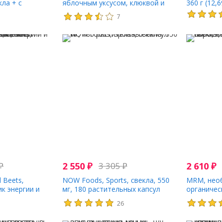
кла + с
яблочным уксусом, клюквой и
360 г (12,
псул быстрого
гранатом, 105 г (3,7 унции)
7
₽
2 550
₽
3 305
₽
2 610
₽
l Beets,
NOW Foods, Sports, свекла, 550
MRM, нео
к энергии и
мг, 180 растительных капсул
органичес
свекла и ягоды
240 г (8,5 
1
26
 жевательных