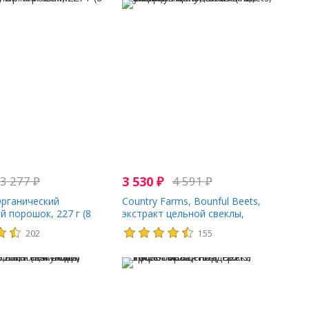
3 277
₽
3 530
₽
4 591
₽
Органический
Country Farms, Bounful Beets,
й порошок, 227 г (8
экстракт цельной свеклы,
вишневый вкус, 300 г (10,6 унции)
202
155