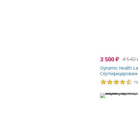
3 500
₽
4 542
Dynamic Health La
Сертифицирован
органическая свек
7
жидк. Унции)