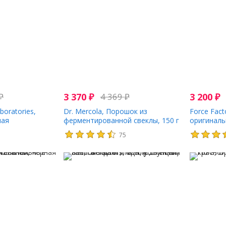
₽
3 370
₽
4 369
₽
3 200
₽
boratories,
Dr. Mercola, Порошок из
Force Fact
ная
ферментированной свеклы, 150 г
оригиналь
ла, 946 мл (32
(5,29 унции)
порошке, 
9
75
210 г (7,4 