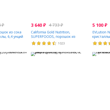
4
₽
3 640
₽
4 733
₽
5 100
₽
рошок из сока
California Gold Nutrition,
EVLution N
лы, 6,4 унций
SUPERFOODS, порошок из
кристаллы
органической свеклы, 240 г (8,5
свеклы, че
9
1023
унции)
унции)