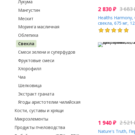
Лукума
2 830
₽
3 683
Мангустин
Healths Harmony,
Мескит
свекла, 675 мг, 1
Моринга масличная
Облепиха
Свекла
Смеси зелени и суперфудов
Фруктовые смеси
Хлорофилл
Чиа
Шелковица
Экстракт граната
Ягоды аристотелии чилийская
Кости, суставы и хрящи
Микроэлементы
1 940
₽
2 521
Продукты пчеловодства
Nature's Truth, П