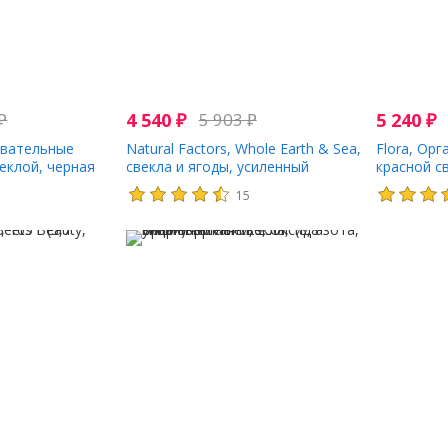
₽
4 540
₽
5 903
₽
5 240
₽
евательные
Natural Factors, Whole Earth & Sea,
Flora, Ор
еклой, черная
свекла и ягоды, усиленный
красной св
ельных таблеток
антиоксидант, 187 г (6,6 унции)
5
15