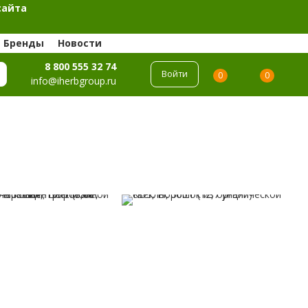
сайта
Бренды
Новости
8 800 555 32 74
Войти
0
0
info@iherbgroup.ru