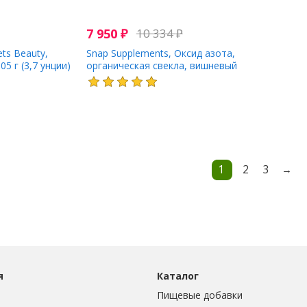
7 950
₽
10 334
₽
ets Beauty,
Snap Supplements, Оксид азота,
05 г (3,7 унции)
органическая свекла, вишневый
лайм, 250 г (8,8 унции)
1
2
3
→
я
Каталог
Пищевые добавки