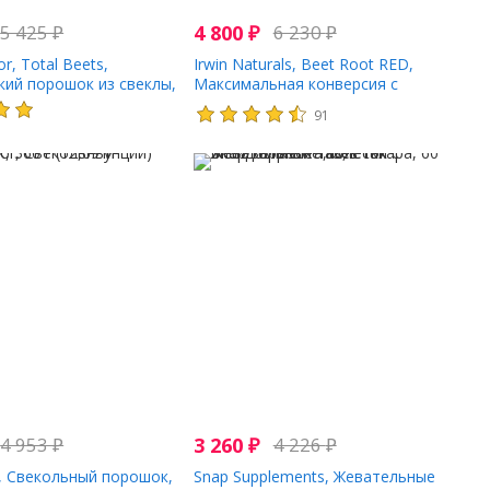
5 425
₽
4 800
₽
6 230
₽
or, Total Beets,
Irwin Naturals, Beet Root RED,
кий порошок из свеклы,
Максимальная конверсия с
9 унции)
ускорителем окиси азота, 60
91
мягких капсул с жидким
наполнителем
4 953
₽
3 260
₽
4 226
₽
r, Свекольный порошок,
Snap Supplements, Жевательные