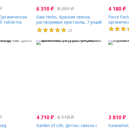
₽
6 310
₽
8 201
₽
4 180
₽
 Органическая
Gaia Herbs, Красная свекла,
Force Fact
20 таблеток
растворимые кристаллы, 7 унций
органичес
(200 г)
450 г (15,
23
₽
4 710
₽
6 118
₽
3 810
₽
еред
Garden of Life, Детокс-свекла с
Sunwarrio