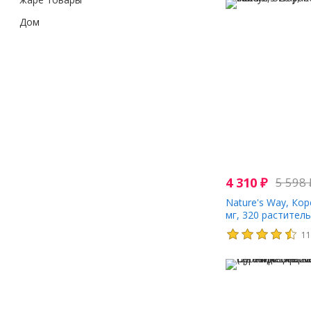
Дом
4 310
₽
5 598
Nature's Way, Кор
мг, 320 растител
1