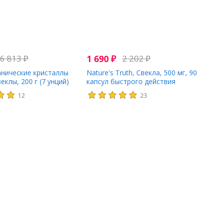
6 813
₽
1 690
₽
2 202
₽
ганические кристаллы
Nature's Truth, Свекла, 500 мг, 90
еклы, 200 г (7 унций)
капсул быстрого действия
12
23