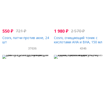
550
₽
721
₽
1 980
₽
2 570
₽
Cosrx, патчи против акне, 24
Cosrx, очищающий тоник с
шт
кислотами AHA и BHA, 150 мл
(5,07 жидкой унции)
37636
4346