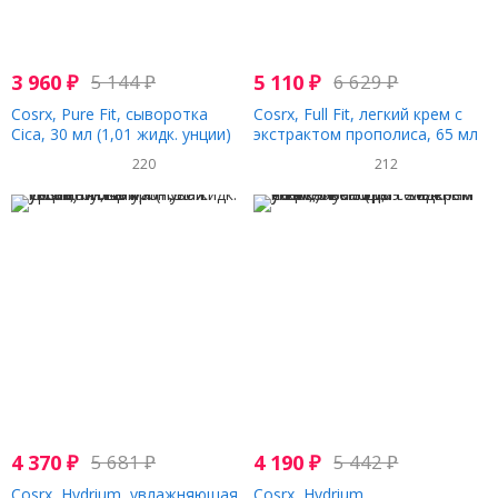
3 960
₽
5 144
₽
5 110
₽
6 629
₽
Cosrx, Pure Fit, сыворотка
Cosrx, Full Fit, легкий крем с
Cica, 30 мл (1,01 жидк. унции)
экстрактом прополиса, 65 мл
(2,19 жидк. унции)
220
212
4 370
₽
5 681
₽
4 190
₽
5 442
₽
Cosrx, Hydrium, увлажняющая
Cosrx, Hydrium,