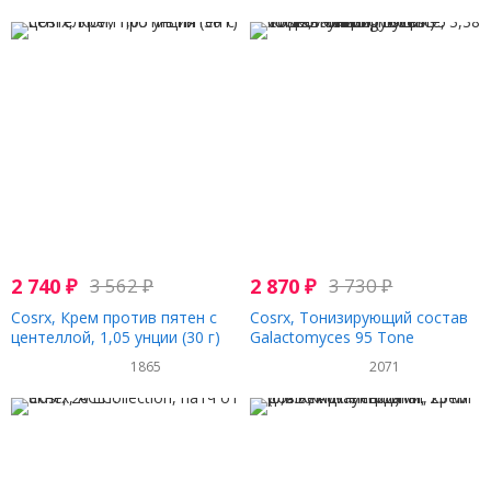
жидк. унции)
жидк. унции)
2 740
₽
3 562
₽
2 870
₽
3 730
₽
Cosrx, Крем против пятен с
Cosrx, Тонизирующий состав
центеллой, 1,05 унции (30 г)
Galactomyces 95 Tone
Balancing Essence, 3,38
1865
2071
жидкой унции (100 мл)