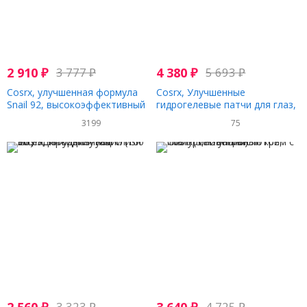
2 910
₽
3 777
₽
4 380
₽
5 693
₽
Cosrx, улучшенная формула
Cosrx, Улучшенные
Snail 92, высокоэффективный
гидрогелевые патчи для глаз,
крем 'все в одном' на основе
60 шт., 3,17 унции
3199
75
секреции улиток, 100 мл
3 323
₽
4 725
₽