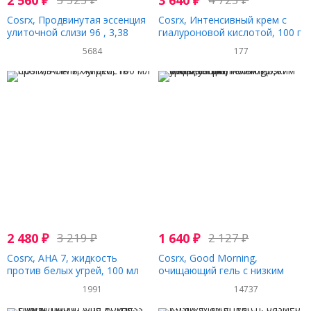
2 560
₽
3 640
₽
Cosrx, Продвинутая эссенция
Cosrx, Интенсивный крем с
улиточной слизи 96 , 3,38
гиалуроновой кислотой, 100 г
жидких унции (100 мл)
(3,52 унции)
5684
177
2 480
₽
3 219
₽
1 640
₽
2 127
₽
Cosrx, AHA 7, жидкость
Cosrx, Good Morning,
против белых угрей, 100 мл
очищающий гель с низким
уровнем pH, 150 мл (5,07
1991
14737
жидк. унции)