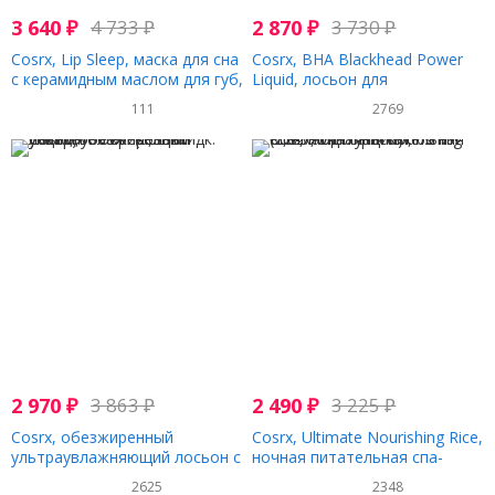
3 640
₽
4 733
₽
2 870
₽
3 730
₽
Cosrx, Lip Sleep, маска для сна
Cosrx, BHA Blackhead Power
с керамидным маслом для губ,
Liquid, лосьон для
20 г (0,7 унции)
проблемной кожи с BHA, 100
111
2769
мл (3,38 жидк. унции)
2 970
₽
3 863
₽
2 490
₽
3 225
₽
Cosrx, обезжиренный
Cosrx, Ultimate Nourishing Rice,
ультраувлажняющий лосьон с
ночная питательная спа-
березовым соком,100 мл (3,38
маска с рисом, 60 мл (2,02
2625
2348