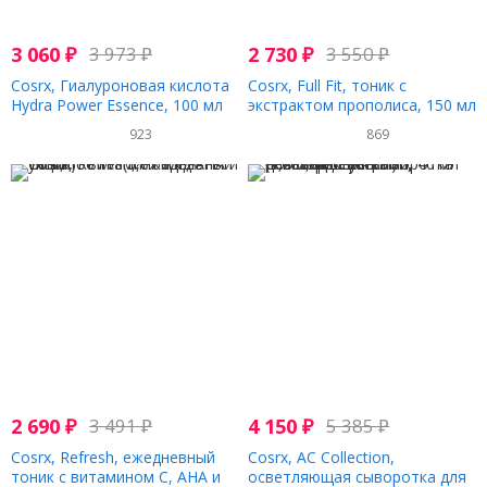
3 060
₽
3 973
₽
2 730
₽
3 550
₽
Cosrx, Гиалуроновая кислота
Cosrx, Full Fit, тоник с
Hydra Power Essence, 100 мл
экстрактом прополиса, 150 мл
(3,38 жидкой унции)
(5,07 жидк. унций)
923
869
2 690
₽
3 491
₽
4 150
₽
5 385
₽
Cosrx, Refresh, ежедневный
Cosrx, AC Collection,
тоник с витамином C, AHA и
осветляющая сыворотка для