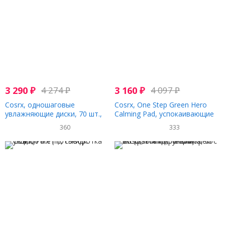
3 290
₽
4 274
₽
3 160
₽
4 097
₽
Cosrx, одношаговые
Cosrx, One Step Green Hero
увлажняющие диски, 70 шт.,
Calming Pad, успокаивающие
135 мл (4,56 жидк. унции)
диски, 70 шт., 135 мл (4,56
360
333
жидк. унции)