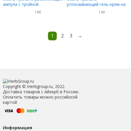
ампула с тройной
успокаивающий гель-крем на
гиалуроновой кислотой, 40 мл
основе воды с зеленым чаем,
196
149
(1,35 жидк. унции)
50 мл (1,69 жидк. унций)
1
2
3
→
Copyright © iHerbgroup.ru, 2022.
Доставка товаров с Айхерб в Россию.
Оплатить товары можно российской
картой
Информация