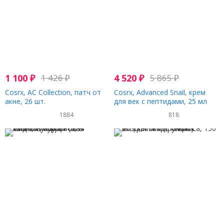
1 100
₽
1 426
₽
4 520
₽
5 865
₽
Cosrx, AC Collection, патч от
Cosrx, Advanced Snail, крем
акне, 26 шт.
для век с пептидами, 25 мл
(0,85 жидк. унции)
1884
818