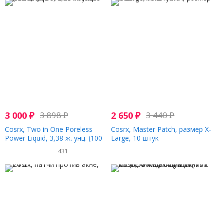
3 000
₽
3 898
₽
2 650
₽
3 440
₽
Cosrx, Two in One Poreless
Cosrx, Master Patch, размер X-
Power Liquid, 3,38 ж. унц. (100
Large, 10 штук
мл)
431