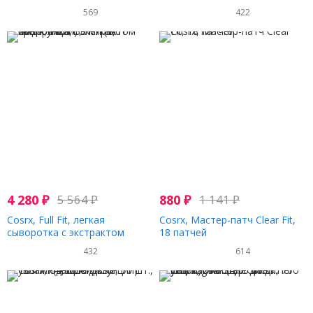
BHA, 150 мл (5,07 жидк. унции)
борьбы с несовершенствами,
569
422
40 мл (1,35 жидк. унции)
4 280
₽
5 564
₽
880
₽
1 141
₽
Cosrx, Full Fit, легкая
Cosrx, Мастер-патч Clear Fit,
сыворотка с экстрактом
18 патчей
прополиса, 30 мл (1,01 жидк.
432
614
унции)