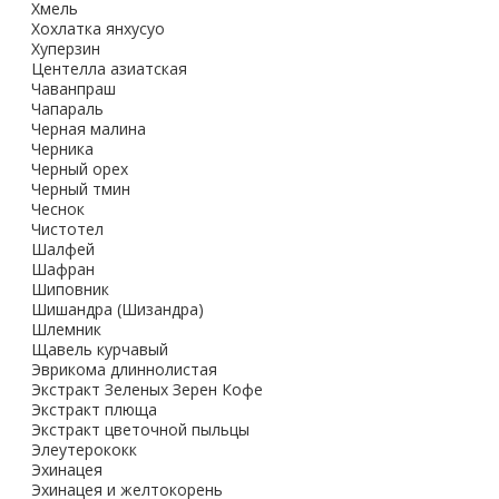
Хмель
Хохлатка янхусуо
Хуперзин
Центелла азиатская
Чаванпраш
Чапараль
Черная малина
Черника
Черный орех
Черный тмин
Чеснок
Чистотел
Шалфей
Шафран
Шиповник
Шишандра (Шизандра)
Шлемник
Щавель курчавый
Эврикома длиннолистая
Экстракт Зеленых Зерен Кофе
Экстракт плюща
Экстракт цветочной пыльцы
Элеутерококк
Эхинацея
Эхинацея и желтокорень