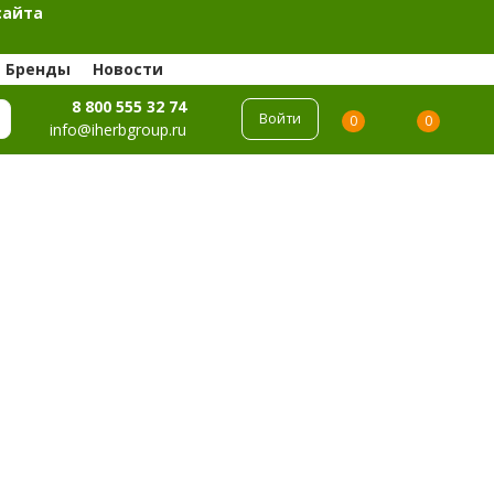
сайта
Бренды
Новости
8 800 555 32 74
Войти
0
0
info@iherbgroup.ru