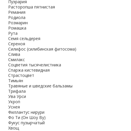
Пуэрария
Расторопша пятнистая
Ремания
Родиола
Розмарин
Ромашка
Рута
Семя сельдерея
Сереноя
Силифос (силибинская фитосома)
Слива
Смилакс
Соцветия тысячелистника
Спаржа кистевидная
Страстоцвет
Тимьян
Травяные и шведские бальзамы
Трифала
Ува Урси
Укроп
Уснея
Филлантус нирури
Фо Ти (Он Шоу Ву)
Фукус пузырчатый
Хвощ