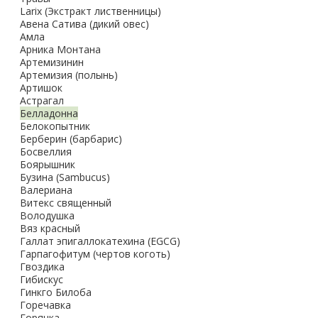
Larix (Экстракт лиственницы)
Авена Сатива (дикий овес)
Амла
Арника Монтана
Артемизинин
Артемизия (полынь)
Артишок
Астрагал
Белладонна
Белокопытник
Берберин (барбарис)
Босвеллия
Боярышник
Бузина (Sambucus)
Валериана
Витекс священный
Володушка
Вяз красный
Галлат эпигаллокатехина (EGCG)
Гарпагофитум (чертов коготь)
Гвоздика
Гибискус
Гинкго Билоба
Горечавка
Горянка