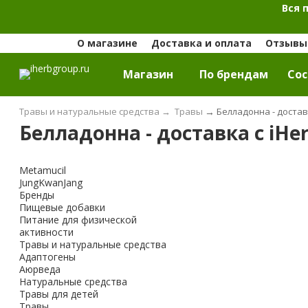
Вся 
О магазине
Доставка и оплата
Отзывы 
Магазин
По брендам
Cос
Травы и натуральные средства
→
Травы
→
Белладонна - достав
Белладонна - доставка с iHe
Metamucil
JungKwanJang
Бренды
Пищевые добавки
Питание для физической
активности
Травы и натуральные средства
Адаптогены
Аюрведа
Натуральные средства
Травы для детей
Травы