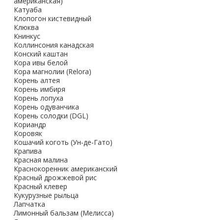
американская)
Катуаба
Клопогон кистевидный
Клюква
Книнкус
Коллинсония канадская
Конский каштан
Кора ивы белой
Кора магнолии (Relora)
Корень алтея
Корень имбиря
Корень лопуха
Корень одуванчика
Корень солодки (DGL)
Кориандр
Коровяк
Кошачий коготь (Ун-де-Гато)
Крапива
Красная малина
Краснокоренник американский
Красный дрожжевой рис
Красный клевер
Кукурузные рыльца
Лапчатка
Лимонный бальзам (Мелисса)