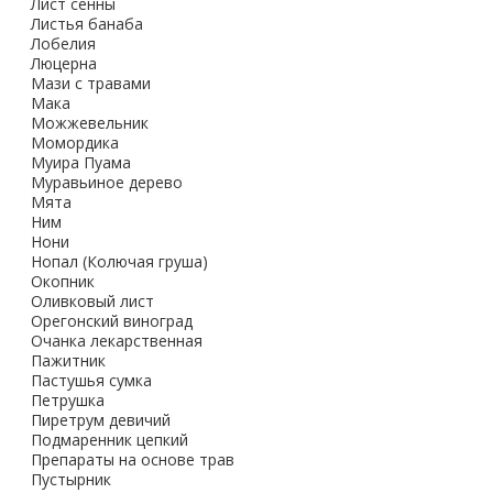
Лист сенны
Листья банаба
Лобелия
Люцерна
Мази с травами
Мака
Можжевельник
Момордика
Муира Пуама
Муравьиное дерево
Мята
Ним
Нони
Нопал (Колючая груша)
Окопник
Оливковый лист
Орегонский виноград
Очанка лекарственная
Пажитник
Пастушья сумка
Петрушка
Пиретрум девичий
Подмаренник цепкий
Препараты на основе трав
Пустырник