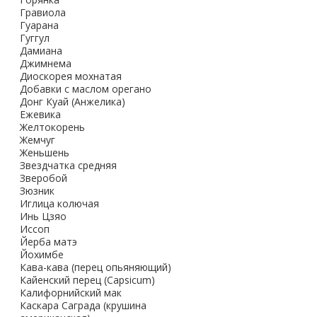
Гравиола
Гуарана
Гуггул
Дамиана
Джимнема
Диоскорея мохнатая
Добавки с маслом орегано
Донг Куай (Анжелика)
Ежевика
Желтокорень
Жемчуг
Женьшень
Звездчатка средняя
Зверобой
Зюзник
Иглица колючая
Инь Цзяо
Иссоп
Йерба матэ
Йохимбе
Кава-кава (перец опьяняющий)
Кайенский перец (Capsicum)
Калифорнийский мак
Каскара Саграда (крушина