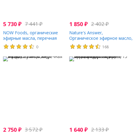
5 730
₽
7 441
₽
1 850
₽
2 402
₽
NOW Foods, органические
Nature's Answer,
эфирные масла, перечная
Органическое эфирное масло,
мята, 118 мл (4 жидк. унции)
100% чистая перечная мята,
0
168
0.5 ж. унц. (15 мл)
2 750
₽
3 572
₽
1 640
₽
2 133
₽