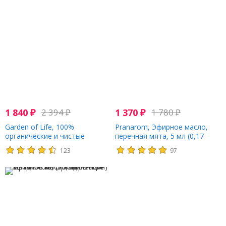
1 840
₽
2 394
₽
1 370
₽
1 780
₽
Garden of Life, 100%
Pranarom, Эфирное масло,
органические и чистые
перечная мята, 5 мл (0,17
эфирные масла, бодрящие,
жидк. Унции)
123
97
перечная мята, 30 мл (1 жидк.
Унция)