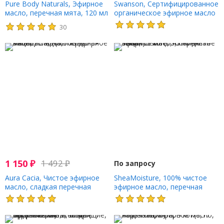
Pure Body Naturals, Эфирное
Swanson, Сертифицированное
масло, перечная мята, 120 мл
органическое эфирное масло
(4 жидк. Унции)
перечной мяты, 15 мл (0,5
30
жидк. Унции)
1 150
₽
1 492
₽
По запросу
Aura Cacia, Чистое эфирное
SheaMoisture, 100% чистое
масло, сладкая перечная
эфирное масло, перечная
мята, 15 мл (0,5 жидк. Унции)
мята, 13 мл (0,45 жидк. Унции)