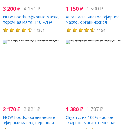
3 200
₽
4 151
₽
1 150
₽
1 500
₽
NOW Foods, эфирные масла,
Aura Cacia, чистое эфирное
перечная мята, 118 мл (4
масло, органическая
жидк. унции)
перечная мята, 7,4 мл (0,25
14364
1154
жидк. унции)
2 170
₽
2 821
₽
1 380
₽
1 787
₽
NOW Foods, органические
Cliganic, на 100% чистое
эфирные масла, перечная
эфирное масло, перечная
мята, 30 мл (1 жидк. унция)
мята, 10 мл (0,33 жидк. унции)