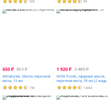
928
89
650
₽
851
₽
1 920
₽
2 489
₽
Artnaturals, Масло перечной
NOW Foods, эфирные масла,
мяты, 15 мл
перечная мята, 59 мл (2 жидк.
унции)
796
14364