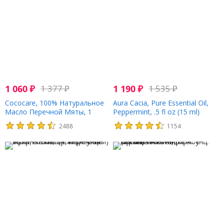
1 060
₽
1 377
₽
1 190
₽
1 535
₽
Cococare, 100% Натуральное
Aura Cacia, Pure Essential Oil,
Масло Перечной Мяты, 1
Peppermint, .5 fl oz (15 ml)
жидкая унция (30 мл)
2488
1154