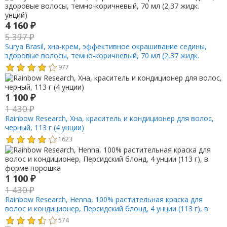
4 160
₽
5 397
₽
Surya Brasil, хна-крем, эффективное окрашивание седины,
здоровые волосы, темно-коричневый, 70 мл (2,37 жидк.
унций)
977
1 100
₽
1 430
₽
Rainbow Research, Хна, краситель и кондиционер для волос,
черный, 113 г (4 унции)
1623
1 100
₽
1 430
₽
Rainbow Research, Henna, 100% растительная краска для
волос и кондиционер, Персидский блонд, 4 унции (113 г), в
форме порошка
574