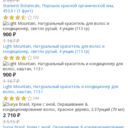
2 287
₽
Starwest Botanicals, Порошок красной органической хны,
453,6 г (1 фунт)
722
900
₽
1 167
₽
Light Mountain, Натуральный краситель для волос и
кондиционер, светло русый, 4 унции (113 гр)
330
900
₽
1 167
₽
Light Mountain, Натуральный краситель и кондиционер для
волос, каштан, 113 г
244
2 710
₽
3 515
₽
Surya Brasil, Крем с хной, Окрашивание & кондиционирование