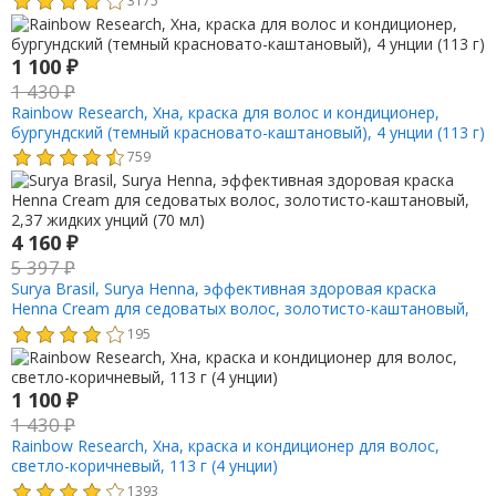
1 100
₽
1 430
₽
Rainbow Research, Хна, краска для волос и кондиционер,
бургундский (темный красновато-каштановый), 4 унции (113 г)
759
4 160
₽
5 397
₽
Surya Brasil, Surya Henna, эффективная здоровая краска
Henna Cream для седоватых волос, золотисто-каштановый,
2,37 жидких унций (70 мл)
195
1 100
₽
1 430
₽
Rainbow Research, Хна, краска и кондиционер для волос,
светло-коричневый, 113 г (4 унции)
1393