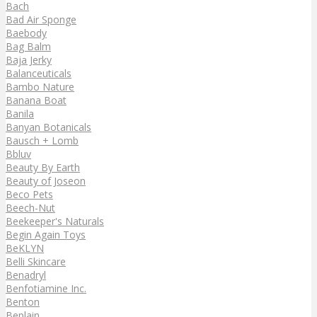
Bach
Bad Air Sponge
Baebody
Bag Balm
Baja Jerky
Balanceuticals
Bambo Nature
Banana Boat
Banila
Banyan Botanicals
Bausch + Lomb
Bbluv
Beauty By Earth
Beauty of Joseon
Beco Pets
Beech-Nut
Beekeeper's Naturals
Begin Again Toys
BeKLYN
Belli Skincare
Benadryl
Benfotiamine Inc.
Benton
Beplain