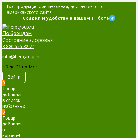
Вся продукция оригинальная, доставляется с
американского сайта
Скидки и удобство в нашем ТГ боте
По брендам
Cостояние здоровья
8 800 555 32 74
info@iherbgroup.ru
c 9 до 21 по Мск
Войти
0
Товар
добавлен
в список
избранных
0
Товар
добавлен
в
корзину!