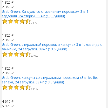
1 820
₽
2 360
₽
Grab Green, Капсулы со стиральным порошком 3-в-1,
гардения, 24 стирки, 384 г (13,5 унции)
7177
1 820
₽
2 360
₽
Grab Green, стиральный порошок в капсулах 3 в 1, лаванда с
ванилью, 24 загрузки, 384 г (13,5 унции)
4894
1 820
₽
2 360
₽
Grab Green, капсулы со стиральным порошком «3 в 1», без
запаха, 24 загрузки, 384 г (13,5 унции)
1118
4 610
₽
5 978
₽