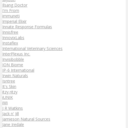
Ilsang Doctor
I'm From
immuneti
Imperial Elixir
Innate Response Formulas
Innisfree
InnovixLabs
Instaflex
International Veterinary Sciences
InterPlexus Inc.
Invisibobble
ION Biome
IP-6 International
Irwin Naturals
Isntree
It's Skin
itzy ritzy
iUNIK
iWi
J R Watkins
Jack n' Jill
Jamieson Natural Sources
Jane Iredale