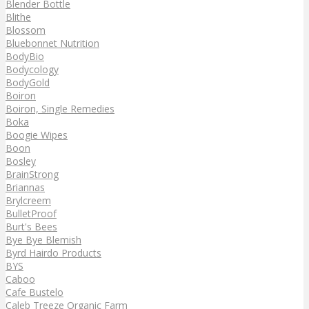
Blender Bottle
Blithe
Blossom
Bluebonnet Nutrition
BodyBio
Bodycology
BodyGold
Boiron
Boiron, Single Remedies
Boka
Boogie Wipes
Boon
Bosley
BrainStrong
Briannas
Brylcreem
BulletProof
Burt's Bees
Bye Bye Blemish
Byrd Hairdo Products
BYS
Caboo
Cafe Bustelo
Caleb Treeze Organic Farm