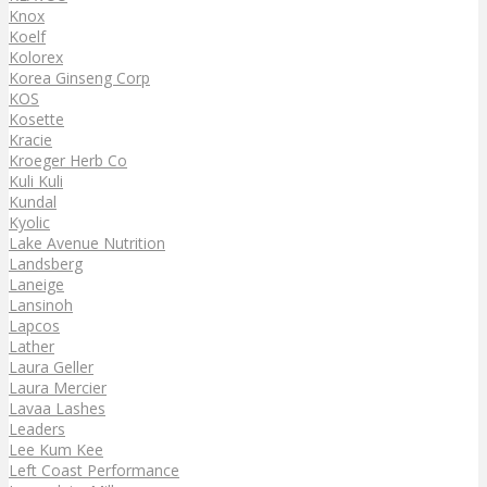
Knox
Koelf
Kolorex
Korea Ginseng Corp
KOS
Kosette
Kracie
Kroeger Herb Co
Kuli Kuli
Kundal
Kyolic
Lake Avenue Nutrition
Landsberg
Laneige
Lansinoh
Lapcos
Lather
Laura Geller
Laura Mercier
Lavaa Lashes
Leaders
Lee Kum Kee
Left Coast Performance