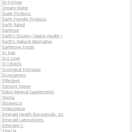
Dr.ForHair
Dream Water
Dude Products
Earth Friendly Products
Earth Rated
Earthrise
Earth's Bounty ( Matrix Health )
Earth's Natural Alternative
Earthtone Foods
Ec Бар
Eco Love
ECOBAGS
Ecological Formulas
Econugenics
Efferdent
Egmont Honey
Eidon Mineral Supplements
Elactia
Elizavecca
Embryolisse
Emerald Health Bioceuticals, Inc
Emerald Laboratories
Emergen-C
ENADA