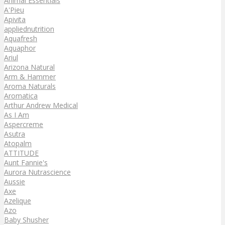
Animal Essentials
A'Pieu
Apivita
appliednutrition
Aquafresh
Aquaphor
Ariul
Arizona Natural
Arm & Hammer
Aroma Naturals
Aromatica
Arthur Andrew Medical
As I Am
Aspercreme
Asutra
Atopalm
ATTITUDE
Aunt Fannie's
Aurora Nutrascience
Aussie
Axe
Azelique
Azo
Baby Shusher