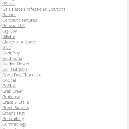
G9skin
Gaia Herbs Professional Solutions
Garnier
Genceutic Naturals
Genexa LLC
Gigi Spa
Gillette
Gloves In A Bottle
GNC
Godefroy
Gold Bond
Golden Flower
Goli Nutrition
Good Day Chocolate
Goodal
GoStak
Grab Green
Grabease
Grace & Stella
Green Sprouts
Greens First
GummiKing
Gummiology