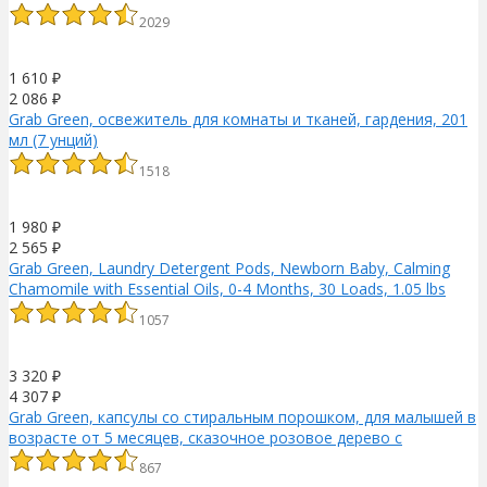
2029
1 610
₽
2 086
₽
Grab Green, освежитель для комнаты и тканей, гардения, 201
мл (7 унций)
1518
1 980
₽
2 565
₽
Grab Green, Laundry Detergent Pods, Newborn Baby, Calming
Chamomile with Essential Oils, 0-4 Months, 30 Loads, 1.05 lbs
(480 g)
1057
3 320
₽
4 307
₽
Grab Green, капсулы со стиральным порошком, для малышей в
возрасте от 5 месяцев, сказочное розовое дерево с
эфирными маслами, 50 загрузок, 800 г (1,76 фунта)
867