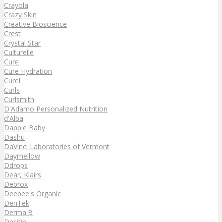
Crayola
Crazy Skin
Creative Bioscience
Crest
Crystal Star
Culturelle
Cure
Cure Hydration
Curel
Curls
Curlsmith
D'Adamo Personalized Nutrition
d'Alba
Dapple Baby
Dashu
DaVinci Laboratories of Vermont
Daymellow
Ddrops
Dear, Klairs
Debrox
Deebee's Organic
DenTek
Derma:B
Desitin