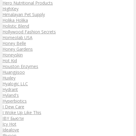
Hero Nutritional Products
HighKey
Himalayan Pet Supply
Holika Holika
Holistic Blend
Hollywood Fashion Secrets
Homeolab USA
Honey Belle
Honey Gardens
Honeyskin
Hot Kid
Houston Enzymes
Huangjisoo
Huxley
Hyalogic LLC
Hydrant
Hyland's
Hyperbiotics
I Dew Care
I Woke Up Like This
IBY Бьюти
Icy Hot
Idealove
Illiyoon