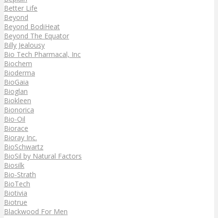
Better Life
Beyond
Beyond BodiHeat
Beyond The Equator
Billy Jealousy
Bio Tech Pharmacal, Inc
Biochem
Bioderma
BioGaia
Bioglan
Biokleen
Bionorica
Bio-Oil
Biorace
Bioray Inc.
BioSchwartz
BioSil by Natural Factors
Biosilk
Bio-Strath
BioTech
Biotivia
Biotrue
Blackwood For Men