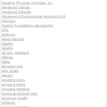
Advance Physician Formulas, Inc.
Advanced Clinicals
Advanced Naturals
Advanced Orthomolecular Research AOR
AfterSpa
Ageless Foundation Laboratories
AHC
AirBorne
Aleva Naturals
Algalife
Alkalife
All One, Nutritech
Allimax
AllVia
Almased USA
Alta Health
Always
Amazing Grass
Amazing Herbs
Amazing Nutrition
American Biotech Labs
American Health
Amlactin