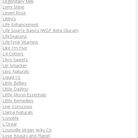
Legendairy Milk
Lemi Shine
Leven Rose
Libby's
Life Enhancement
Life Source Basics (WGP Beta Glucan)
LifeSeasons
LifeTime Vitamins
Like I'm Five
L'il Critters
Lily's Sweets
Lip Smacker
Lipo Naturals
Liquid I.V.
Little Bellies
Little DaVinci
Little Moon Essentials
Little Remedies
Live Conscious
Llama Naturals
Lonolife
L'Oreal
Louisville Vegan Jerky Co
Love Beauty and Planet