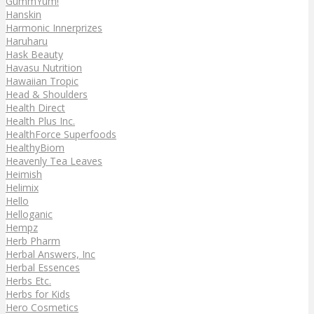
GummYum!
Hanskin
Harmonic Innerprizes
Haruharu
Hask Beauty
Havasu Nutrition
Hawaiian Tropic
Head & Shoulders
Health Direct
Health Plus Inc.
HealthForce Superfoods
HealthyBiom
Heavenly Tea Leaves
Heimish
Helimix
Hello
Helloganic
Hempz
Herb Pharm
Herbal Answers, Inc
Herbal Essences
Herbs Etc.
Herbs for Kids
Hero Cosmetics