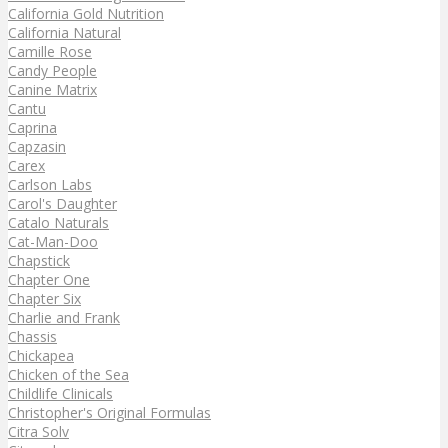
California Gold Nutrition
California Natural
Camille Rose
Candy People
Canine Matrix
Cantu
Caprina
Capzasin
Carex
Carlson Labs
Carol's Daughter
Catalo Naturals
Cat-Man-Doo
Chapstick
Chapter One
Chapter Six
Charlie and Frank
Chassis
Chickapea
Chicken of the Sea
Childlife Clinicals
Christopher's Original Formulas
Citra Solv