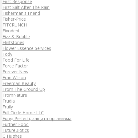
First Response
First Salt After The Rain
Fisherman's Friend
Fisher-Price
FITCRUNCH
Fixodent
Fizz & Bubble
Flintstones
Flower Essence Services
Fody
Food For Life
Force Factor
Forever New
Fran Wilson
Freeman Beauty
From The Ground Up
FromNature
Frudia
Fruily
Full Circle Home LLC
Fungi Perfecti, защита организма
Further Food
FutureBiotics
G Hughes