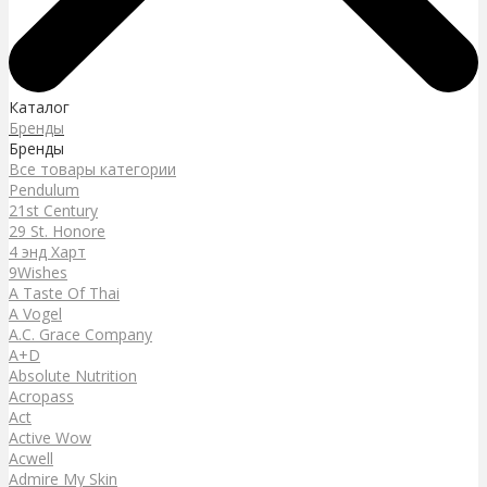
Каталог
Бренды
Бренды
Все товары категории
Pendulum
21st Century
29 St. Honore
4 энд Харт
9Wishes
A Taste Of Thai
A Vogel
A.C. Grace Company
A+D
Absolute Nutrition
Acropass
Act
Active Wow
Acwell
Admire My Skin