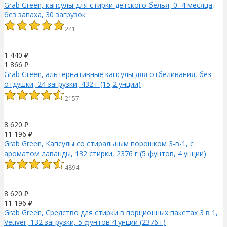
Grab Green, капсулы для стирки детского белья, 0–4 месяца,
без запаха, 30 загрузок
241
1 440
₽
1 866
₽
Grab Green, альтернативные капсулы для отбеливания, без
отдушки, 24 загрузки, 432 г (15,2 унции)
2157
8 620
₽
11 196
₽
Grab Green, Капсулы со стиральным порошком 3-в-1, с
ароматом лаванды, 132 стирки, 2376 г (5 фунтов, 4 унции)
4894
8 620
₽
11 196
₽
Grab Green, Средство для стирки в порционных пакетах 3 в 1,
Vetiver, 132 загрузки, 5 фунтов 4 унции (2376 г)