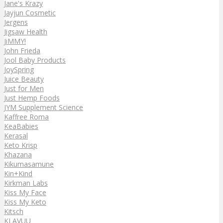
Jane's Krazy
Jayjun Cosmetic
Jergens
Jigsaw Health
JiMMY!
John Frieda
Jool Baby Products
JoySpring
Juice Beauty
Just for Men
Just Hemp Foods
JYM Supplement Science
Kaffree Roma
KeaBabies
Kerasal
Keto Krisp
Khazana
Kikumasamune
Kin+Kind
Kirkman Labs
Kiss My Face
Kiss My Keto
Kitsch
KLAVUU