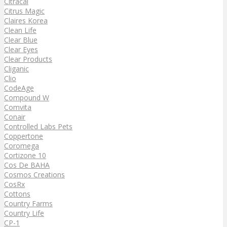
Citracal
Citrus Magic
Claires Korea
Clean Life
Clear Blue
Clear Eyes
Clear Products
Cliganic
Clio
CodeAge
Compound W
Comvita
Conair
Controlled Labs Pets
Coppertone
Coromega
Cortizone 10
Cos De BAHA
Cosmos Creations
CosRx
Cottons
Country Farms
Country Life
CP-1