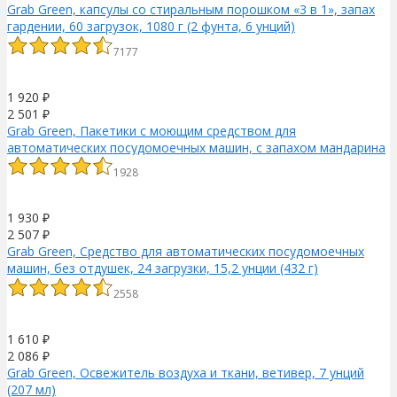
Grab Green, капсулы со стиральным порошком «3 в 1», запах
гардении, 60 загрузок, 1080 г (2 фунта, 6 унций)
7177
1 920
₽
2 501
₽
Grab Green, Пакетики с моющим средством для
автоматических посудомоечных машин, с запахом мандарина
и лимонной травы, на 24 применения, 15.2 унции (432 г)
1928
1 930
₽
2 507
₽
Grab Green, Средство для автоматических посудомоечных
машин, без отдушек, 24 загрузки, 15,2 унции (432 г)
2558
1 610
₽
2 086
₽
Grab Green, Освежитель воздуха и ткани, ветивер, 7 унций
(207 мл)