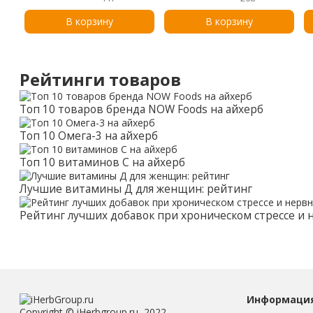
для еды, удобный размер
прозрачный, 1,92 л (64,2
для бутербродов, средний,
жидк. унции)
В корзину
В корзину
450 мл (15 жидк. унций)
Рейтинги товаров
Топ 10 товаров бренда NOW Foods на айхерб
Топ 10 Омега-3 на айхерб
Топ 10 витаминов С на айхерб
Лучшие витамины Д для женщин: рейтинг
Рейтинг лучших добавок при хроническом стрессе и
Информаци
Copyright © iHerbgroup.ru, 2022.