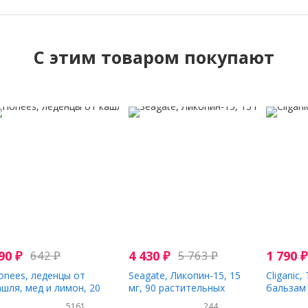
C этим товаром покупают
90
₽
642
₽
4 430
₽
5 763
₽
1 790
₽
onees, леденцы от
Seagate, Ликопин-15, 15
Cliganic
ашля, мед и лимон, 20
мг, 90 растительных
бальзам 
рупных леденцов
капсул
цвета, 4
5161
244