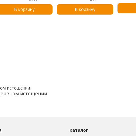
по 4,25 г
В корзину
В корзину
 нервном истощении
я
Каталог