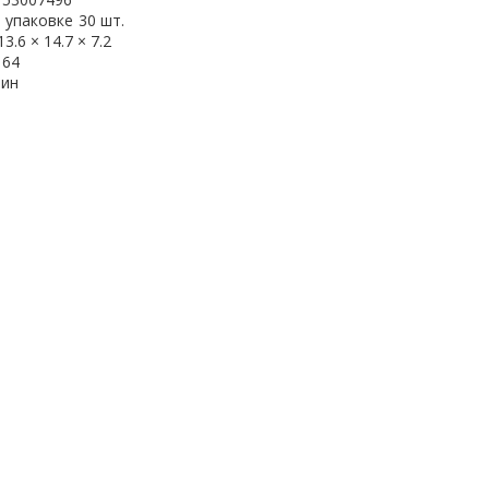
 упаковке
30 шт.
13.6 × 14.7 × 7.2
164
рин