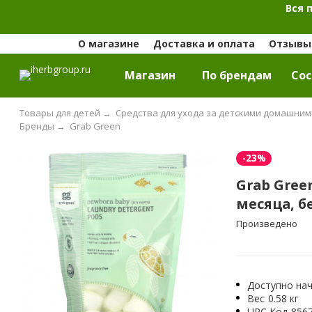
Вся 
О магазине
Доставка и оплата
Отзывы 
Магазин
По брендам
Cос
Товары для детей
→
Средства для ухода за детскими домашни
Бренды
→
Grab Green
-23%
Grab Gree
месяца, бе
Произведено
Доступно нач
Вес
0.58 кг
UPC Код
856