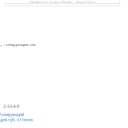
IHerbgroup.ru на карте Москвы — Яндекс Карты
2 324
₽
, Тонирующий
для губ, оттенок
 шт. В упаковке,