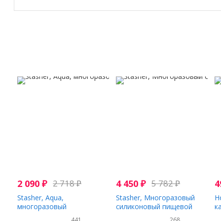
2 090
₽
2 718
₽
4 450
₽
5 782
₽
4
Stasher, Aqua,
Stasher, Многоразовый
H
многоразовый
силиконовый пищевой
к
силиконовый контейнер
контейнер на пол галлона,
к
441
268