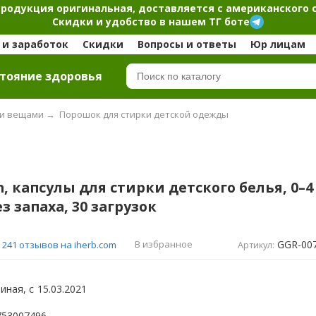
продукция оригинальная, доставляется с американского 
Скидки и удобство в нашем ТГ боте
и заработок
Скидки
Вопросы и ответы
Юр лицам
тояние здоровья
ми вещами
→
Порошок для стирки детской одежды
n, капсулы для стирки детского белья, 0–4
з запаха, 30 загрузок
GGR-00
В избранное
241 отзывов на iherb.com
Артикул:
иная, с
15.03.2021
753007496