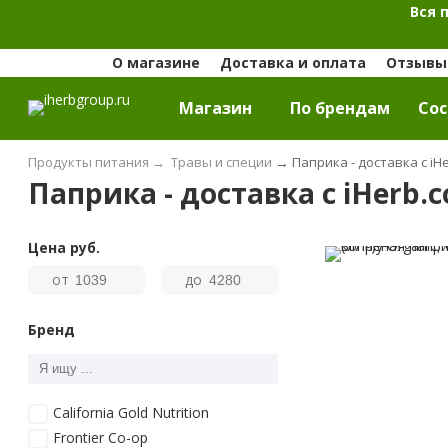
Вся 
О магазине
Доставка и оплата
Отзывы 
Магазин
По брендам
Cос
Продукты питания
→
Травы и специи
→
Паприка - доставка с iH
Паприка - доставка с iHerb.
Цена
руб.
от
до
Бренд
California Gold Nutrition
Frontier Co-op