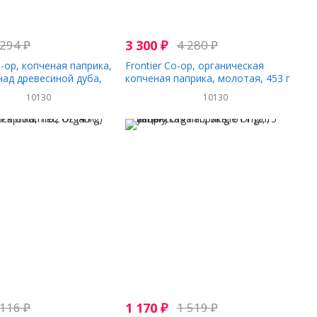
 294
₽
3 300
₽
4 280
₽
o-op, копченая паприка,
Frontier Co-op, органическая
над древесиной дуба,
копченая паприка, молотая, 453 г
унции)
(16 унций)
10130
10130
 116
₽
1 170
₽
1 519
₽