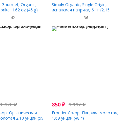
 Gourmet, Organic,
Simply Organic, Single Origin,
rika, 1.62 oz (45 g)
испанская паприка, 61 г (2,15
унции)
42
36
1 476
₽
850
₽
1 112
₽
o-op, Органическая
Frontier Co-op, Паприка молотая,
олотая 2.10 унции (59
1,69 унции (48 г)