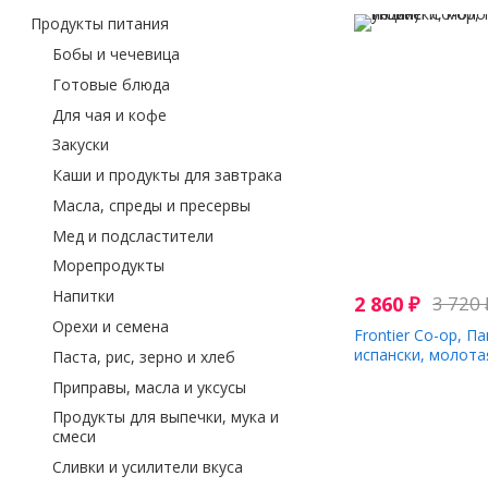
Продукты питания
Бобы и чечевица
Готовые блюда
Для чая и кофе
Закуски
Каши и продукты для завтрака
Масла, спреды и пресервы
Мед и подсластители
Морепродукты
Напитки
2 860
₽
3 720
Орехи и семена
Frontier Co-op, П
испански, молотая
Паста, рис, зерно и хлеб
унций)
Приправы, масла и уксусы
Продукты для выпечки, мука и
смеси
Сливки и усилители вкуса