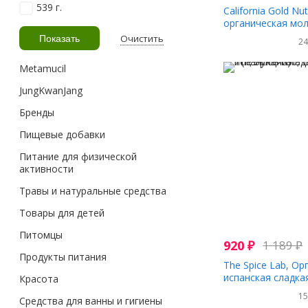
539 г.
California Gold Nut
органическая мол
71 г (2,53 унции)
Очистить
2
Metamucil
JungKwanJang
Бренды
Пищевые добавки
Питание для физической
активности
Травы и натуральные средства
Товары для детей
Питомцы
920
₽
1 189
₽
Продукты питания
The Spice Lab, Ор
испанская сладкая
Красота
(1,9 унции)
1
Средства для ванны и гигиены