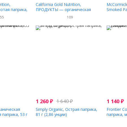
rition,
California Gold Nutrition,
McCormick
отая паприка,
ПРОДУКТЫ — органическая
Smoked Pap
паприка, молотая, 538 г (19
455
109
унций)
1 260
₽
1 640
₽
1 140
₽
ганическая
Simply Organic, Острая паприка,
Frontier C
 паприка, 53 г
81 г (2,86 унции)
паприка, м
г)
5