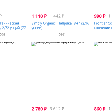
₽
1 110
₽
1 442
₽
990
₽
1
рганическая
Simply Organic, Паприка, 84 г (2,96
Frontier C
 2,72 унций (77
унции)
копчение 
53 г (1,87 
2562
5981
2 780
₽
3 612
₽
860
₽
1