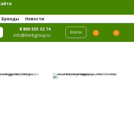
сайта
Бренды
Новости
8 800 555 32 74
Войти
0
0
info@iherbgroup.ru