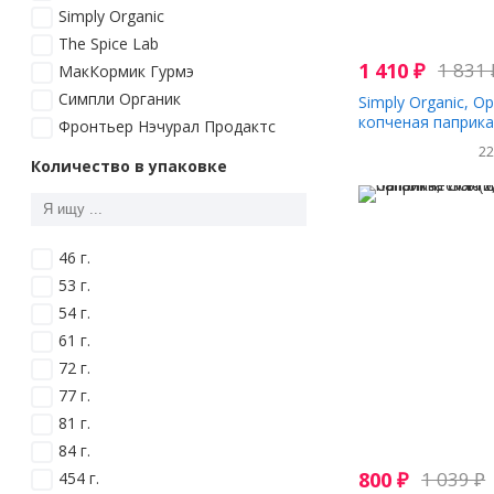
Simply Organic
The Spice Lab
1 410
₽
1 831
МакКормик Гурмэ
Симпли Органик
Simply Organic, О
копченая паприка,
Фронтьер Нэчурал Продактс
г)
2
Количество в упаковке
46 г.
53 г.
54 г.
61 г.
72 г.
77 г.
81 г.
84 г.
800
₽
1 039
₽
454 г.