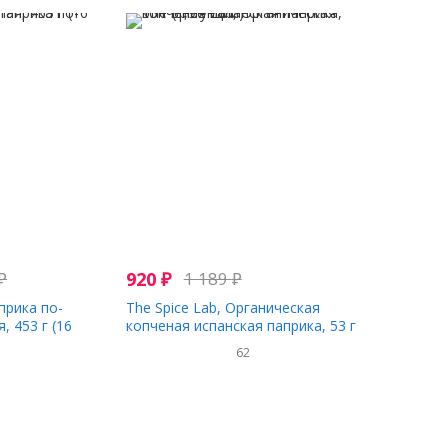
₽
920
₽
1 189
₽
априка по-
The Spice Lab, Органическая
, 453 г (16
копченая испанская паприка, 53 г
(1,9 унции)
62