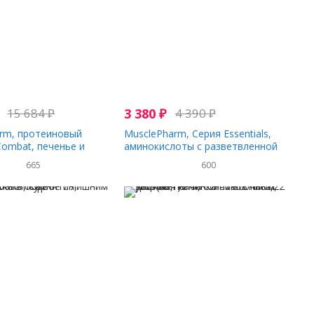
15 684
₽
3 380
₽
4 390
₽
rm, протеиновый
MusclePharm, Серия Essentials,
ombat, печенье и
аминокислоты с разветвленной
фунта (1814 г)
цепью (BCAA), арбуз, 216 г (0,48
665
600
фунта)