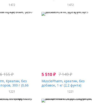
капсул
1472
1472
6 155
₽
5 510
₽
7 149
₽
rm, Креатин, без
MusclePharm, креатин, без
оров, 300 г (0,66
добавок, 1 кг (2,2 фунта)
1221
1221