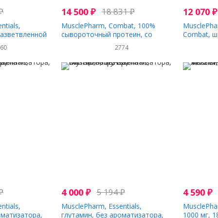
₽
14 500
₽
18 831
₽
12 070
₽
ntials,
MusclePharm, Combat, 100%
MusclePha
разветвленной
сывороточный протеин, со
Combat, ш
уктовый пунш,
вкусом шоколадного молока,
фунта (181
760
2774
2278 г (5 фунтов)
₽
4 000
₽
5 194
₽
4 590
₽
ntials,
MusclePharm, Essentials,
MusclePhar
оматизатора,
глутамин, без ароматизатора,
1000 мг, 