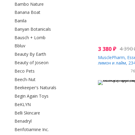
Bambo Nature
Banana Boat
Banila
Banyan Botanicals
Bausch + Lomb
Bbluv
3 380
₽
4 390
Beauty By Earth
MusclePharm, Esse
Beauty of Joseon
лимон и лайм, 234
Beco Pets
7
Beech-Nut
Beekeeper's Naturals
Begin Again Toys
BeKLYN
Belli Skincare
Benadryl
Benfotiamine Inc.