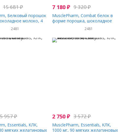
15 681
₽
7 180
₽
9 320
₽
rm, Белковый порошок
MusclePharm, Combat белок в
околадное молоко, 4
форме порошка, шоколадное
4 г)
молоко, 32 унции (907 г)
2481
2481
5 957
₽
2 750
₽
3 572
₽
m, Essentials, КЛК,
MusclePharm, Essentials, КЛК,
180 мягких желатиновых
1000 мг, 90 мягких желатиновых