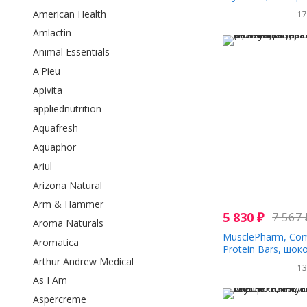
600 г (1,32 фунта)
American Health
1
Amlactin
Animal Essentials
A'Pieu
Apivita
appliednutrition
Aquafresh
Aquaphor
Ariul
Arizona Natural
Arm & Hammer
5 830
₽
7 567
Aroma Naturals
MusclePharm, Com
Aromatica
Protein Bars, шо
Arthur Andrew Medical
батончик с арах
1
12 батончиков, 63
As I Am
Aspercreme