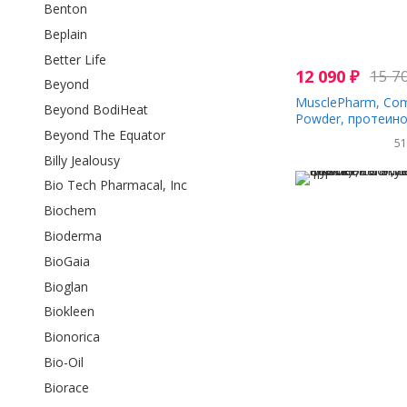
Benton
Beplain
Better Life
12 090
₽
15 7
Beyond
MusclePharm, Com
Beyond BodiHeat
Powder, протеин
Beyond The Equator
со вкусом банано
5
1814 г (4 фунта)
Billy Jealousy
Bio Tech Pharmacal, Inc
Biochem
Bioderma
BioGaia
Bioglan
Biokleen
Bionorica
Bio-Oil
Biorace