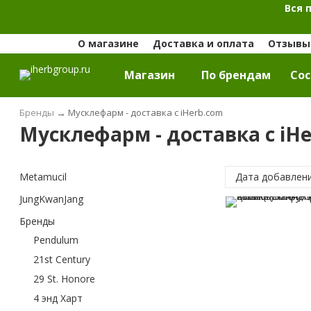
Вся 
О магазине
Доставка и оплата
Отзывы 
Магазин
По брендам
Cос
Бренды
→
Мусклефарм - доставка с iHerb.com
Мусклефарм - доставка с iH
Metamucil
Дата добавлен
JungKwanJang
Бренды
Pendulum
21st Century
29 St. Honore
4 энд Харт