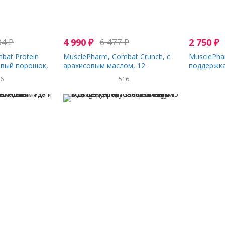
04
₽
4 990
₽
6 477
₽
2 750
₽
bat Protein
MusclePharm, Combat Crunch, с
MusclePha
овый порошок,
арахисовым маслом, 12
поддержка
вого крема,
батончиков, по 2,22 унции (63 г)
жиром, 60
16
516
каждый