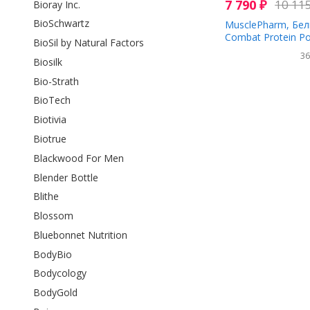
7 790
₽
10 11
Bioray Inc.
BioSchwartz
MusclePharm, Бе
Combat Protein P
BioSil by Natural Factors
шоколада и арахи
3
1814 г (4 фунта)
Biosilk
Bio-Strath
BioTech
Biotivia
Biotrue
Blackwood For Men
Blender Bottle
Blithe
Blossom
Bluebonnet Nutrition
BodyBio
Bodycology
BodyGold