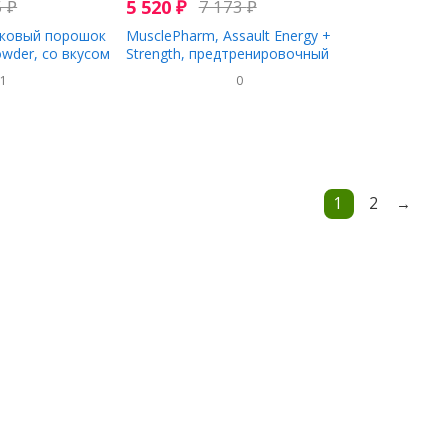
5
₽
5 520
₽
7 173
₽
лковый порошок
MusclePharm, Assault Energy +
owder, со вкусом
Strength, предтренировочный
сового масла,
комплекс, голубая малина, 345 г
61
0
(0,76 фунта)
1
2
→