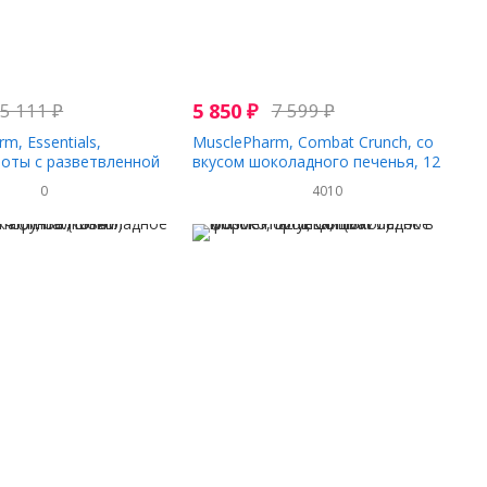
5 111
₽
5 850
₽
7 599
₽
m, Essentials,
MusclePharm, Combat Crunch, со
оты с разветвленной
вкусом шоколадного печенья, 12
убая малина, 225 г (0,5
батончиков по 63 г
0
4010