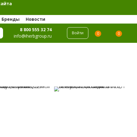
сайта
Бренды
Новости
8 800 555 32 74
Войти
0
0
info@iherbgroup.ru