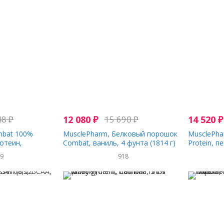
48
₽
12 080
₽
15 690
₽
14 520
₽
mbat 100%
MusclePharm, Белковый порошок
MusclePha
отеин,
Combat, ваниль, 4 фунта (1814 г)
Protein, п
 (2269 г)
2269 г (5 
89
918