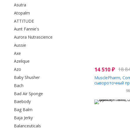
Asutra
Atopalm
ATTITUDE
Aunt Fannie's
Aurora Nutrascience
Aussie
Axe
Azelique
14 510
₽
18 8
Azo
Baby Shusher
MusclePharm, Co
сывороточный пр
Bach
клубника, 80 унции
9
Bad Air Sponge
Baebody
Bag Balm
Baja Jerky
Balanceuticals