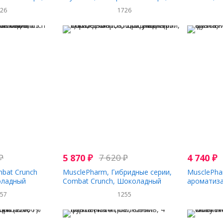
300 г (0,66 фунта)
капсул
726
1726
₽
5 870
₽
7 620
₽
4 740
₽
bat Crunch
MusclePharm, Гибридные серии,
MusclePha
коладный
Combat Crunch, Шоколадный
ароматизат
исовым маслом,
торт, 12 баров, 2,22 унции (63 г)
фунта)
357
1255
 г (2,22 унции)
Каждый