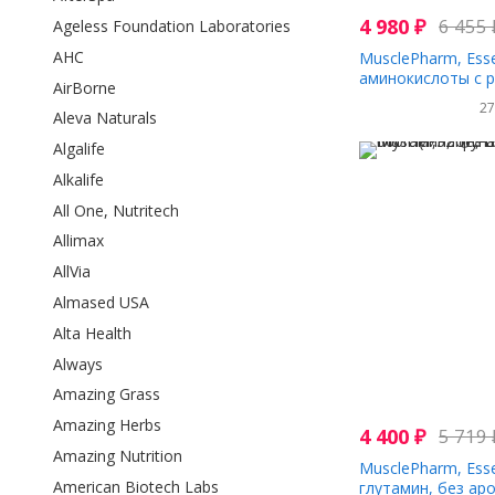
4 980
₽
6 455
Ageless Foundation Laboratories
AHC
MusclePharm, Esse
аминокислоты с 
AirBorne
цепью (BCAA), фр
2
516 г (1,14 фунта)
Aleva Naturals
Algalife
Alkalife
All One, Nutritech
Allimax
AllVia
Almased USA
Alta Health
Always
Amazing Grass
Amazing Herbs
4 400
₽
5 719
Amazing Nutrition
MusclePharm, Esse
American Biotech Labs
глутамин, без ар