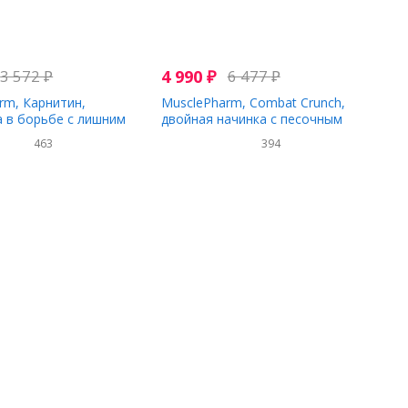
3 572
₽
4 990
₽
6 477
₽
rm, Карнитин,
MusclePharm, Combat Crunch,
 в борьбе с лишним
двойная начинка с песочным
 капсул
тестом, 12 батончиков по 2,22
463
394
унц. (63 г)