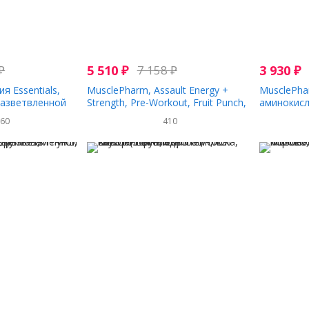
₽
5 510
₽
7 158
₽
3 930
₽
я Essentials,
MusclePharm, Assault Energy +
MusclePhar
разветвленной
Strength, Pre-Workout, Fruit Punch,
аминокисл
уктовый пунш,
12.17 oz (345 g)
цепью, гол
760
410
фунта)