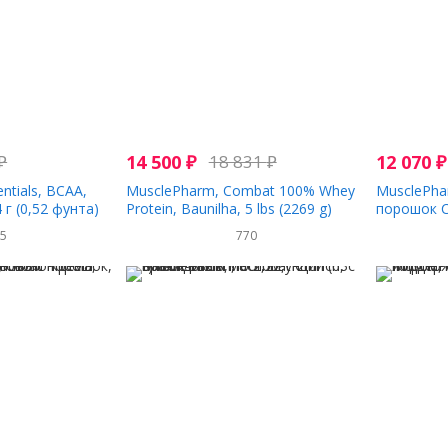
₽
14 500
₽
18 831
₽
12 070
₽
ntials, BCAA,
MusclePharm, Combat 100% Whey
MusclePha
 г (0,52 фунта)
Protein, Baunilha, 5 lbs (2269 g)
порошок C
сливки, 4 
65
770