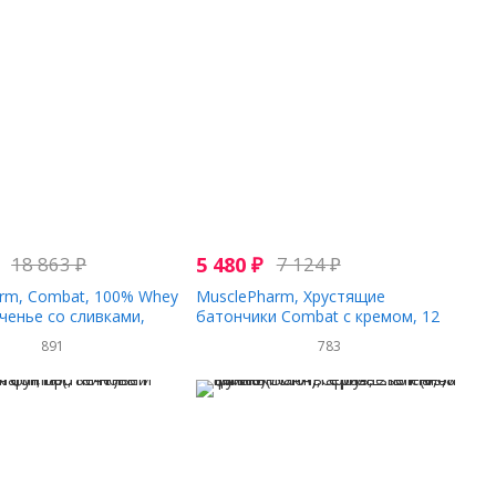
18 863
₽
5 480
₽
7 124
₽
rm, Combat, 100% Whey
MusclePharm, Хрустящие
еченье со сливками,
батончики Combat с кремом, 12
фунтов)
батончиков по 2,22 унции (63 г)
891
783