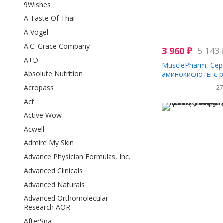
9Wishes
A Taste Of Thai
A Vogel
A.C. Grace Company
3 960
₽
5 143
A+D
MusclePharm, Сери
Absolute Nutrition
аминокислоты с 
цепью (BCAA), фр
Acropass
2
258 г (0,57 фунта)
Act
Active Wow
Acwell
Admire My Skin
Advance Physician Formulas, Inc.
Advanced Clinicals
Advanced Naturals
Advanced Orthomolecular
Research AOR
AfterSpa