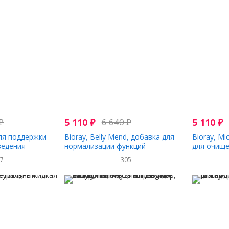
₽
5 110
₽
6 640
₽
5 110
₽
для поддержки
Bioray, Belly Mend, добавка для
Bioray, Mi
ведения
нормализации функций
для очище
й, голубика, 60
желудочно-кишечного тракта,
микроорга
67
305
без спирта, 60 мл
мл (2 жидк