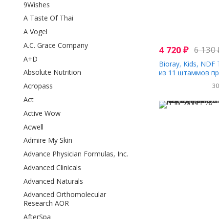
9Wishes
A Taste Of Thai
A Vogel
A.C. Grace Company
4 720
₽
6 130
A+D
Bioray, Kids, NDF
Absolute Nutrition
из 11 штаммов пр
вкусом малины, 60
Acropass
3
унции)
Act
Active Wow
Acwell
Admire My Skin
Advance Physician Formulas, Inc.
Advanced Clinicals
Advanced Naturals
Advanced Orthomolecular
Research AOR
AfterSpa