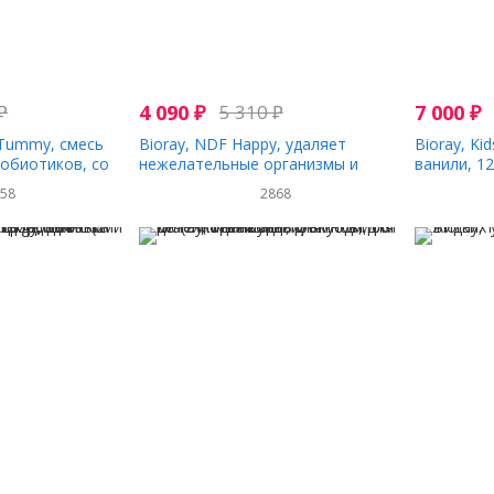
₽
4 090
₽
5 310
₽
7 000
₽
 Tummy, смесь
Bioray, NDF Happy, удаляет
Bioray, Ki
обиотиков, со
нежелательные организмы и
ванили, 12
 мл (2 жидк.
токсины, для детей, персиковый
058
2868
вкус, 60 мл (2 жидк. унции)