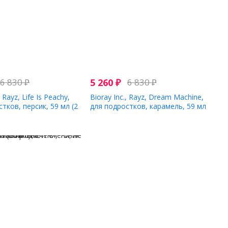
6 830
₽
5 260
₽
6 830
₽
, Rayz, Life Is Peachy,
Bioray Inc., Rayz, Dream Machine,
тков, персик, 59 мл (2
для подростков, карамель, 59 мл
ии)
(2 жидк. Унции)