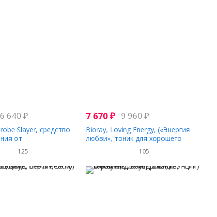
6 640
₽
7 670
₽
9 960
₽
crobe Slayer, средство
Bioray, Loving Energy, («Энергия
ния от
любви», тоник для хорошего
низмов, без спирта, 60
самочувствия), 59 мл (2 жидких
125
105
. унции)
унции)