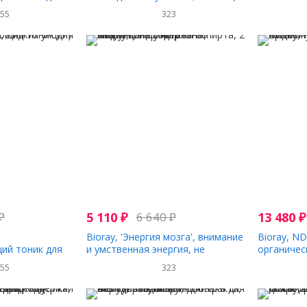
 жидких унции)
жидк. унции)
выведение
155
323
вкус, 60 м
₽
5 110
₽
6 640
₽
13 480
₽
Bioray, 'Энергия мозга', внимание
Bioray, ND
ий тоник для
и умственная энергия, не
органическ
жидких унции)
содержит спирта, 2 жид.унции(60
жидкая ун
155
323
мл)