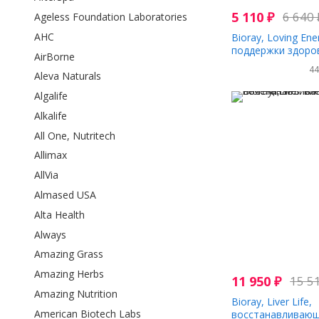
5 110
₽
6 640
Ageless Foundation Laboratories
AHC
Bioray, Loving En
поддержки здоро
AirBorne
надпочечников с
4
грибами, без спир
Aleva Naturals
жидк. унции)
Algalife
Alkalife
All One, Nutritech
Allimax
AllVia
Almased USA
Alta Health
Always
Amazing Grass
Amazing Herbs
11 950
₽
15 5
Amazing Nutrition
Bioray, Liver Life,
American Biotech Labs
восстанавливающ