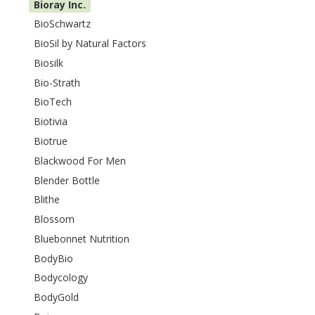
Bioray Inc.
BioSchwartz
BioSil by Natural Factors
Biosilk
Bio-Strath
BioTech
Biotivia
Biotrue
Blackwood For Men
Blender Bottle
Blithe
Blossom
Bluebonnet Nutrition
BodyBio
Bodycology
BodyGold