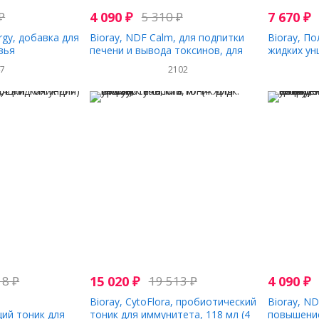
₽
4 090
₽
5 310
₽
7 670
₽
ergy, добавка для
Bioray, NDF Calm, для подпитки
Bioray, По
вья
печени и вывода токсинов, для
жидких унц
 медицинскими
детей, с ванильным вкусом, 60 мл
47
2102
та, 60 мл (2
(2 жидких унции)
18
₽
15 020
₽
19 513
₽
4 090
₽
Bioray, CytoFlora, пробиотический
Bioray, ND
ий тоник для
тоник для иммунитета, 118 мл (4
повышение