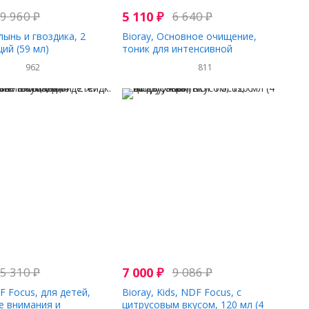
9 960
₽
5 110
₽
6 640
₽
лынь и гвоздика, 2
Bioray, Основное очищение,
ий (59 мл)
тоник для интенсивной
детоксикации, без спирта, 60 мл
962
811
(2 жидк. унции)
5 310
₽
7 000
₽
9 086
₽
F Focus, для детей,
Bioray, Kids, NDF Focus, с
 внимания и
цитрусовым вкусом, 120 мл (4