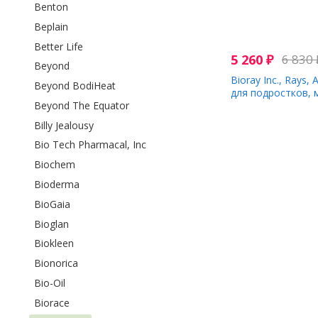
Benton
Beplain
Better Life
5 260
₽
6 830
Beyond
Bioray Inc., Rays, 
Beyond BodiHeat
для подростков, м
Beyond The Equator
жидк. Унции)
Billy Jealousy
Bio Tech Pharmacal, Inc
Biochem
Bioderma
BioGaia
Bioglan
Biokleen
Bionorica
Bio-Oil
Biorace