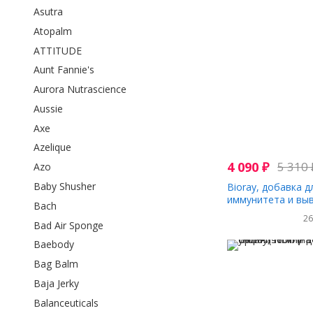
Asutra
Atopalm
ATTITUDE
Aunt Fannie's
Aurora Nutrascience
Aussie
Axe
Azelique
4 090
₽
5 310
Azo
Baby Shusher
Bioray, добавка 
иммунитета и вы
Bach
токсинов для дете
2
мл (2 жидк. унции)
Bad Air Sponge
Baebody
Bag Balm
Baja Jerky
Balanceuticals