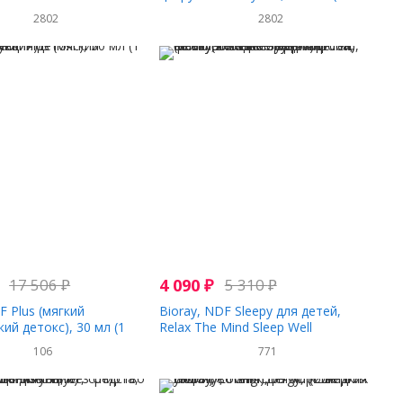
 токсинов, цитрусовый
жидк. унции)
2802
2802
л (2 жидк. унции)
17 506
₽
4 090
₽
5 310
₽
F Plus (мягкий
Bioray, NDF Sleepy для детей,
ий детокс), 30 мл (1
Relax The Mind Sleep Well
ция)
(расслабление и крепкий сон), со
106
771
вкусом кленового сиропа, 60 мл
(2 жидкие унции)