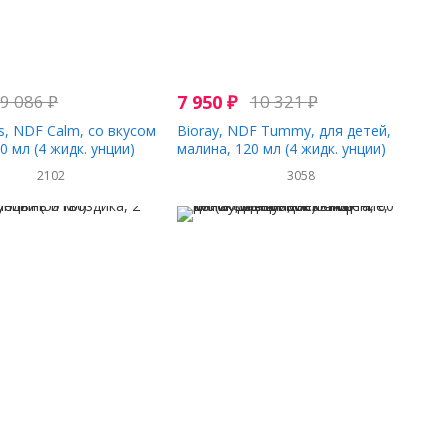
9 086
₽
7 950
₽
10 321
₽
ds, NDF Calm, со вкусом
Bioray, NDF Tummy, для детей,
0 мл (4 жидк. унции)
малина, 120 мл (4 жидк. унции)
2102
3058