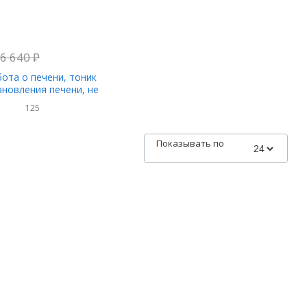
6 640
₽
бота о печени, тоник
ановления печени, не
спирта, 2 жид.унции(60
125
Показывать по