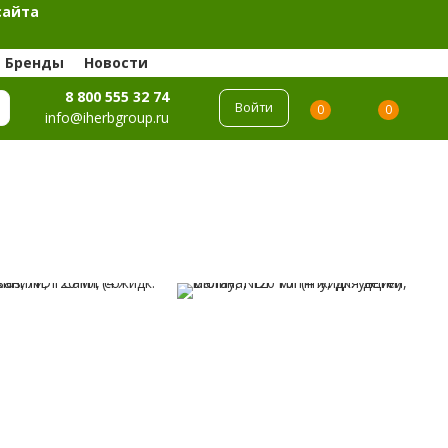
сайта
Бренды
Новости
8 800 555 32 74
Войти
0
0
info@iherbgroup.ru