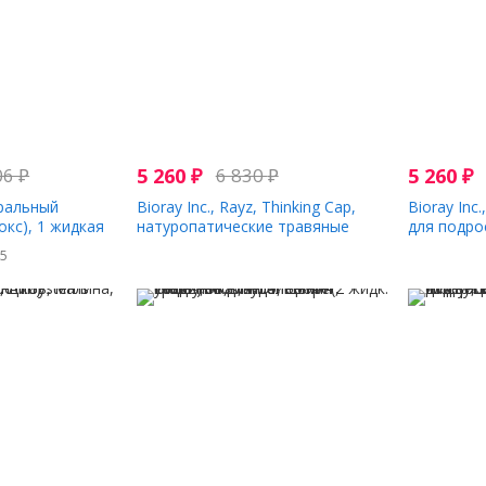
06
₽
5 260
₽
6 830
₽
5 260
₽
уральный
Bioray Inc., Rayz, Thinking Cap,
Bioray Inc.
окс), 1 жидкая
натуропатические травяные
для подрос
капли, лимон, 59 мл (2 жидк.
жидк. Унц
35
Унции)