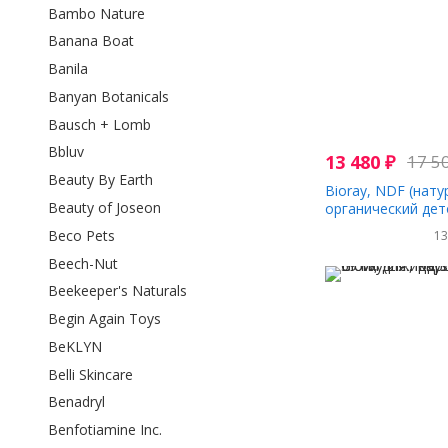
Bambo Nature
Banana Boat
Banila
Banyan Botanicals
Bausch + Lomb
Bbluv
13 480
₽
17 5
Beauty By Earth
Bioray, NDF (нат
Beauty of Joseon
органический дет
унция (30 мл)
Beco Pets
1
Beech-Nut
Beekeeper's Naturals
Begin Again Toys
BeKLYN
Belli Skincare
Benadryl
Benfotiamine Inc.