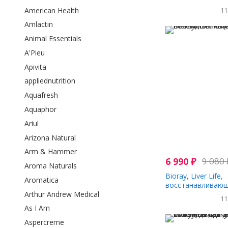
печени, 118 мл (4
American Health
1
Amlactin
Animal Essentials
A'Pieu
Apivita
appliednutrition
Aquafresh
Aquaphor
Ariul
Arizona Natural
Arm & Hammer
6 990
₽
9 080
Aroma Naturals
Bioray, Liver Life,
Aromatica
восстанавливающ
Arthur Andrew Medical
печени, 59 мл (2 
1
As I Am
Aspercreme