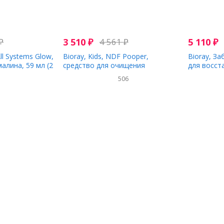
₽
3 510
₽
4 561
₽
5 110
₽
All Systems Glow,
Bioray, Kids, NDF Pooper,
Bioray, За
алина, 59 мл (2
средство для очищения
для восст
кишечника и удаления токсинов,
содержит 
506
манго, 60 мл (2 жидк. унции)
мл)