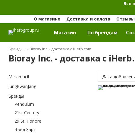
Вся 
О магазине
Доставка и оплата
Отзывы 
Магазин
По брендам
Cос
Бренды
→
Bioray Inc. - доставка с iHerb.com
Bioray Inc. - доставка с iHer
Metamucil
Дата добавлен
JungKwanJang
Бренды
Pendulum
21st Century
29 St. Honore
4 энд Харт