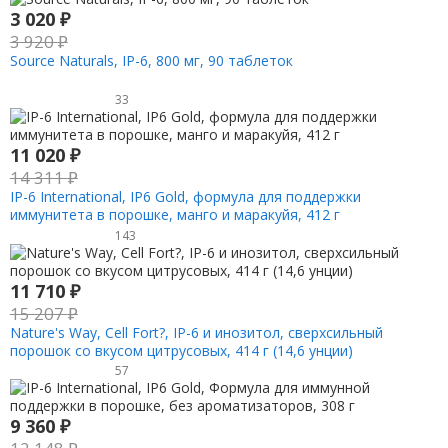
3 020
₽
3 920
₽
Source Naturals, IP-6, 800 мг, 90 таблеток
33
11 020
₽
14 311
₽
IP-6 International, IP6 Gold, формула для поддержки
иммунитета в порошке, манго и маракуйя, 412 г
143
11 710
₽
15 207
₽
Nature's Way, Cell Fort?, IP-6 и инозитол, сверхсильный
порошок со вкусом цитрусовых, 414 г (14,6 унции)
57
9 360
₽