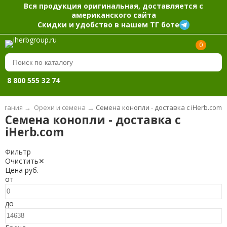
Вся продукция оригинальная, доставляется с
американского сайта
Скидки и удобство в нашем ТГ боте
0
8 800 555 32 74
итания
→
Орехи и семена
→
Семена конопли - доставка с iHerb.com
Семена конопли - доставка с
iHerb.com
Фильтр
Очистить
✕
Цена
руб.
от
до