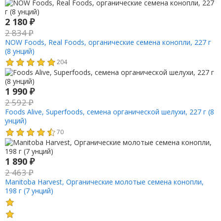
2 180
₽
2 834
₽
NOW Foods, Real Foods, органические семена конопли, 227 г
(8 унций)
204
1 990
₽
2 592
₽
Foods Alive, Superfoods, семена органической шелухи, 227 г (8
унций)
70
1 890
₽
2 463
₽
Manitoba Harvest, Органические молотые семена конопли,
198 г (7 унций)