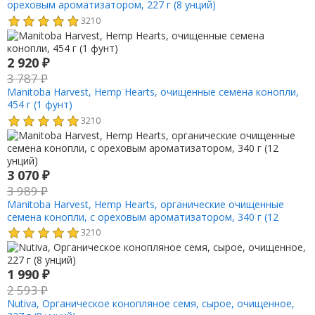
ореховым ароматизатором, 227 г (8 унций)
3210
2 920
₽
3 787
₽
Manitoba Harvest, Hemp Hearts, очищенные семена конопли,
454 г (1 фунт)
3210
3 070
₽
3 989
₽
Manitoba Harvest, Hemp Hearts, органические очищенные
семена конопли, с ореховым ароматизатором, 340 г (12
унций)
3210
1 990
₽
2 593
₽
Nutiva, Органическое конопляное семя, сырое, очищенное,