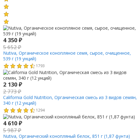
4 350
₽
5 652
₽
Nutiva, Органическое конопляное семя, сырое, очищенное,
539 г (19 унций)
1793
2 130
₽
2 773
₽
California Gold Nutrition, Органическая смесь из 3 видов семян,
340 г (12 унций)
1294
4 610
₽
5 987
₽
Nutiva, Органический конопляный белок, 851 г (1,87 фунта)