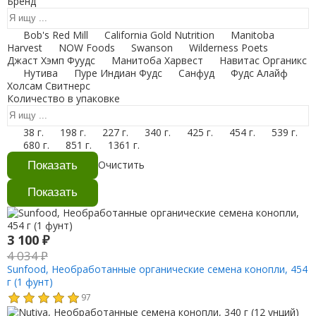
Бренд
Bob's Red Mill
California Gold Nutrition
Manitoba
Harvest
NOW Foods
Swanson
Wilderness Poets
Джаст Хэмп Фуудс
Манитоба Харвест
Навитас Органикс
Нутива
Пуре Индиан Фудс
Санфуд
Фудс Алайф
Холсам Свитнерс
Количество в упаковке
38 г.
198 г.
227 г.
340 г.
425 г.
454 г.
539 г.
680 г.
851 г.
1361 г.
Очистить
3 100
₽
4 034
₽
Sunfood, Необработанные органические семена конопли, 454
г (1 фунт)
97