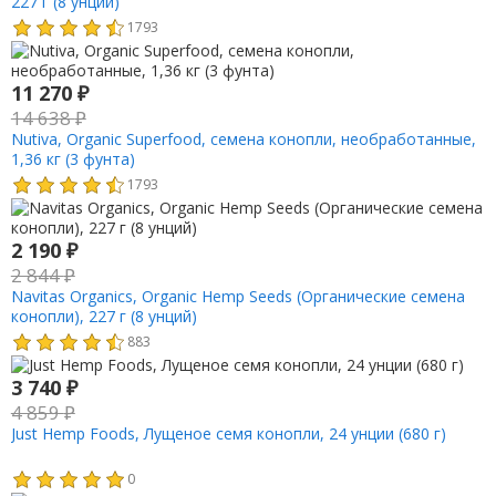
227 г (8 унций)
1793
11 270
₽
14 638
₽
Nutiva, Organic Superfood, семена конопли, необработанные,
1,36 кг (3 фунта)
1793
2 190
₽
2 844
₽
Navitas Organics, Organic Hemp Seeds (Органические семена
конопли), 227 г (8 унций)
883
3 740
₽
4 859
₽
Just Hemp Foods, Лущеное семя конопли, 24 унции (680 г)
0