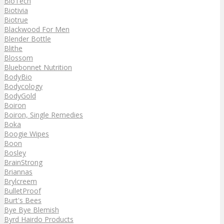
BioTech
Biotivia
Biotrue
Blackwood For Men
Blender Bottle
Blithe
Blossom
Bluebonnet Nutrition
BodyBio
Bodycology
BodyGold
Boiron
Boiron, Single Remedies
Boka
Boogie Wipes
Boon
Bosley
BrainStrong
Briannas
Brylcreem
BulletProof
Burt's Bees
Bye Bye Blemish
Byrd Hairdo Products