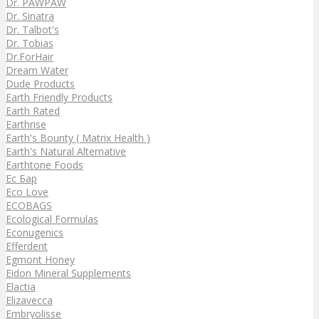
Dr. PAWPAW
Dr. Sinatra
Dr. Talbot's
Dr. Tobias
Dr.ForHair
Dream Water
Dude Products
Earth Friendly Products
Earth Rated
Earthrise
Earth's Bounty ( Matrix Health )
Earth's Natural Alternative
Earthtone Foods
Ec Бар
Eco Love
ECOBAGS
Ecological Formulas
Econugenics
Efferdent
Egmont Honey
Eidon Mineral Supplements
Elactia
Elizavecca
Embryolisse