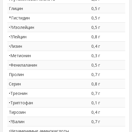
Глицин
0,5 г
*Гистидин
0,5 г
•?Изолейцин
0,5 г
•?Лейцин
0,8 г
•Лизин
0,4 г
•Метионин
0,3 г
•Фенилаланин
0,5 г
Пролин
0,7 г
Серин
0,8 г
•Треонин
0,7 г
•Триптофан
0,1 г
Тирозин
0,4 г
•?Валин
0,7 г
•Незаменимые аминокислоты