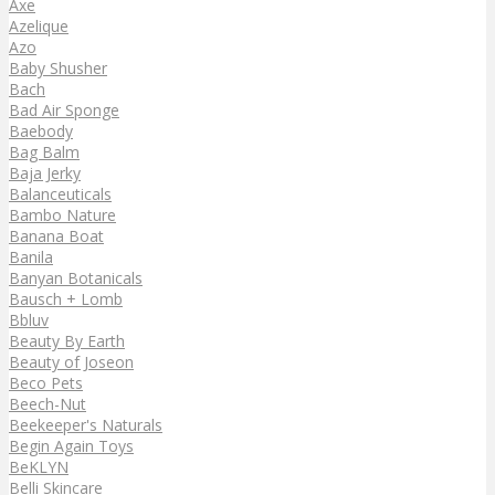
Axe
Azelique
Azo
Baby Shusher
Bach
Bad Air Sponge
Baebody
Bag Balm
Baja Jerky
Balanceuticals
Bambo Nature
Banana Boat
Banila
Banyan Botanicals
Bausch + Lomb
Bbluv
Beauty By Earth
Beauty of Joseon
Beco Pets
Beech-Nut
Beekeeper's Naturals
Begin Again Toys
BeKLYN
Belli Skincare