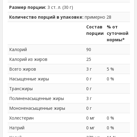
Размер порции:
3 ст. л. (30 г)
Количество порций в упаковке:
примерно 28
Состав
% от
порции
суточной
нормы*
Калорий
90
Калорий из жиров
25
Всего жиров
3 г
5 %
Насыщенные жиры
0 г
0 %
Трансжиры
0 г
Полиненасыщенные жиры
3 г
Мононенасыщенные жиры
0 г
Холестерин
0 мг
0 %
Натрий
0 мг
0 %