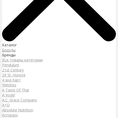
Каталог
Бренды
Бренды
Все товары категории
Pendulum
21st Century
29 St. Honore
4 энд Харт
9Wishes
A Taste Of Thai
A Vogel
A.C. Grace Company
A+D
Absolute Nutrition
Acropass