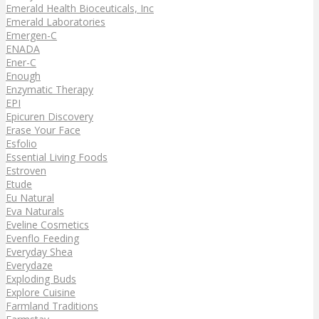
Emerald Health Bioceuticals, Inc
Emerald Laboratories
Emergen-C
ENADA
Ener-C
Enough
Enzymatic Therapy
EPI
Epicuren Discovery
Erase Your Face
Esfolio
Essential Living Foods
Estroven
Etude
Eu Natural
Eva Naturals
Eveline Cosmetics
Evenflo Feeding
Everyday Shea
Everydaze
Exploding Buds
Explore Cuisine
Farmland Traditions