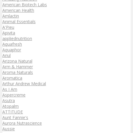
American Biotech Labs
American Health
Amlactin
Animal Essentials
A'Pieu
Apivita
appliednutrition
Aquafresh
Aquaphor
Ariul
Arizona Natural
Arm & Hammer
Aroma Naturals
Aromatica
Arthur Andrew Medical
As I Am
Aspercreme
Asutra
Atopalm
ATTITUDE
Aunt Fannie's
Aurora Nutrascience
Aussie