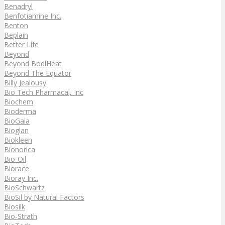
Benadryl
Benfotiamine Inc.
Benton
Beplain
Better Life
Beyond
Beyond BodiHeat
Beyond The Equator
Billy Jealousy
Bio Tech Pharmacal, Inc
Biochem
Bioderma
BioGaia
Bioglan
Biokleen
Bionorica
Bio-Oil
Biorace
Bioray Inc.
BioSchwartz
BioSil by Natural Factors
Biosilk
Bio-Strath