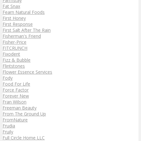
Farmstay
Fat Snax
Fearn Natural Foods
First Honey
First Response
First Salt After The Rain
Fisherman's Friend
Fisher-Price
FITCRUNCH
Fixodent
Fizz & Bubble
Flintstones
Flower Essence Services
Fody
Food For Life
Force Factor
Forever New
Fran Wilson
Freeman Beauty
From The Ground Up
FromNature
Frudia
Fruily
Full Circle Home LLC