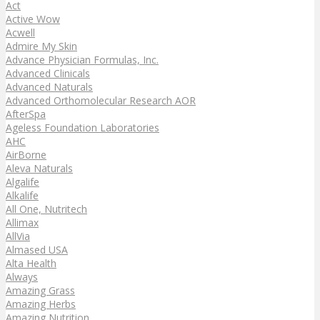
Act
Active Wow
Acwell
Admire My Skin
Advance Physician Formulas, Inc.
Advanced Clinicals
Advanced Naturals
Advanced Orthomolecular Research AOR
AfterSpa
Ageless Foundation Laboratories
AHC
AirBorne
Aleva Naturals
Algalife
Alkalife
All One, Nutritech
Allimax
AllVia
Almased USA
Alta Health
Always
Amazing Grass
Amazing Herbs
Amazing Nutrition