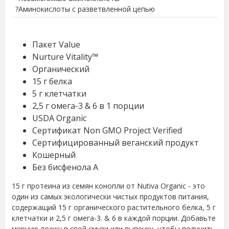
?Аминокислоты с разветвленной цепью
Пакет Value
Nurture Vitality™
Органический
15 г белка
5 г клетчатки
2,5 г омега-3 & 6 в 1 порции
USDA Organic
Сертификат Non GMO Project Verified
Сертифицированный веганский продукт
Кошерный
Без бисфенола А
15 г протеина из семян конопли от Nutiva Organic - это
один из самых экологически чистых продуктов питания,
содержащий 15 г органического растительного белка, 5 г
клетчатки и 2,5 г омега-3. & 6 в каждой порции. Добавьте
мерную ложку в свой смузи или выпечку, чтобы получить