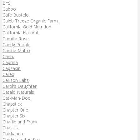
BYS
Caboo
Cafe Bustelo
Caleb Treeze Organic Farm
California Gold Nutrition
California Natural
Camille Rose
Candy People
Canine Matrix
Cantu
Caprina
Capzasin
Carex
Carlson Labs
Carol's Daughter
Catalo Naturals
Cat-Man-Doo
Chapstick
Chapter One
Chapter Six
Charlie and Frank
Chassis
Chickapea
Chicken of the Sea