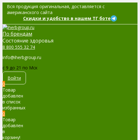
Вся продукция оригинальная, доставляется с
американского сайта
Скидки и удобство в нашем ТГ боте
По брендам
Cостояние здоровья
8 800 555 32 74
info@iherbgroup.ru
c 9 до 21 по Мск
Войти
0
Товар
добавлен
в список
избранных
0
Товар
добавлен
в
корзину!