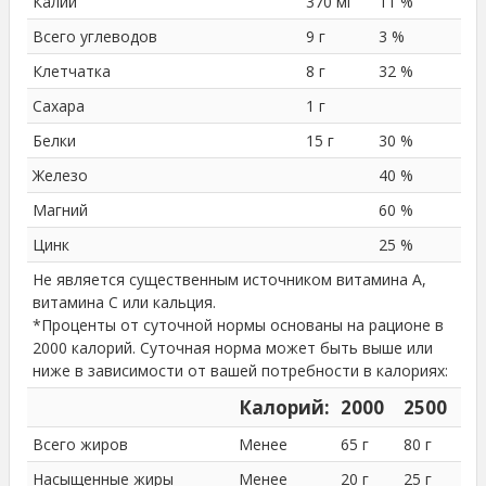
Калий
370 мг
11 %
Всего углеводов
9 г
3 %
Клетчатка
8 г
32 %
Сахара
1 г
Белки
15 г
30 %
Железо
40 %
Магний
60 %
Цинк
25 %
Не является существенным источником витамина A,
витамина C или кальция.
*Проценты от суточной нормы основаны на рационе в
2000 калорий. Суточная норма может быть выше или
ниже в зависимости от вашей потребности в калориях:
Калорий:
2000
2500
Всего жиров
Менее
65 г
80 г
Насыщенные жиры
Менее
20 г
25 г