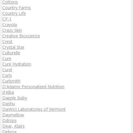
Cottons
Country Farms
Country Life
CP-1
Crayola
Crazy Skin
Creative Bioscience
Crest
Crystal Star
Culturelle
Cure
Cure Hydration
Curel
Curls
Curlsmith
D'Adamo Personalized Nutrition
d'Alba
Dapple Baby
Dashu
DaVinci Laboratories of Vermont
Daymellow
Ddrops
Dear, Klairs
Debrox