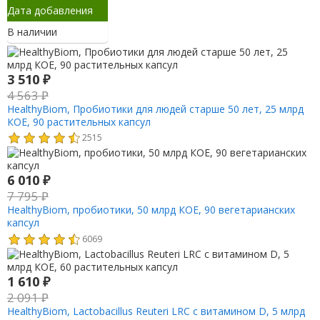
Дата добавления
В наличии
3 510
₽
4 563
₽
HealthyBiom, Пробиотики для людей старше 50 лет, 25 млрд
КОЕ, 90 растительных капсул
2515
6 010
₽
7 795
₽
HealthyBiom, пробиотики, 50 млрд КОЕ, 90 вегетарианских
капсул
6069
1 610
₽
2 091
₽
HealthyBiom, Lactobacillus Reuteri LRC с витамином D, 5 млрд